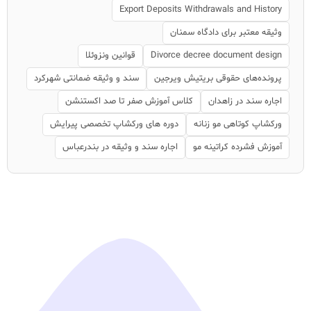
Export Deposits Withdrawals and History
وثیقه معتبر برای دادگاه سمنان
Divorce decree document design
قوانین ونزوئلا
پرونده‌های حقوقی بریتیش ویرجین
سند و وثیقه ضمانتی شهرکرد
اجاره سند در زاهدان
کلاس آموزش صفر تا صد اکستنشن
ورکشاپ کوتاهی مو زنانه
دوره های ورکشاپ تخصصی پیرایش
آموزش فشرده کراتینه مو
اجاره سند و وثیقه در بندرعباس