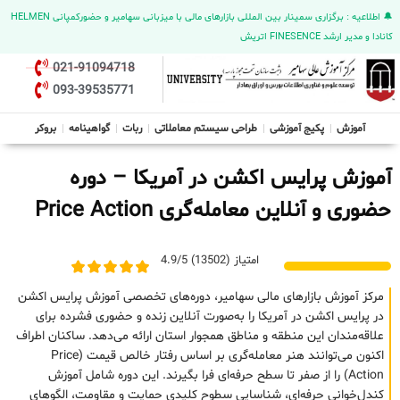
🔔 اطلاعیه : برگزاری سمینار بین المللی بازارهای مالی با میزبانی سهامیر و حضورکمپانی HELMEN
کانادا و مدیر ارشد FINESENCE اتریش
021-91094718
093-39535771
آموزش
پکیج آموزشی
طراحی سیستم معاملاتی
ربات
گواهینامه
بروکر
آموزش پرایس اکشن در آمریکا – دوره
حضوری و آنلاین معامله‌گری Price Action
امتیاز (13502) 4.9/5
مرکز آموزش بازارهای مالی سهامیر، دوره‌های تخصصی آموزش پرایس اکشن
در پرایس اکشن در آمریکا را به‌صورت آنلاین زنده و حضوری فشرده برای
علاقه‌مندان این منطقه و مناطق همجوار استان ارائه می‌دهد. ساکنان اطراف
اکنون می‌توانند هنر معامله‌گری بر اساس رفتار خالص قیمت (Price
Action) را از صفر تا سطح حرفه‌ای فرا بگیرند. این دوره شامل آموزش
کندل‌خوانی حرفه‌ای، شناسایی سطوح کلیدی حمایت و مقاومت، الگوهای