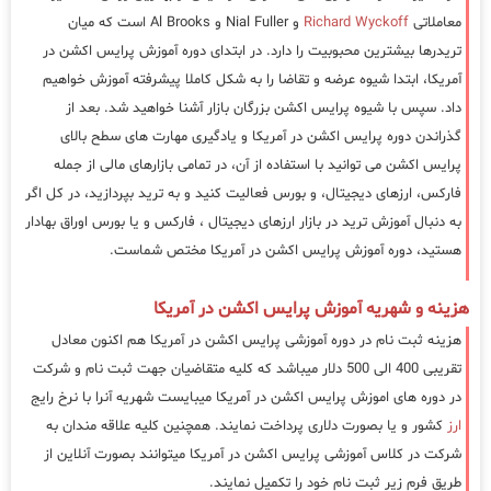
معاملاتی
Richard Wyckoff
و Nial Fuller و Al Brooks است که میان
تریدرها بیشترین محبوبیت را دارد. در ابتدای دوره آموزش پرایس اکشن در
آمریکا، ابتدا شیوه عرضه و تقاضا را به شکل کاملا پیشرفته آموزش خواهیم
داد. سپس با شیوه پرایس اکشن بزرگان بازار آشنا خواهید شد. بعد از
گذراندن دوره پرایس اکشن در آمریکا و یادگیری مهارت های سطح بالای
پرایس اکشن می توانید با استفاده از آن، در تمامی بازارهای مالی از جمله
فارکس، ارزهای دیجیتال، و بورس فعالیت کنید و به ترید بپردازید، در کل اگر
به دنبال آموزش ترید در بازار ارزهای دیجیتال ، فارکس و یا بورس اوراق بهادار
هستید، دوره آموزش پرایس اکشن در آمریکا مختص شماست.
هزینه و شهریه آموزش پرایس اکشن در آمریکا
هزینه ثبت نام در دوره آموزشی پرایس اکشن در آمریکا هم اکنون معادل
تقریبی 400 الی 500 دلار میباشد که کلیه متقاضیان جهت ثبت نام و شرکت
در دوره های اموزش پرایس اکشن در آمریکا میبایست شهریه آنرا با نرخ رایج
ارز
کشور و یا بصورت دلاری پرداخت نمایند. همچنین کلیه علاقه مندان به
شرکت در کلاس آموزشی پرایس اکشن در آمریکا میتوانند بصورت آنلاین از
طریق فرم زیر ثبت نام خود را تکمیل نمایند.