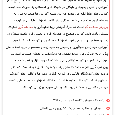
این حوزه پیشنهاد میکنیم این است که اکثر آموزشگاه ها، اساتید، پکیج های
آموزشی و حتی ویدیوهای رایگان در شبکه های اجتماعی به صورت صد درصد
آموزش های غلط ارائه می دهند که این دسته آموزش ها منجر به ضرر به
معامله گران مبتدی می شود. ویژگی برتر کلاس آموزش فارکس در گوریه
پرورش معامله گر
است نه صرفا آموزش زیرا تحلیلگری با
معامله گری
تفاوت
بسیار زیادی دارد. آموزش صحیح در معامله گری و تحلیل گری باعث سودآوری
زیاد و مستمر در بازار می شود. آموزشگاه فارکس در گوریه با سبک نوین
آموزشی خود زمان سودآوری و رسیدن به سود زیاد و مستمر را برای همه دانش
پذیران به حداقل می رساند بطوری که دانشپذیر در همان جلسات ابتدایی
آموزش فارکس در گوریه توانایی آن را داشته که وارد بازار واقعی شده و
پوزیشن گیری انجام دهد که منجر به سود شود . قابل توجه است که اکثر
ورودی های آموزشگاه فارکس در گوریه قبلا در دوره ها و کلاس های آموزشی
بسیاری شرکت کرده اند و توسط اساتید مختلف آموزش دیده اند ولی نتیجه
خوب و مناسبی بدست نیاورده اند و حتی ضررهای زیادی کرده اند.
رتبه یک آموزش آکادمیک از سال 2012
مدرسان و اساتید سطح یک کشوری و بین المللی