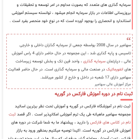
سرمایه گذاری های متعدد که بصورت مداوم در امر توسعه و تحقیقات و
بروزرسانی اطلاعات در بازار سرمایه انجام میشود ، توانسته سیستم آموزشی
استاندارد و انحصاری را بوجود آورده است که در نوع خود منحصر بفرد است .
سهامیر در سال 2008 بواسطه جمعی از سرمایه گذاران داخلی و خارجی
تاسیس و پایه گذاری شد ، این مجموعه در حال حاضر دارای 4 راس آموزش
عالی ، دپارتمان
سرمایه گذاری
، واحد فین تک و بخش توسعه زیرساخت
های
انفورماتیک
در صنعت مالی و سرمایه گذاری است. در حال حاضر فعالیت
سهامیر دارای 17 شعبه در داخل و خارج از کشور میباشد.
مرکز آموزش عالی سهامیر
ثبت نام در دوره آموزش فارکس در گوریه
ثبت نام در آموزشگاه فارکس در گوریه و آموزش تحت نظر برترین اساتید
مجموعه سهامیر ماهیانه طی یک ترم آموزشی امکانپذیر است . اگر قصد
ثبت
نام در کلاس های فارکس
را دارید ، پیشنهاد ما به شما شرکت در دوره های
اموزش فارکس در گوریه است. اکیدا توصیه میکنیم بمنظور ورود به بازار
فارکس تحت آموزش معامله گران حرفه ای که سال ها در این حوزه تجربه دارد