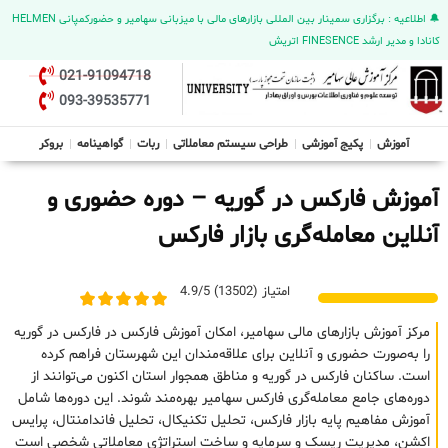
🔔 اطلاعیه : برگزاری سمینار بین المللی بازارهای مالی با میزبانی سهامیر و حضورکمپانی HELMEN
کانادا و مدیر ارشد FINESENCE اتریش
021-91094718
093-39535771
آموزش
پکیج آموزشی
طراحی سیستم معاملاتی
ربات
گواهینامه
بروکر
آموزش فارکس در گوریه – دوره حضوری و
آنلاین معامله‌گری بازار فارکس
امتیاز (13502) 4.9/5
مرکز آموزش بازارهای مالی سهامیر، امکان آموزش فارکس در فارکس در گوریه
را به‌صورت حضوری و آنلاین برای علاقه‌مندان این شهرستان فراهم کرده
است. ساکنان فارکس در گوریه و مناطق همجوار استان اکنون می‌توانند از
دوره‌های جامع معامله‌گری فارکس سهامیر بهره‌مند شوند. این دوره‌ها شامل
آموزش مفاهیم پایه بازار فارکس، تحلیل تکنیکال، تحلیل فاندامنتال، پرایس
اکشن، مدیریت ریسک و سرمایه و ساخت استراتژی معاملاتی شخصی است