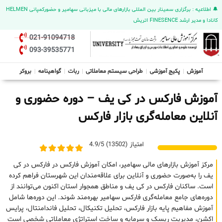
🔔 اطلاعیه : برگزاری سمینار بین المللی بازارهای مالی با میزبانی سهامیر و حضورکمپانی HELMEN
کانادا و مدیر ارشد FINESENCE اتریش
021-91094718
093-39535771
آموزش
پکیج آموزشی
طراحی سیستم معاملاتی
ربات
گواهینامه
بروکر
آموزش فارکس در کی یف – دوره حضوری و
آنلاین معامله‌گری بازار فارکس
امتیاز (13502) 4.9/5
مرکز آموزش بازارهای مالی سهامیر، امکان آموزش فارکس در فارکس در کی
یف را به‌صورت حضوری و آنلاین برای علاقه‌مندان این شهرستان فراهم کرده
است. ساکنان فارکس در کی یف و مناطق همجوار استان اکنون می‌توانند از
دوره‌های جامع معامله‌گری فارکس سهامیر بهره‌مند شوند. این دوره‌ها شامل
آموزش مفاهیم پایه بازار فارکس، تحلیل تکنیکال، تحلیل فاندامنتال، پرایس
اکشن، مدیریت ریسک و سرمایه و ساخت استراتژی معاملاتی شخصی است