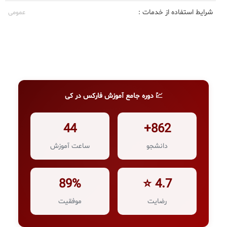
شرایط استفاده از خدمات :
عمومی
💹 دوره جامع آموزش فارکس در کی
44
862+
دانشجو
ساعت آموزش
89%
4.7 ⭐
رضایت
موفقیت