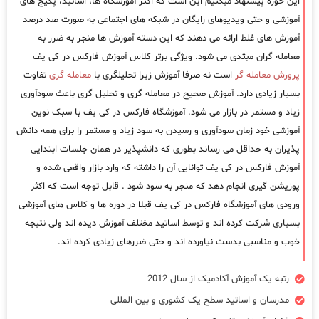
این حوزه پیشنهاد میکنیم این است که اکثر آموزشگاه ها، اساتید، پکیج های
آموزشی و حتی ویدیوهای رایگان در شبکه های اجتماعی به صورت صد درصد
آموزش های غلط ارائه می دهند که این دسته آموزش ها منجر به ضرر به
معامله گران مبتدی می شود. ویژگی برتر کلاس آموزش فارکس در کی یف
پرورش معامله گر
است نه صرفا آموزش زیرا تحلیلگری با
معامله گری
تفاوت
بسیار زیادی دارد. آموزش صحیح در معامله گری و تحلیل گری باعث سودآوری
زیاد و مستمر در بازار می شود. آموزشگاه فارکس در کی یف با سبک نوین
آموزشی خود زمان سودآوری و رسیدن به سود زیاد و مستمر را برای همه دانش
پذیران به حداقل می رساند بطوری که دانشپذیر در همان جلسات ابتدایی
آموزش فارکس در کی یف توانایی آن را داشته که وارد بازار واقعی شده و
پوزیشن گیری انجام دهد که منجر به سود شود . قابل توجه است که اکثر
ورودی های آموزشگاه فارکس در کی یف قبلا در دوره ها و کلاس های آموزشی
بسیاری شرکت کرده اند و توسط اساتید مختلف آموزش دیده اند ولی نتیجه
خوب و مناسبی بدست نیاورده اند و حتی ضررهای زیادی کرده اند.
رتبه یک آموزش آکادمیک از سال 2012
مدرسان و اساتید سطح یک کشوری و بین المللی