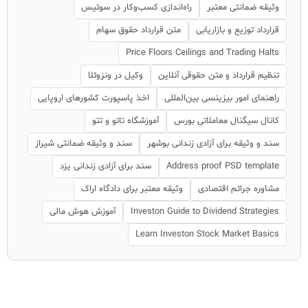
وثیقه ضمانتی معتبر
راه‌اندازی کسب‌وکار در سوئیس
قرارداد توزیع و بازاریابی
متن قرارداد حقوق سهام
Price Floors Ceilings and Trading Halts
تنظیم قرارداد و متن حقوقی آنلاین
وکیل در ونزوئلا
راهنمای امور بیزینسی بین‌المللی
اخذ پاسپورت کشورهای اروپایی
کانال سیگنال معاملاتی بورس
آموزشگاه تاتو و تتو
سند و وثیقه برای آزادی زندانی بوشهر
سند و وثیقه ضمانتی شیراز
Address proof PSD template
سند برای آزادی زندانی یزد
مشاوره جرائم اقتصادی
وثیقه معتبر برای دادگاه اراک
Investon Guide to Dividend Strategies
آموزش هوش مالی
Learn Investon Stock Market Basics