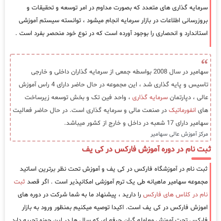
سرمایه گذاری های متعدد که بصورت مداوم در امر توسعه و تحقیقات و
بروزرسانی اطلاعات در بازار سرمایه انجام میشود ، توانسته سیستم آموزشی
استاندارد و انحصاری را بوجود آورده است که در نوع خود منحصر بفرد است .
سهامیر در سال 2008 بواسطه جمعی از سرمایه گذاران داخلی و خارجی
تاسیس و پایه گذاری شد ، این مجموعه در حال حاضر دارای 4 راس آموزش
عالی ، دپارتمان
سرمایه گذاری
، واحد فین تک و بخش توسعه زیرساخت
های
انفورماتیک
در صنعت مالی و سرمایه گذاری است. در حال حاضر فعالیت
سهامیر دارای 17 شعبه در داخل و خارج از کشور میباشد.
مرکز آموزش عالی سهامیر
ثبت نام در دوره آموزش فارکس در کی یف
ثبت نام در آموزشگاه فارکس در کی یف و آموزش تحت نظر برترین اساتید
مجموعه سهامیر ماهیانه طی یک ترم آموزشی امکانپذیر است . اگر قصد
ثبت
نام در کلاس های فارکس
را دارید ، پیشنهاد ما به شما شرکت در دوره های
اموزش فارکس در کی یف است. اکیدا توصیه میکنیم بمنظور ورود به بازار
فارکس تحت آموزش معامله گران حرفه ای که سال ها در این حوزه تجربه دارد