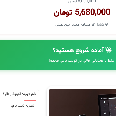
8,000,000 تومان
5,680,000 تومان
💎 شامل گواهینامه معتبر بین‌المللی
🚀 آماده شروع هستید؟
فقط 3 صندلی خالی در کویت باقی مانده!
نام دوره: آموزش فارک
شهریه ثبت نام: