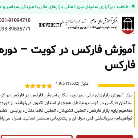
🔔 اطلاعیه : برگزاری سمینار بین المللی بازارهای مالی با میزبانی سهامیر و حضورکمپانی HELMEN کانادا و مدیر ارش
021-91094718
093-39535771
آموزش فارکس در کویت – دوره حض
فارکس
امتیاز (13502) 4.9/5
مرکز آموزش بازارهای مالی سهامیر، امکان آموزش فارکس در فارکس در کوی
ساکنان فارکس در کویت و مناطق همجوار استان اکنون می‌توانند از دوره‌ه
مفاهیم پایه بازار فارکس، تحلیل تکنیکال، تحلیل فاندامنتال، پرایس 
گواهینامه بین‌المللی فنی حرفه‌ای و پشتیبانی مستمر اساتید همراه می‌با