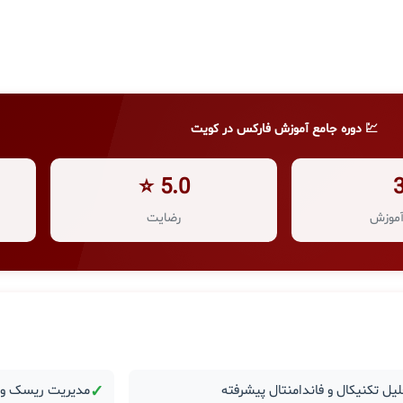
💹 دوره جامع آموزش فارکس در کویت
5.0 ⭐
موزش
رضایت
یل تکنیکال و فاندامنتال پیشرفته
✓
مدیریت ریسک و ر