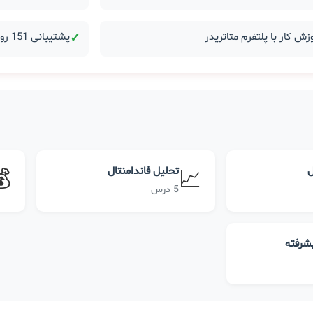
زش کار با پلتفرم متاتریدر
✓
پشتیبانی 151 روزه بعد از دوره
ل
تحلیل فاندامنتال
💰
📈
5 درس
یشرفته