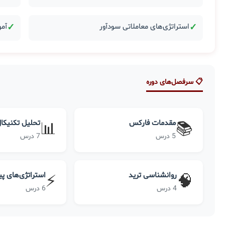
✓
استراتژی‌های معاملاتی سودآور
✓
آمو
📋 سرفصل‌های دوره
مقدمات فارکس
تحلیل تکنیکا
📊
📚
5 درس
7 درس
روانشناسی ترید
استراتژی‌های پ
⚡
🧠
4 درس
6 درس