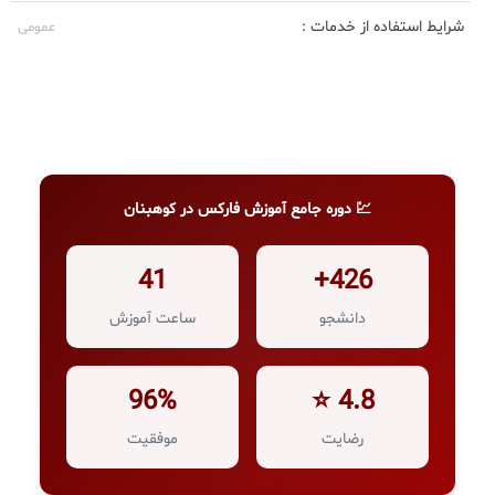
شرایط استفاده از خدمات :
عمومی
💹 دوره جامع آموزش فارکس در کوهبنان
41
426+
دانشجو
ساعت آموزش
96%
4.8 ⭐
رضایت
موفقیت