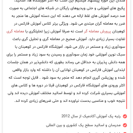
مندان این حوزه پیشنهاد میکنیم این است که اکثر آموزشگاه ها، اساتید،
پکیج های آموزشی و حتی ویدیوهای رایگان در شبکه های اجتماعی به صورت
صد درصد آموزش های غلط ارائه می دهند که این دسته آموزش ها منجر به
ضرر به معامله گران مبتدی می شود. ویژگی برتر کلاس آموزش فارکس در
کوهبنان
پرورش معامله گر
است نه صرفا آموزش زیرا تحلیلگری با
معامله گری
تفاوت بسیار زیادی دارد. آموزش صحیح در معامله گری و تحلیل گری باعث
سودآوری زیاد و مستمر در بازار می شود. آموزشگاه فارکس در کوهبنان با
سبک نوین آموزشی خود زمان سودآوری و رسیدن به سود زیاد و مستمر را برای
همه دانش پذیران به حداقل می رساند بطوری که دانشپذیر در همان جلسات
ابتدایی آموزش فارکس در کوهبنان توانایی آن را داشته که وارد بازار واقعی
شده و پوزیشن گیری انجام دهد که منجر به سود شود . قابل توجه است که
اکثر ورودی های آموزشگاه فارکس در کوهبنان قبلا در دوره ها و کلاس های
آموزشی بسیاری شرکت کرده اند و توسط اساتید مختلف آموزش دیده اند ولی
نتیجه خوب و مناسبی بدست نیاورده اند و حتی ضررهای زیادی کرده اند.
رتبه یک آموزش آکادمیک از سال 2012
مدرسان و اساتید سطح یک کشوری و بین المللی