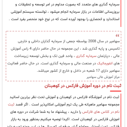
سرمایه گذاری های متعدد که بصورت مداوم در امر توسعه و تحقیقات و
بروزرسانی اطلاعات در بازار سرمایه انجام میشود ، توانسته سیستم آموزشی
استاندارد و انحصاری را بوجود آورده است که در نوع خود منحصر بفرد است .
سهامیر در سال 2008 بواسطه جمعی از سرمایه گذاران داخلی و خارجی
تاسیس و پایه گذاری شد ، این مجموعه در حال حاضر دارای 4 راس آموزش
عالی ، دپارتمان
سرمایه گذاری
، واحد فین تک و بخش توسعه زیرساخت
های
انفورماتیک
در صنعت مالی و سرمایه گذاری است. در حال حاضر فعالیت
سهامیر دارای 17 شعبه در داخل و خارج از کشور میباشد.
مرکز آموزش عالی سهامیر
ثبت نام در دوره آموزش فارکس در کوهبنان
ثبت نام در آموزشگاه فارکس در کوهبنان و آموزش تحت نظر برترین اساتید
مجموعه سهامیر ماهیانه طی یک ترم آموزشی امکانپذیر است . اگر قصد
ثبت
نام در کلاس های فارکس
را دارید ، پیشنهاد ما به شما شرکت در دوره های
اموزش فارکس در کوهبنان است. اکیدا توصیه میکنیم بمنظور ورود به بازار
فارکس تحت آموزش معامله گران حرفه ای که سال ها در این حوزه تجربه دارد