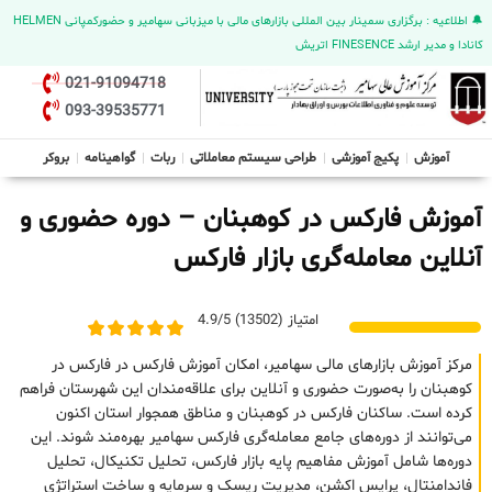
🔔 اطلاعیه : برگزاری سمینار بین المللی بازارهای مالی با میزبانی سهامیر و حضورکمپانی HELMEN
کانادا و مدیر ارشد FINESENCE اتریش
021-91094718
093-39535771
آموزش
پکیج آموزشی
طراحی سیستم معاملاتی
ربات
گواهینامه
بروکر
آموزش فارکس در کوهبنان – دوره حضوری و
آنلاین معامله‌گری بازار فارکس
امتیاز (13502) 4.9/5
مرکز آموزش بازارهای مالی سهامیر، امکان آموزش فارکس در فارکس در
کوهبنان را به‌صورت حضوری و آنلاین برای علاقه‌مندان این شهرستان فراهم
کرده است. ساکنان فارکس در کوهبنان و مناطق همجوار استان اکنون
می‌توانند از دوره‌های جامع معامله‌گری فارکس سهامیر بهره‌مند شوند. این
دوره‌ها شامل آموزش مفاهیم پایه بازار فارکس، تحلیل تکنیکال، تحلیل
فاندامنتال، پرایس اکشن، مدیریت ریسک و سرمایه و ساخت استراتژی