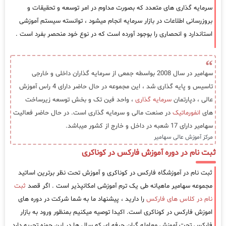
سرمایه گذاری های متعدد که بصورت مداوم در امر توسعه و تحقیقات و
بروزرسانی اطلاعات در بازار سرمایه انجام میشود ، توانسته سیستم آموزشی
استاندارد و انحصاری را بوجود آورده است که در نوع خود منحصر بفرد است .
سهامیر در سال 2008 بواسطه جمعی از سرمایه گذاران داخلی و خارجی
تاسیس و پایه گذاری شد ، این مجموعه در حال حاضر دارای 4 راس آموزش
عالی ، دپارتمان
سرمایه گذاری
، واحد فین تک و بخش توسعه زیرساخت
های
انفورماتیک
در صنعت مالی و سرمایه گذاری است. در حال حاضر فعالیت
سهامیر دارای 17 شعبه در داخل و خارج از کشور میباشد.
مرکز آموزش عالی سهامیر
ثبت نام در دوره آموزش فارکس در کوناکری
ثبت نام در آموزشگاه فارکس در کوناکری و آموزش تحت نظر برترین اساتید
مجموعه سهامیر ماهیانه طی یک ترم آموزشی امکانپذیر است . اگر قصد
ثبت
نام در کلاس های فارکس
را دارید ، پیشنهاد ما به شما شرکت در دوره های
اموزش فارکس در کوناکری است. اکیدا توصیه میکنیم بمنظور ورود به بازار
فارکس تحت آموزش معامله گران حرفه ای که سال ها در این حوزه تجربه دارد