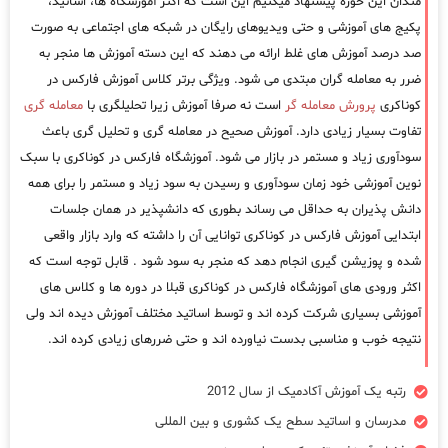
مندان این حوزه پیشنهاد میکنیم این است که اکثر آموزشگاه ها، اساتید،
پکیج های آموزشی و حتی ویدیوهای رایگان در شبکه های اجتماعی به صورت
صد درصد آموزش های غلط ارائه می دهند که این دسته آموزش ها منجر به
ضرر به معامله گران مبتدی می شود. ویژگی برتر کلاس آموزش فارکس در
کوناکری
پرورش معامله گر
است نه صرفا آموزش زیرا تحلیلگری با
معامله گری
تفاوت بسیار زیادی دارد. آموزش صحیح در معامله گری و تحلیل گری باعث
سودآوری زیاد و مستمر در بازار می شود. آموزشگاه فارکس در کوناکری با سبک
نوین آموزشی خود زمان سودآوری و رسیدن به سود زیاد و مستمر را برای همه
دانش پذیران به حداقل می رساند بطوری که دانشپذیر در همان جلسات
ابتدایی آموزش فارکس در کوناکری توانایی آن را داشته که وارد بازار واقعی
شده و پوزیشن گیری انجام دهد که منجر به سود شود . قابل توجه است که
اکثر ورودی های آموزشگاه فارکس در کوناکری قبلا در دوره ها و کلاس های
آموزشی بسیاری شرکت کرده اند و توسط اساتید مختلف آموزش دیده اند ولی
نتیجه خوب و مناسبی بدست نیاورده اند و حتی ضررهای زیادی کرده اند.
رتبه یک آموزش آکادمیک از سال 2012
مدرسان و اساتید سطح یک کشوری و بین المللی