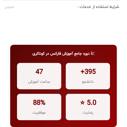
شرایط استفاده از خدمات :
عمومی
💹 دوره جامع آموزش فارکس در کوناکری
47
395+
دانشجو
ساعت آموزش
88%
5.0 ⭐
رضایت
موفقیت