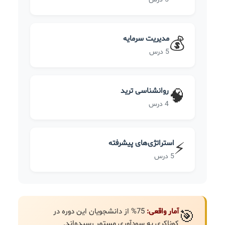
مدیریت سرمایه
💰
5 درس
روانشناسی ترید
🧠
4 درس
استراتژی‌های پیشرفته
⚡
5 درس
آمار واقعی:
75% از دانشجویان این دوره در
🎯
کوناکری به سودآوری مستمر رسیده‌اند.