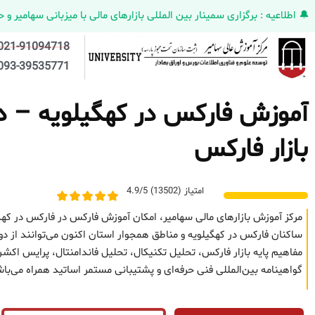
🔔 اطلاعیه : برگزاری سمینار بین المللی بازارهای مالی با میزبانی سهامیر و حضورکمپانی HELMEN کانادا و مدیر ارش
021-91094718
093-39535771
آموزش فارکس در کهگیلویه – دو
بازار فارکس
امتیاز (13502) 4.9/5
مرکز آموزش بازارهای مالی سهامیر، امکان آموزش فارکس در فارکس در کهگ
ساکنان فارکس در کهگیلویه و مناطق همجوار استان اکنون می‌توانند از دو
مفاهیم پایه بازار فارکس، تحلیل تکنیکال، تحلیل فاندامنتال، پرایس 
گواهینامه بین‌المللی فنی حرفه‌ای و پشتیبانی مستمر اساتید همراه می‌با