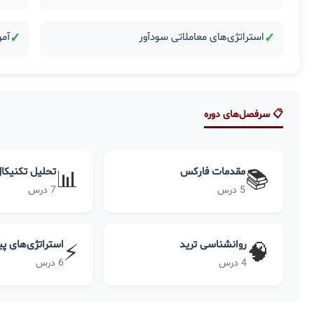
✓
استراتژی‌های معاملاتی سودآور
✓
آمو
📋 سرفصل‌های دوره
مقدمات فارکس
تحلیل تکنیکا
📊
📚
5 درس
7 درس
روانشناسی ترید
استراتژی‌های پ
⚡
🧠
4 درس
6 درس