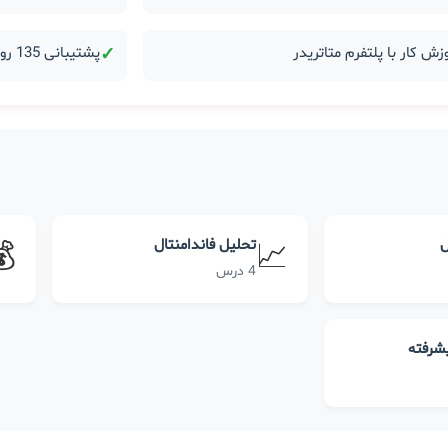
زش کار با پلتفرم متاتریدر
✓
پشتیبانی 135 روزه بعد از دوره
ل
تحلیل فاندامنتال
💰
📈
4 درس
یشرفته