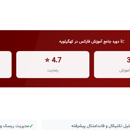
💹 دوره جامع آموزش فارکس در کهگیلویه
4.7 ⭐
موزش
رضایت
یل تکنیکال و فاندامنتال پیشرفته
✓
مدیریت ریسک و ر