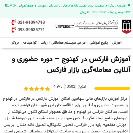
🔔 اطلاعیه : برگزاری سمینار بین المللی بازارهای مالی با میزبانی سهامیر و حضورکمپانی HELMEN
کانادا و مدیر ارشد FINESENCE اتریش
021-91094718
093-39535771
آموزش
پکیج آموزشی
طراحی سیستم معاملاتی
ربات
گواهینامه
بروکر
آموزش فارکس در کهنوج – دوره حضوری و
آنلاین معامله‌گری بازار فارکس
امتیاز (13502) 4.9/5
مرکز آموزش بازارهای مالی سهامیر، امکان آموزش فارکس در فارکس در کهنوج
را به‌صورت حضوری و آنلاین برای علاقه‌مندان این شهرستان فراهم کرده
است. ساکنان فارکس در کهنوج و مناطق همجوار استان اکنون می‌توانند از
دوره‌های جامع معامله‌گری فارکس سهامیر بهره‌مند شوند. این دوره‌ها شامل
آموزش مفاهیم پایه بازار فارکس، تحلیل تکنیکال، تحلیل فاندامنتال، پرایس
اکشن، مدیریت ریسک و سرمایه و ساخت استراتژی معاملاتی شخصی است