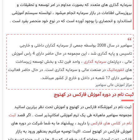
سرمایه گذاری های متعدد که بصورت مداوم در امر توسعه و تحقیقات و
بروزرسانی اطلاعات در بازار سرمایه انجام میشود ، توانسته سیستم آموزشی
استاندارد و انحصاری را بوجود آورده است که در نوع خود منحصر بفرد است .
سهامیر در سال 2008 بواسطه جمعی از سرمایه گذاران داخلی و خارجی
تاسیس و پایه گذاری شد ، این مجموعه در حال حاضر دارای 4 راس آموزش
عالی ، دپارتمان
سرمایه گذاری
، واحد فین تک و بخش توسعه زیرساخت
های
انفورماتیک
در صنعت مالی و سرمایه گذاری است. در حال حاضر فعالیت
سهامیر دارای 17 شعبه در داخل و خارج از کشور میباشد.
مرکز آموزش عالی سهامیر
ثبت نام در دوره آموزش فارکس در کهنوج
ثبت نام در آموزشگاه فارکس در کهنوج و آموزش تحت نظر برترین اساتید
مجموعه سهامیر ماهیانه طی یک ترم آموزشی امکانپذیر است . اگر قصد
ثبت
نام در کلاس های فارکس
را دارید ، پیشنهاد ما به شما شرکت در دوره های
اموزش فارکس در کهنوج است. اکیدا توصیه میکنیم بمنظور ورود به بازار
فارکس تحت آموزش معامله گران حرفه ای که سال ها در این حوزه تجربه دارد