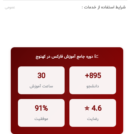
شرایط استفاده از خدمات :
عمومی
💹 دوره جامع آموزش فارکس در کهنوج
30
895+
دانشجو
ساعت آموزش
91%
4.6 ⭐
رضایت
موفقیت