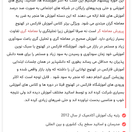
این حوزه پیشنهاد میکنیم این است که اکثر آموزشگاه ها، اساتید، پکیج های
آموزشی و حتی ویدیوهای رایگان در شبکه های اجتماعی به صورت صد درصد
آموزش های غلط ارائه می دهند که این دسته آموزش ها منجر به ضرر به
معامله گران مبتدی می شود. ویژگی برتر کلاس آموزش فارکس در کهنوج
پرورش معامله گر
است نه صرفا آموزش زیرا تحلیلگری با
معامله گری
تفاوت
بسیار زیادی دارد. آموزش صحیح در معامله گری و تحلیل گری باعث سودآوری
زیاد و مستمر در بازار می شود. آموزشگاه فارکس در کهنوج با سبک نوین
آموزشی خود زمان سودآوری و رسیدن به سود زیاد و مستمر را برای همه دانش
پذیران به حداقل می رساند بطوری که دانشپذیر در همان جلسات ابتدایی
آموزش فارکس در کهنوج توانایی آن را داشته که وارد بازار واقعی شده و
پوزیشن گیری انجام دهد که منجر به سود شود . قابل توجه است که اکثر
ورودی های آموزشگاه فارکس در کهنوج قبلا در دوره ها و کلاس های آموزشی
بسیاری شرکت کرده اند و توسط اساتید مختلف آموزش دیده اند ولی نتیجه
خوب و مناسبی بدست نیاورده اند و حتی ضررهای زیادی کرده اند.
رتبه یک آموزش آکادمیک از سال 2012
مدرسان و اساتید سطح یک کشوری و بین المللی