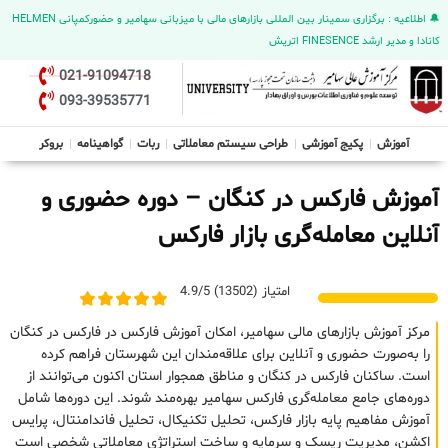
🔔 اطلاعیه : برگزاری سمینار بین المللی بازارهای مالی با میزبانی سهامیر و حضورکمپانی HELMEN
کانادا و مدیر ارشد FINESENCE اتریش
021-91094718
093-39535771
آموزش
پکیج آموزشی
طراحی سیستم معاملاتی
ربات
گواهینامه
بروکر
آموزش فارکس در کنگان – دوره حضوری و
آنلاین معامله‌گری بازار فارکس
امتیاز (13502) 4.9/5
مرکز آموزش بازارهای مالی سهامیر، امکان آموزش فارکس در فارکس در کنگان
را به‌صورت حضوری و آنلاین برای علاقه‌مندان این شهرستان فراهم کرده
است. ساکنان فارکس در کنگان و مناطق همجوار استان اکنون می‌توانند از
دوره‌های جامع معامله‌گری فارکس سهامیر بهره‌مند شوند. این دوره‌ها شامل
آموزش مفاهیم پایه بازار فارکس، تحلیل تکنیکال، تحلیل فاندامنتال، پرایس
اکشن، مدیریت ریسک و سرمایه و ساخت استراتژی معاملاتی شخصی است