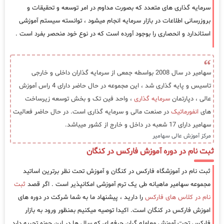
سرمایه گذاری های متعدد که بصورت مداوم در امر توسعه و تحقیقات و
بروزرسانی اطلاعات در بازار سرمایه انجام میشود ، توانسته سیستم آموزشی
استاندارد و انحصاری را بوجود آورده است که در نوع خود منحصر بفرد است .
سهامیر در سال 2008 بواسطه جمعی از سرمایه گذاران داخلی و خارجی
تاسیس و پایه گذاری شد ، این مجموعه در حال حاضر دارای 4 راس آموزش
عالی ، دپارتمان
سرمایه گذاری
، واحد فین تک و بخش توسعه زیرساخت
های
انفورماتیک
در صنعت مالی و سرمایه گذاری است. در حال حاضر فعالیت
سهامیر دارای 17 شعبه در داخل و خارج از کشور میباشد.
مرکز آموزش عالی سهامیر
ثبت نام در دوره آموزش فارکس در کنگان
ثبت نام در آموزشگاه فارکس در کنگان و آموزش تحت نظر برترین اساتید
مجموعه سهامیر ماهیانه طی یک ترم آموزشی امکانپذیر است . اگر قصد
ثبت
نام در کلاس های فارکس
را دارید ، پیشنهاد ما به شما شرکت در دوره های
اموزش فارکس در کنگان است. اکیدا توصیه میکنیم بمنظور ورود به بازار
فارکس تحت آموزش معامله گران حرفه ای که سال ها در این حوزه تجربه دارد