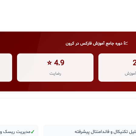
💹 دوره جامع آموزش فارکس در کرون
4.9 ⭐
موزش
رضایت
یل تکنیکال و فاندامنتال پیشرفته
✓
مدیریت ریسک و ر