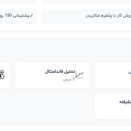
زش کار با پلتفرم متاتریدر
✓
پشتیبانی 150 روزه بعد از دوره
ل
تحلیل فاندامنتال
💰
📈
5 درس
یشرفته