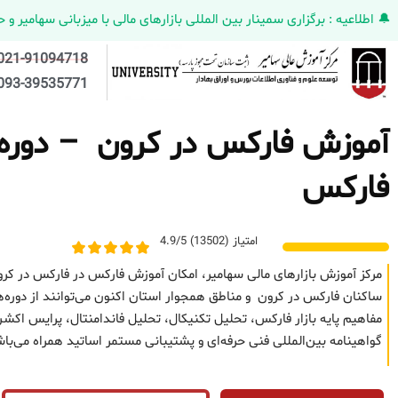
🔔 اطلاعیه : برگزاری سمینار بین المللی بازارهای مالی با میزبانی سهامیر و حضورکمپانی HELMEN کانادا و مدیر ارش
021-91094718
093-39535771
آموزش فارکس در کرون – دوره حض
فارکس
امتیاز (13502) 4.9/5
مرکز آموزش بازارهای مالی سهامیر، امکان آموزش فارکس در فارکس در کرو
ساکنان فارکس در کرون و مناطق همجوار استان اکنون می‌توانند از دوره‌ه
مفاهیم پایه بازار فارکس، تحلیل تکنیکال، تحلیل فاندامنتال، پرایس 
گواهینامه بین‌المللی فنی حرفه‌ای و پشتیبانی مستمر اساتید همراه می‌با