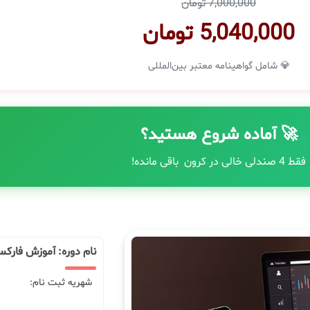
7,000,000 تومان
5,040,000 تومان
💎 شامل گواهینامه معتبر بین‌المللی
🚀 آماده شروع هستید؟
فقط 4 صندلی خالی در کرون باقی مانده!
نام دوره: آموزش فارک
شهریه ثبت نام: