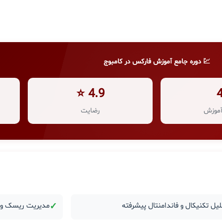
💹 دوره جامع آموزش فارکس در کامبوج
4.9 ⭐
موزش
رضایت
یل تکنیکال و فاندامنتال پیشرفته
✓
مدیریت ریسک و ر