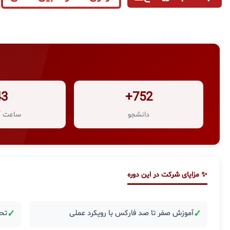
43
752+
دانشجو
ساعت آ
✨ مزایای شرکت در این دوره
✓
آموزش صفر تا صد فارکس با رویکرد عملی
✓
تحل