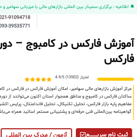
🔔 اطلاعیه : برگزاری سمینار بین المللی بازارهای مالی با میزبانی سهامیر و حضورکمپانی HELMEN کانادا و مدیر ارش
021-91094718
093-39535771
آموزش فارکس در کامبوج – دوره 
فارکس
امتیاز (13502) 4.9/5
مرکز آموزش بازارهای مالی سهامیر، امکان آموزش فارکس در فارکس در کام
ساکنان فارکس در کامبوج و مناطق همجوار استان اکنون می‌توانند از دوره
مفاهیم پایه بازار فارکس، تحلیل تکنیکال، تحلیل فاندامنتال، پرایس 
گواهینامه بین‌المللی فنی حرفه‌ای و پشتیبانی مستمر اساتید همراه می‌با
ثبت نام سریــــــــــــع
آزمون / مدرک بین المللی