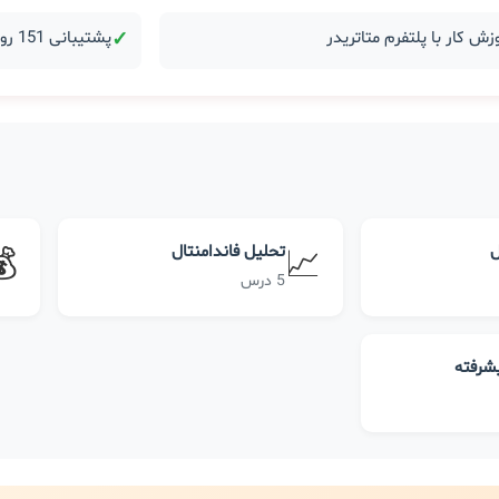
زش کار با پلتفرم متاتریدر
✓
پشتیبانی 151 روزه بعد از دوره
ل
تحلیل فاندامنتال
💰
📈
5 درس
یشرفته