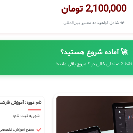
2,100,000 تومان
💎 شامل گواهینامه معتبر بین‌المللی
🚀 آماده شروع هستید؟
فقط 2 صندلی خالی در کامبوج باقی مانده!
نام دوره: آموزش فارکس
شهریه ثبت نام:
سطح آموزش: تخصصی -