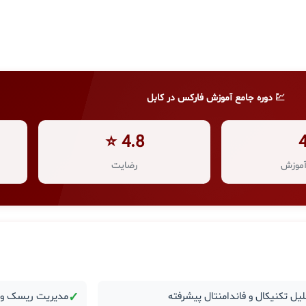
💹 دوره جامع آموزش فارکس در کابل
4.8 ⭐
موزش
رضایت
یل تکنیکال و فاندامنتال پیشرفته
✓
مدیریت ریسک و ر