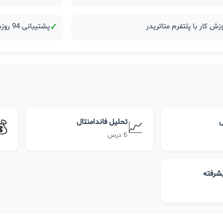
زش کار با پلتفرم متاتریدر
✓
پشتیبانی 94 روزه بعد از دوره
ل
تحلیل فاندامنتال
💰
📈
6 درس
یشرفته