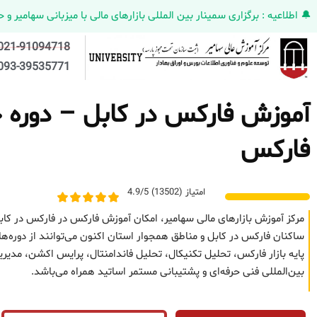
🔔 اطلاعیه : برگزاری سمینار بین المللی بازارهای مالی با میزبانی سهامیر و حضورکمپانی HELMEN کانادا و مدیر ارش
021-91094718
093-39535771
آموزش فارکس در کابل – دوره حض
فارکس
امتیاز (13502) 4.9/5
مرکز آموزش بازارهای مالی سهامیر، امکان آموزش فارکس در فارکس در کاب
ساکنان فارکس در کابل و مناطق همجوار استان اکنون می‌توانند از دوره‌ه
پایه بازار فارکس، تحلیل تکنیکال، تحلیل فاندامنتال، پرایس اکشن، مد
بین‌المللی فنی حرفه‌ای و پشتیبانی مستمر اساتید همراه می‌باشد.