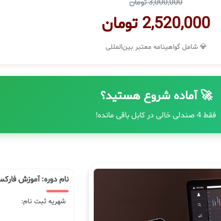
3,000,000 تومان
2,520,000 تومان
💎 شامل گواهینامه معتبر بین‌المللی
🚀 آماده شروع هستید؟
فقط 4 صندلی خالی در کابل باقی مانده!
نام دوره: آموزش فارکس
شهریه ثبت نام: