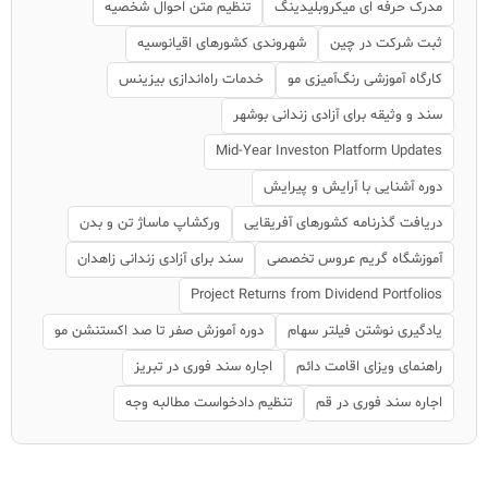
مدرک حرفه ای میکروبلیدینگ
تنظیم متن احوال شخصیه
ثبت شرکت در چین
شهروندی کشورهای اقیانوسیه
کارگاه آموزشی رنگ‌آمیزی مو
خدمات راه‌اندازی بیزینس
سند و وثیقه برای آزادی زندانی بوشهر
Mid-Year Investon Platform Updates
دوره آشنایی با آرایش و پیرایش
دریافت گذرنامه کشورهای آفریقایی
ورکشاپ ماساژ تن و بدن
آموزشگاه گریم عروس تخصصی
سند برای آزادی زندانی زاهدان
Project Returns from Dividend Portfolios
یادگیری نوشتن فیلتر سهام
دوره آموزش صفر تا صد اکستنشن مو
راهنمای ویزای اقامت دائم
اجاره سند فوری در تبریز
اجاره سند فوری در قم
تنظیم دادخواست مطالبه وجه