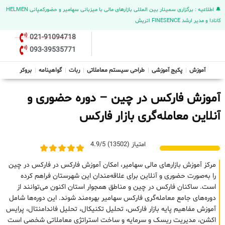
🔔 اطلاعیه : برگزاری سمینار بین المللی بازارهای مالی با میزبانی سهامیر و حضورکمپانی HELMEN
کانادا و مدیر ارشد FINESENCE اتریش
021-91094718
093-39535771
آموزش
پکیج آموزشی
طراحی سیستم معاملاتی
ربات
گواهینامه
بروکر
آموزش فارکس در چین – دوره حضوری و
آنلاین معامله‌گری بازار فارکس
امتیاز (13502) 4.9/5
مرکز آموزش بازارهای مالی سهامیر، امکان آموزش فارکس در فارکس در چین
را به‌صورت حضوری و آنلاین برای علاقه‌مندان این شهرستان فراهم کرده
است. ساکنان فارکس در چین و مناطق همجوار استان اکنون می‌توانند از
دوره‌های جامع معامله‌گری فارکس سهامیر بهره‌مند شوند. این دوره‌ها شامل
آموزش مفاهیم پایه بازار فارکس، تحلیل تکنیکال، تحلیل فاندامنتال، پرایس
اکشن، مدیریت ریسک و سرمایه و ساخت استراتژی معاملاتی شخصی است