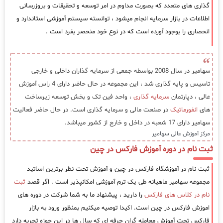
گذاری های متعدد که بصورت مداوم در امر توسعه و تحقیقات و بروزرسانی
اطلاعات در بازار سرمایه انجام میشود ، توانسته سیستم آموزشی استاندارد و
انحصاری را بوجود آورده است که در نوع خود منحصر بفرد است .
سهامیر در سال 2008 بواسطه جمعی از سرمایه گذاران داخلی و خارجی
تاسیس و پایه گذاری شد ، این مجموعه در حال حاضر دارای 4 راس آموزش
عالی ، دپارتمان
سرمایه گذاری
، واحد فین تک و بخش توسعه زیرساخت
های
انفورماتیک
در صنعت مالی و سرمایه گذاری است. در حال حاضر فعالیت
سهامیر دارای 17 شعبه در داخل و خارج از کشور میباشد.
مرکز آموزش عالی سهامیر
ثبت نام در دوره آموزش فارکس در چین
ثبت نام در آموزشگاه فارکس در چین و آموزش تحت نظر برترین اساتید
مجموعه سهامیر ماهیانه طی یک ترم آموزشی امکانپذیر است . اگر قصد
ثبت
نام در کلاس های فارکس
را دارید ، پیشنهاد ما به شما شرکت در دوره های
اموزش فارکس در چین است. اکیدا توصیه میکنیم بمنظور ورود به بازار
فارکس تحت آموزش معامله گران حرفه ای که سال ها در این حوزه تجربه دارد