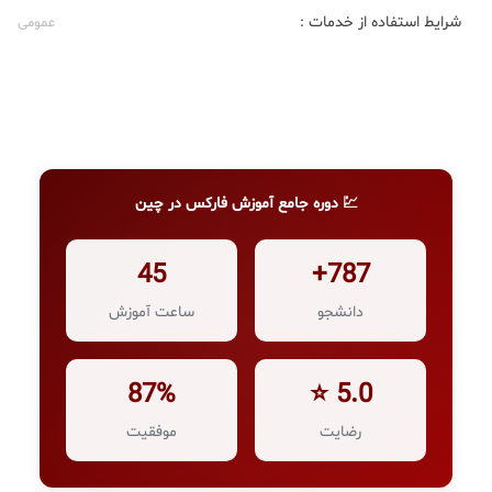
شرایط استفاده از خدمات :
عمومی
💹 دوره جامع آموزش فارکس در چین
45
787+
دانشجو
ساعت آموزش
87%
5.0 ⭐
رضایت
موفقیت