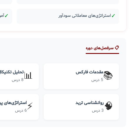
✓
استراتژی‌های معاملاتی سودآور
✓
آمو
📋 سرفصل‌های دوره
مقدمات فارکس
تحلیل تکنیکا
📊
📚
5 درس
8 درس
روانشناسی ترید
استراتژی‌های پ
⚡
🧠
3 درس
6 درس