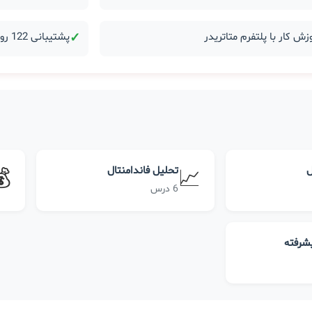
زش کار با پلتفرم متاتریدر
✓
پشتیبانی 122 روزه بعد از دوره
ل
تحلیل فاندامنتال
💰
📈
6 درس
یشرفته