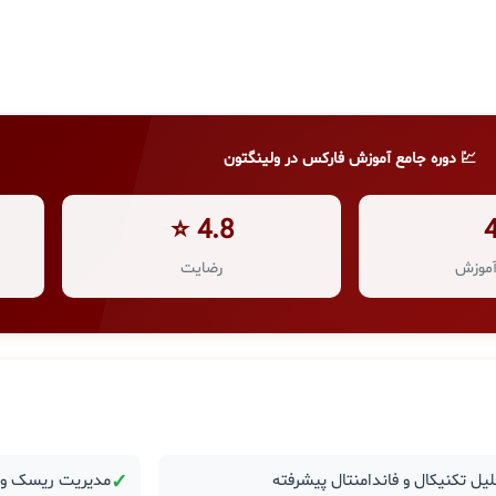
💹 دوره جامع آموزش فارکس در ولینگتون
4.8 ⭐
موزش
رضایت
یل تکنیکال و فاندامنتال پیشرفته
✓
مدیریت ریسک و ر