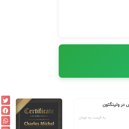
س در ولینگتون
به قیمت به تومان