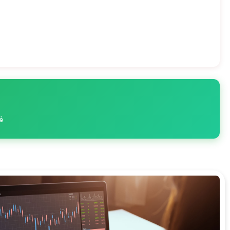
فقط 3 صن