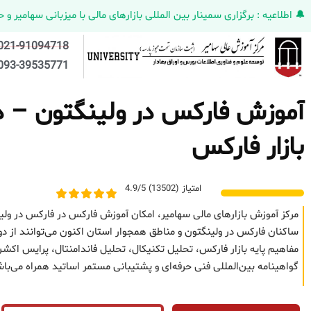
🔔 اطلاعیه : برگزاری سمینار بین المللی بازارهای مالی با میزبانی سهامیر و حضورکمپانی HELMEN کانادا و مدیر ارش
021-91094718
093-39535771
آموزش فارکس در ولینگتون – دو
بازار فارکس
امتیاز (13502) 4.9/5
مرکز آموزش بازارهای مالی سهامیر، امکان آموزش فارکس در فارکس در ولی
ساکنان فارکس در ولینگتون و مناطق همجوار استان اکنون می‌توانند از دو
مفاهیم پایه بازار فارکس، تحلیل تکنیکال، تحلیل فاندامنتال، پرایس 
گواهینامه بین‌المللی فنی حرفه‌ای و پشتیبانی مستمر اساتید همراه می‌با