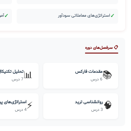
✓
استراتژی‌های معاملاتی سودآور
✓
آمو
📋 سرفصل‌های دوره
مقدمات فارکس
تحلیل تکنیکا
📊
📚
6 درس
7 درس
روانشناسی ترید
استراتژی‌های پ
⚡
🧠
3 درس
4 درس