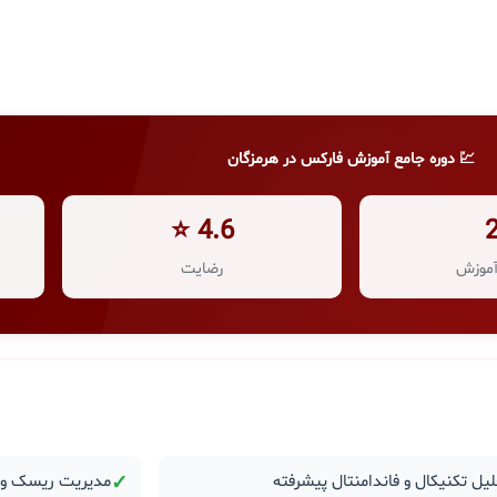
💹 دوره جامع آموزش فارکس در هرمزگان
4.6 ⭐
موزش
رضایت
یل تکنیکال و فاندامنتال پیشرفته
✓
مدیریت ریسک و ر