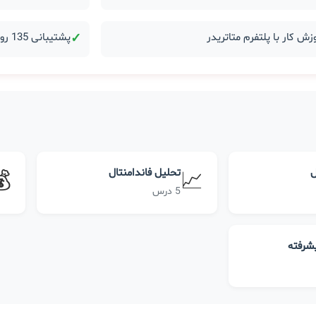
زش کار با پلتفرم متاتریدر
✓
پشتیبانی 135 روزه بعد از دوره
ل
تحلیل فاندامنتال
💰
📈
5 درس
یشرفته