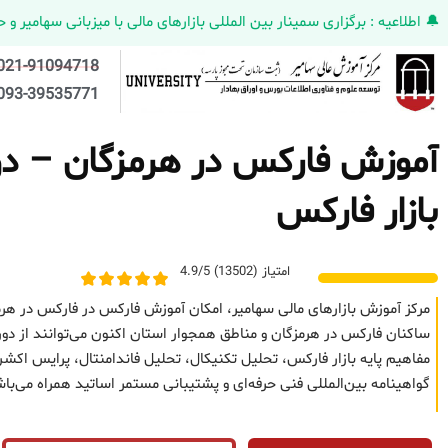
🔔 اطلاعیه : برگزاری سمینار بین المللی بازارهای مالی با میزبانی سهامیر و حضورکمپانی HELMEN کانادا و مدیر ارش
021-91094718
093-39535771
آموزش فارکس در هرمزگان – دور
بازار فارکس
امتیاز (13502) 4.9/5
مرکز آموزش بازارهای مالی سهامیر، امکان آموزش فارکس در فارکس در هرم
ساکنان فارکس در هرمزگان و مناطق همجوار استان اکنون می‌توانند از دور
مفاهیم پایه بازار فارکس، تحلیل تکنیکال، تحلیل فاندامنتال، پرایس 
گواهینامه بین‌المللی فنی حرفه‌ای و پشتیبانی مستمر اساتید همراه می‌با