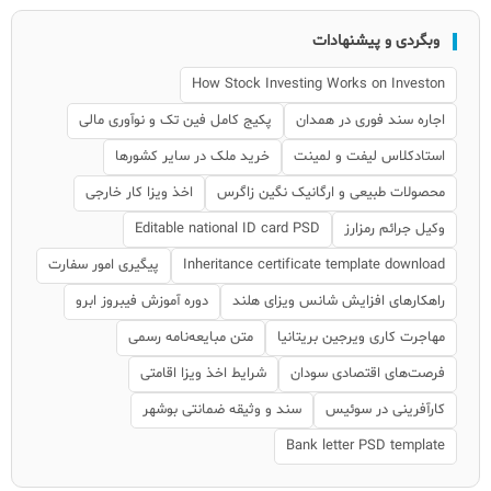
وبگردی و پیشنهادات
How Stock Investing Works on Investon
اجاره سند فوری در همدان
پکیج کامل فین تک و نوآوری مالی
استادکلاس لیفت و لمینت
خرید ملک در سایر کشورها
محصولات طبیعی و ارگانیک نگین زاگرس
اخذ ویزا کار خارجی
وکیل جرائم رمزارز
Editable national ID card PSD
Inheritance certificate template download
پیگیری امور سفارت
راهکارهای افزایش شانس ویزای هلند
دوره آموزش فیبروز ابرو
مهاجرت کاری ویرجین بریتانیا
متن مبایعه‌نامه رسمی
فرصت‌های اقتصادی سودان
شرایط اخذ ویزا اقامتی
کارآفرینی در سوئیس
سند و وثیقه ضمانتی بوشهر
Bank letter PSD template