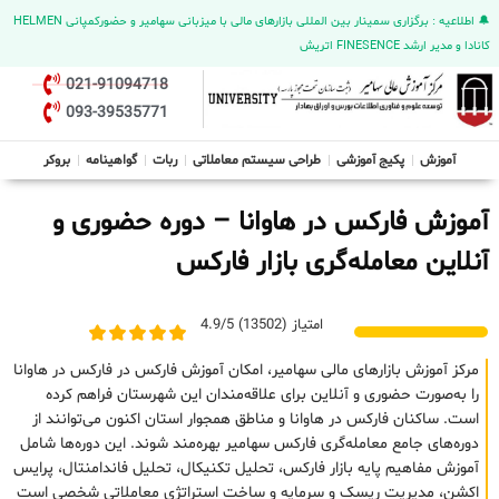
🔔 اطلاعیه : برگزاری سمینار بین المللی بازارهای مالی با میزبانی سهامیر و حضورکمپانی HELMEN
کانادا و مدیر ارشد FINESENCE اتریش
021-91094718
093-39535771
آموزش
پکیج آموزشی
طراحی سیستم معاملاتی
ربات
گواهینامه
بروکر
آموزش فارکس در هاوانا – دوره حضوری و
آنلاین معامله‌گری بازار فارکس
امتیاز (13502) 4.9/5
مرکز آموزش بازارهای مالی سهامیر، امکان آموزش فارکس در فارکس در هاوانا
را به‌صورت حضوری و آنلاین برای علاقه‌مندان این شهرستان فراهم کرده
است. ساکنان فارکس در هاوانا و مناطق همجوار استان اکنون می‌توانند از
دوره‌های جامع معامله‌گری فارکس سهامیر بهره‌مند شوند. این دوره‌ها شامل
آموزش مفاهیم پایه بازار فارکس، تحلیل تکنیکال، تحلیل فاندامنتال، پرایس
اکشن، مدیریت ریسک و سرمایه و ساخت استراتژی معاملاتی شخصی است