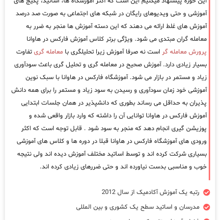
این حوزه پیشنهاد میکنیم این است که اکثر آموزشگاه ها، اساتید، پکیج های
آموزشی و حتی ویدیوهای رایگان در شبکه های اجتماعی به صورت صد درصد
آموزش های غلط ارائه می دهند که این دسته آموزش ها منجر به ضرر به
معامله گران مبتدی می شود. ویژگی برتر کلاس آموزش فارکس در هاوانا
پرورش معامله گر
است نه صرفا آموزش زیرا تحلیلگری با
معامله گری
تفاوت
بسیار زیادی دارد. آموزش صحیح در معامله گری و تحلیل گری باعث سودآوری
زیاد و مستمر در بازار می شود. آموزشگاه فارکس در هاوانا با سبک نوین
آموزشی خود زمان سودآوری و رسیدن به سود زیاد و مستمر را برای همه دانش
پذیران به حداقل می رساند بطوری که دانشپذیر در همان جلسات ابتدایی
آموزش فارکس در هاوانا توانایی آن را داشته که وارد بازار واقعی شده و
پوزیشن گیری انجام دهد که منجر به سود شود . قابل توجه است که اکثر
ورودی های آموزشگاه فارکس در هاوانا قبلا در دوره ها و کلاس های آموزشی
بسیاری شرکت کرده اند و توسط اساتید مختلف آموزش دیده اند ولی نتیجه
خوب و مناسبی بدست نیاورده اند و حتی ضررهای زیادی کرده اند.
رتبه یک آموزش آکادمیک از سال 2012
مدرسان و اساتید سطح یک کشوری و بین المللی