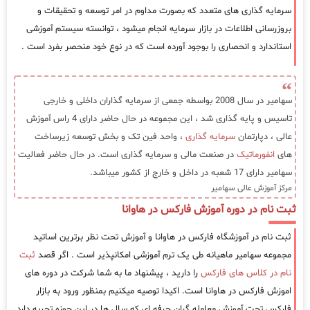
سرمایه گذاری های متعدد که بصورت مداوم در امر توسعه و تحقیقات و
بروزرسانی اطلاعات در بازار سرمایه انجام میشود ، توانسته سیستم آموزشی
استاندارد و انحصاری را بوجود آورده است که در نوع خود منحصر بفرد است .
سهامیر در سال 2008 بواسطه جمعی از سرمایه گذاران داخلی و خارجی
تاسیس و پایه گذاری شد ، این مجموعه در حال حاضر دارای 4 راس آموزش
عالی ، دپارتمان
سرمایه گذاری
، واحد فین تک و بخش توسعه زیرساخت
های
انفورماتیک
در صنعت مالی و سرمایه گذاری است. در حال حاضر فعالیت
سهامیر دارای 17 شعبه در داخل و خارج از کشور میباشد.
مرکز آموزش عالی سهامیر
ثبت نام در دوره آموزش فارکس در هاوانا
ثبت نام در آموزشگاه فارکس در هاوانا و آموزش تحت نظر برترین اساتید
مجموعه سهامیر ماهیانه طی یک ترم آموزشی امکانپذیر است . اگر قصد
ثبت
نام در کلاس های فارکس
را دارید ، پیشنهاد ما به شما شرکت در دوره های
اموزش فارکس در هاوانا است. اکیدا توصیه میکنیم بمنظور ورود به بازار
فارکس تحت آموزش معامله گران حرفه ای که سال ها در این حوزه تجربه دارد