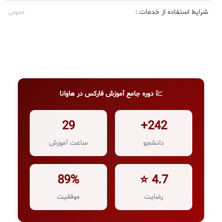
شرایط استفاده از خدمات :
عمومی
💹 دوره جامع آموزش فارکس در هاوانا
29
242+
دانشجو
ساعت آموزش
89%
4.7 ⭐
رضایت
موفقیت