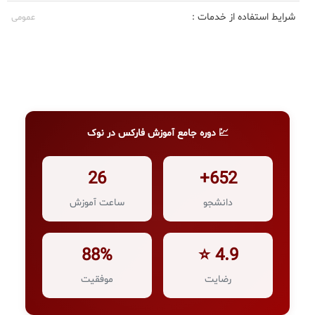
شرایط استفاده از خدمات :
عمومی
💹 دوره جامع آموزش فارکس در نوک
26
652+
دانشجو
ساعت آموزش
88%
4.9 ⭐
رضایت
موفقیت