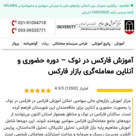
🔔 اطلاعیه : برگزاری سمینار بین المللی بازارهای مالی با میزبانی سهامیر و حضورکمپانی HELMEN
کانادا و مدیر ارشد FINESENCE اتریش
021-91094718
093-39535771
آموزش
پکیج آموزشی
طراحی سیستم معاملاتی
ربات
گواهینامه
بروکر
آموزش فارکس در نوک – دوره حضوری و
آنلاین معامله‌گری بازار فارکس
امتیاز (13502) 4.9/5
مرکز آموزش بازارهای مالی سهامیر، امکان آموزش فارکس در فارکس در نوک
را به‌صورت حضوری و آنلاین برای علاقه‌مندان این شهرستان فراهم کرده
است. ساکنان فارکس در نوک و مناطق همجوار استان اکنون می‌توانند از
دوره‌های جامع معامله‌گری فارکس سهامیر بهره‌مند شوند. این دوره‌ها شامل
آموزش مفاهیم پایه بازار فارکس، تحلیل تکنیکال، تحلیل فاندامنتال، پرایس
اکشن، مدیریت ریسک و سرمایه و ساخت استراتژی معاملاتی شخصی است