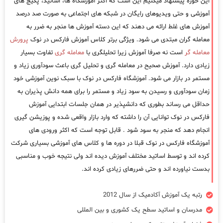
این حوزه پیشنهاد میکنیم این است که اکثر آموزشگاه ها، اساتید، پکیج های
آموزشی و حتی ویدیوهای رایگان در شبکه های اجتماعی به صورت صد درصد
آموزش های غلط ارائه می دهند که این دسته آموزش ها منجر به ضرر به
معامله گران مبتدی می شود. ویژگی برتر کلاس آموزش فارکس در نوک
پرورش
معامله گر
است نه صرفا آموزش زیرا تحلیلگری با
معامله گری
تفاوت بسیار
زیادی دارد. آموزش صحیح در معامله گری و تحلیل گری باعث سودآوری زیاد و
مستمر در بازار می شود. آموزشگاه فارکس در نوک با سبک نوین آموزشی خود
زمان سودآوری و رسیدن به سود زیاد و مستمر را برای همه دانش پذیران به
حداقل می رساند بطوری که دانشپذیر در همان جلسات ابتدایی آموزش
فارکس در نوک توانایی آن را داشته که وارد بازار واقعی شده و پوزیشن گیری
انجام دهد که منجر به سود شود . قابل توجه است که اکثر ورودی های
آموزشگاه فارکس در نوک قبلا در دوره ها و کلاس های آموزشی بسیاری شرکت
کرده اند و توسط اساتید مختلف آموزش دیده اند ولی نتیجه خوب و مناسبی
بدست نیاورده اند و حتی ضررهای زیادی کرده اند.
رتبه یک آموزش آکادمیک از سال 2012
مدرسان و اساتید سطح یک کشوری و بین المللی