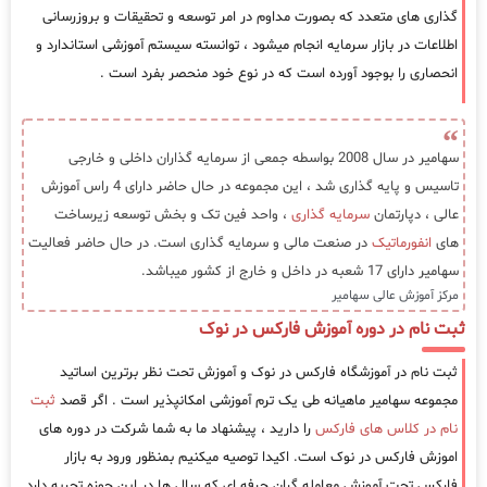
گذاری های متعدد که بصورت مداوم در امر توسعه و تحقیقات و بروزرسانی
اطلاعات در بازار سرمایه انجام میشود ، توانسته سیستم آموزشی استاندارد و
انحصاری را بوجود آورده است که در نوع خود منحصر بفرد است .
سهامیر در سال 2008 بواسطه جمعی از سرمایه گذاران داخلی و خارجی
تاسیس و پایه گذاری شد ، این مجموعه در حال حاضر دارای 4 راس آموزش
عالی ، دپارتمان
سرمایه گذاری
، واحد فین تک و بخش توسعه زیرساخت
های
انفورماتیک
در صنعت مالی و سرمایه گذاری است. در حال حاضر فعالیت
سهامیر دارای 17 شعبه در داخل و خارج از کشور میباشد.
مرکز آموزش عالی سهامیر
ثبت نام در دوره آموزش فارکس در نوک
ثبت نام در آموزشگاه فارکس در نوک و آموزش تحت نظر برترین اساتید
مجموعه سهامیر ماهیانه طی یک ترم آموزشی امکانپذیر است . اگر قصد
ثبت
نام در کلاس های فارکس
را دارید ، پیشنهاد ما به شما شرکت در دوره های
اموزش فارکس در نوک است. اکیدا توصیه میکنیم بمنظور ورود به بازار
فارکس تحت آموزش معامله گران حرفه ای که سال ها در این حوزه تجربه دارد