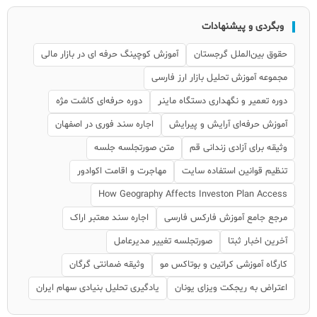
وبگردی و پیشنهادات
حقوق بین‌الملل گرجستان
آموزش کوچینگ حرفه ای در بازار مالی
مجموعه آموزش تحلیل بازار ارز فارسی
دوره تعمیر و نگهداری دستگاه ماینر
دوره حرفه‌ای کاشت مژه
آموزش حرفه‌ای آرایش و پیرایش
اجاره سند فوری در اصفهان
وثیقه برای آزادی زندانی قم
متن صورتجلسه جلسه
تنظیم قوانین استفاده سایت
مهاجرت و اقامت اکوادور
How Geography Affects Investon Plan Access
مرجع جامع آموزش فارکس فارسی
اجاره سند معتبر اراک
آخرین اخبار ثبتا
صورتجلسه تغییر مدیرعامل
کارگاه آموزشی کراتین و بوتاکس مو
وثیقه ضمانتی گرگان
اعتراض به ریجکت ویزای یونان
یادگیری تحلیل بنیادی سهام ایران