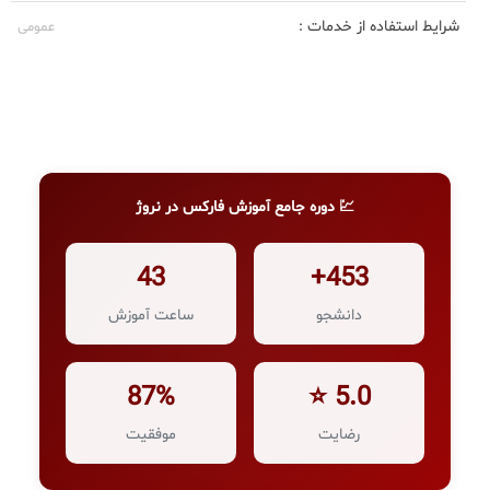
شرایط استفاده از خدمات :
عمومی
💹 دوره جامع آموزش فارکس در نروژ
43
453+
دانشجو
ساعت آموزش
87%
5.0 ⭐
رضایت
موفقیت