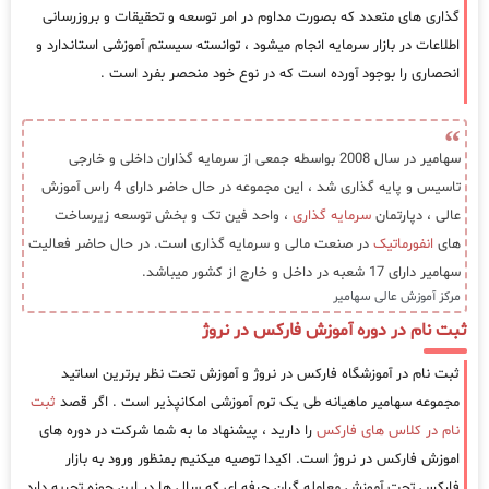
گذاری های متعدد که بصورت مداوم در امر توسعه و تحقیقات و بروزرسانی
اطلاعات در بازار سرمایه انجام میشود ، توانسته سیستم آموزشی استاندارد و
انحصاری را بوجود آورده است که در نوع خود منحصر بفرد است .
سهامیر در سال 2008 بواسطه جمعی از سرمایه گذاران داخلی و خارجی
تاسیس و پایه گذاری شد ، این مجموعه در حال حاضر دارای 4 راس آموزش
عالی ، دپارتمان
سرمایه گذاری
، واحد فین تک و بخش توسعه زیرساخت
های
انفورماتیک
در صنعت مالی و سرمایه گذاری است. در حال حاضر فعالیت
سهامیر دارای 17 شعبه در داخل و خارج از کشور میباشد.
مرکز آموزش عالی سهامیر
ثبت نام در دوره آموزش فارکس در نروژ
ثبت نام در آموزشگاه فارکس در نروژ و آموزش تحت نظر برترین اساتید
مجموعه سهامیر ماهیانه طی یک ترم آموزشی امکانپذیر است . اگر قصد
ثبت
نام در کلاس های فارکس
را دارید ، پیشنهاد ما به شما شرکت در دوره های
اموزش فارکس در نروژ است. اکیدا توصیه میکنیم بمنظور ورود به بازار
فارکس تحت آموزش معامله گران حرفه ای که سال ها در این حوزه تجربه دارد