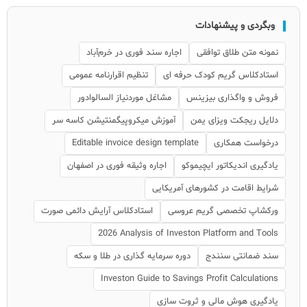
وبگردی و پیشنهادات
نمونه متن طلاق توافقی
اجاره سند فوری در خرم‌آباد
استادکلاس گریم کودک حرفه ای
تنظیم اقرارنامه عمومی
فروش و واگذاری بیزینس
مشاغل موردنیاز السالوادور
دلایل ریجکت ویزای یمن
آموزش میکروپیگمنتیشن کاسه سر
درخواست همکاری
Editable invoice design template
یادگیری اندیکاتور ایچیموکو
اجاره وثیقه فوری در اصفهان
شرایط اقامت در کشورهای آمریکایی
ورکشاپ تخصصی گریم عروسی
استادکلاس آرایش دائمی صورت
2026 Analysis of Investon Platform and Tools
سند ضمانتی سنندج
دوره سرمایه گذاری در طلا و سکه
Investon Guide to Savings Profit Calculations
یادگیری هوش مالی و ثروت سازی