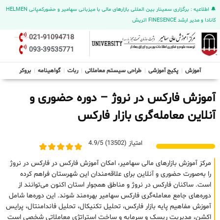
🔔 اطلاعیه : برگزاری سمینار بین المللی بازارهای مالی با میزبانی سهامیر و حضورکمپانی HELMEN
کانادا و مدیر ارشد FINESENCE اتریش
021-91094718
093-39535771
آموزش
پکیج آموزشی
طراحی سیستم معاملاتی
ربات
گواهینامه
بروکر
آموزش فارکس در نروژ – دوره حضوری و
آنلاین معامله‌گری بازار فارکس
امتیاز (13502) 4.9/5
مرکز آموزش بازارهای مالی سهامیر، امکان آموزش فارکس در فارکس در نروژ
را به‌صورت حضوری و آنلاین برای علاقه‌مندان این شهرستان فراهم کرده
است. ساکنان فارکس در نروژ و مناطق همجوار استان اکنون می‌توانند از
دوره‌های جامع معامله‌گری فارکس سهامیر بهره‌مند شوند. این دوره‌ها شامل
آموزش مفاهیم پایه بازار فارکس، تحلیل تکنیکال، تحلیل فاندامنتال، پرایس
اکشن، مدیریت ریسک و سرمایه و ساخت استراتژی معاملاتی شخصی است