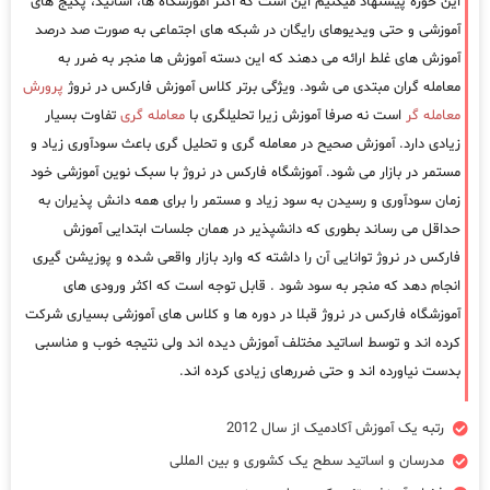
این حوزه پیشنهاد میکنیم این است که اکثر آموزشگاه ها، اساتید، پکیج های
آموزشی و حتی ویدیوهای رایگان در شبکه های اجتماعی به صورت صد درصد
آموزش های غلط ارائه می دهند که این دسته آموزش ها منجر به ضرر به
معامله گران مبتدی می شود. ویژگی برتر کلاس آموزش فارکس در نروژ
پرورش
معامله گر
است نه صرفا آموزش زیرا تحلیلگری با
معامله گری
تفاوت بسیار
زیادی دارد. آموزش صحیح در معامله گری و تحلیل گری باعث سودآوری زیاد و
مستمر در بازار می شود. آموزشگاه فارکس در نروژ با سبک نوین آموزشی خود
زمان سودآوری و رسیدن به سود زیاد و مستمر را برای همه دانش پذیران به
حداقل می رساند بطوری که دانشپذیر در همان جلسات ابتدایی آموزش
فارکس در نروژ توانایی آن را داشته که وارد بازار واقعی شده و پوزیشن گیری
انجام دهد که منجر به سود شود . قابل توجه است که اکثر ورودی های
آموزشگاه فارکس در نروژ قبلا در دوره ها و کلاس های آموزشی بسیاری شرکت
کرده اند و توسط اساتید مختلف آموزش دیده اند ولی نتیجه خوب و مناسبی
بدست نیاورده اند و حتی ضررهای زیادی کرده اند.
رتبه یک آموزش آکادمیک از سال 2012
مدرسان و اساتید سطح یک کشوری و بین المللی