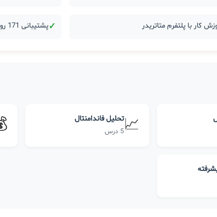
زش کار با پلتفرم متاتریدر
✓
پشتیبانی 171 روزه بعد از دوره
ل
تحلیل فاندامنتال
💰
📈
5 درس
یشرفته