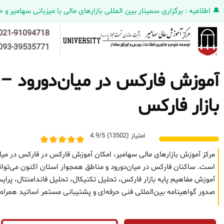
🔔 اطلاعیه : برگزاری سمینار بین المللی بازارهای مالی با میزبانی سهامیر و حضورکمپانی HELMEN کانادا و مدیر ارش
021-91094718
093-39535771
آموزش فارکس در میان‌دورود – د
بازار فارکس
امتیاز (13502) 4.9/5
مرکز آموزش بازارهای مالی سهامیر، امکان آموزش فارکس در فارکس در میان
است. ساکنان فارکس در میان‌دورود و مناطق همجوار استان اکنون می‌توانند
آموزش مفاهیم پایه بازار فارکس، تحلیل تکنیکال، تحلیل فاندامنتال، 
صدور گواهینامه بین‌المللی فنی حرفه‌ای و پشتیبانی مستمر اساتید همراه 