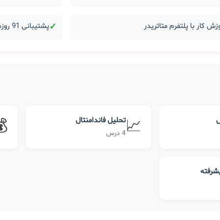
زش کار با پلتفرم متاتریدر
✓
پشتیبانی 91 روزه بعد از دوره
ل
تحلیل فاندامنتال
💰
📈
4 درس
یشرفته