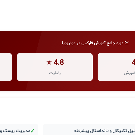
💹 دوره جامع آموزش فارکس در مونروویا
4.8 ⭐
موزش
رضایت
یل تکنیکال و فاندامنتال پیشرفته
✓
مدیریت ریسک و ر