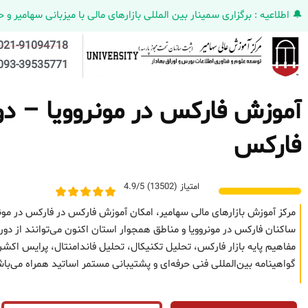
🔔 اطلاعیه : برگزاری سمینار بین المللی بازارهای مالی با میزبانی سهامیر و حضورکمپانی HELMEN کانادا و مدیر ارش
021-91094718
093-39535771
آموزش فارکس در مونروویا – دور
فارکس
امتیاز (13502) 4.9/5
مرکز آموزش بازارهای مالی سهامیر، امکان آموزش فارکس در فارکس در مونر
ساکنان فارکس در مونروویا و مناطق همجوار استان اکنون می‌توانند از دور
مفاهیم پایه بازار فارکس، تحلیل تکنیکال، تحلیل فاندامنتال، پرایس 
گواهینامه بین‌المللی فنی حرفه‌ای و پشتیبانی مستمر اساتید همراه می‌با