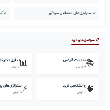
✓
استراتژی‌های معاملاتی سودآور
✓
آمو
📋 سرفصل‌های دوره
مقدمات فارکس
تحلیل تکنیکا
📊
📚
4 درس
7 درس
روانشناسی ترید
استراتژی‌های پ
⚡
🧠
3 درس
4 درس