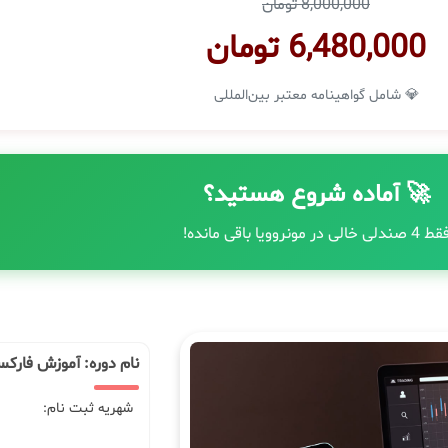
8,000,000 تومان
6,480,000 تومان
💎 شامل گواهینامه معتبر بین‌المللی
🚀 آماده شروع هستید؟
ط 4 صندلی خالی در مونروویا باقی مانده!
نام دوره: آموزش فارکس
شهریه ثبت نام: