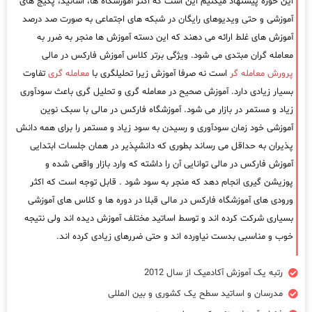
این حوزه پیشنهاد میکنیم این است که اکثر آموزشگاه ها، اساتید، پکیج های
آموزشی و حتی ویدیوهای رایگان در شبکه های اجتماعی به صورت صد درصد
آموزش های غلط ارائه می دهند که این دسته آموزش ها منجر به ضرر به
معامله گران مبتدی می شود. ویژگی برتر کلاس آموزش فارکس در مالی
پرورش معامله گر
است نه صرفا آموزش زیرا تحلیلگری با
معامله گری
تفاوت
بسیار زیادی دارد. آموزش صحیح در معامله گری و تحلیل گری باعث سودآوری
زیاد و مستمر در بازار می شود. آموزشگاه فارکس در مالی با سبک نوین
آموزشی خود زمان سودآوری و رسیدن به سود زیاد و مستمر را برای همه دانش
پذیران به حداقل می رساند بطوری که دانشپذیر در همان جلسات ابتدایی
آموزش فارکس در مالی توانایی آن را داشته که وارد بازار واقعی شده و
پوزیشن گیری انجام دهد که منجر به سود شود . قابل توجه است که اکثر
ورودی های آموزشگاه فارکس در مالی قبلا در دوره ها و کلاس های آموزشی
بسیاری شرکت کرده اند و توسط اساتید مختلف آموزش دیده اند ولی نتیجه
خوب و مناسبی بدست نیاورده اند و حتی ضررهای زیادی کرده اند.
رتبه یک آموزش آکادمیک از سال 2012
مدرسان و اساتید سطح یک کشوری و بین المللی