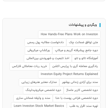
وبگردی و پیشنهادات
How Hands-Free Plans Work on Investon
متن توافق ضمانت چک
دادخواست مطالبه پول رسمی
دوره جامع پیشرفته گریم و میکاپ
ورکشاپ میکروفی
آموزشگاه تاتو و تتو
اخذ تابعیت و شهروندی بین‌المللی
یادگیری معامله گری با پرایس اکشن
خرید ربات معاملاتی فارکس
Investon Equity Project Returns Explained
سند برای آزادی زندانی بوشهر
مدارک معتبر هنرهای زیبایی
دوره تخصصی کاربر ماساژ
دوره تخصصی میکرونیدلینگ
دوره تخصصی طراحی پوست با حنا
سند و وثیقه ضمانتی ساری
تهیه سند اقرار به طلب
Learn Investon Stock Market Basics