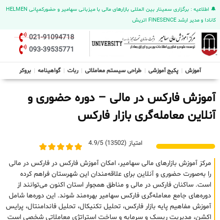
🔔 اطلاعیه : برگزاری سمینار بین المللی بازارهای مالی با میزبانی سهامیر و حضورکمپانی HELMEN
کانادا و مدیر ارشد FINESENCE اتریش
021-91094718
093-39535771
آموزش
پکیج آموزشی
طراحی سیستم معاملاتی
ربات
گواهینامه
بروکر
آموزش فارکس در مالی – دوره حضوری و
آنلاین معامله‌گری بازار فارکس
امتیاز (13502) 4.9/5
مرکز آموزش بازارهای مالی سهامیر، امکان آموزش فارکس در فارکس در مالی
را به‌صورت حضوری و آنلاین برای علاقه‌مندان این شهرستان فراهم کرده
است. ساکنان فارکس در مالی و مناطق همجوار استان اکنون می‌توانند از
دوره‌های جامع معامله‌گری فارکس سهامیر بهره‌مند شوند. این دوره‌ها شامل
آموزش مفاهیم پایه بازار فارکس، تحلیل تکنیکال، تحلیل فاندامنتال، پرایس
اکشن، مدیریت ریسک و سرمایه و ساخت استراتژی معاملاتی شخصی است