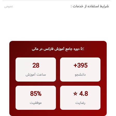
شرایط استفاده از خدمات :
عمومی
💹 دوره جامع آموزش فارکس در مالی
28
395+
دانشجو
ساعت آموزش
85%
4.8 ⭐
رضایت
موفقیت