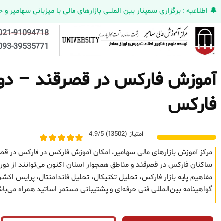
🔔 اطلاعیه : برگزاری سمینار بین المللی بازارهای مالی با میزبانی سهامیر و حضورکمپانی HELMEN کانادا و مدیر ارش
021-91094718
093-39535771
آموزش فارکس در قصرقند – دوره 
فارکس
امتیاز (13502) 4.9/5
مرکز آموزش بازارهای مالی سهامیر، امکان آموزش فارکس در فارکس در قصر
ساکنان فارکس در قصرقند و مناطق همجوار استان اکنون می‌توانند از دوره
مفاهیم پایه بازار فارکس، تحلیل تکنیکال، تحلیل فاندامنتال، پرایس 
گواهینامه بین‌المللی فنی حرفه‌ای و پشتیبانی مستمر اساتید همراه می‌با