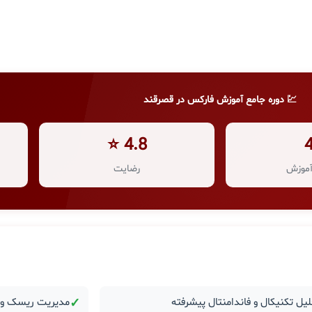
💹 دوره جامع آموزش فارکس در قصرقند
4.8 ⭐
موزش
رضایت
یل تکنیکال و فاندامنتال پیشرفته
✓
مدیریت ریسک و ر