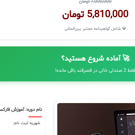
7,000,000 تومان
5,810,000 تومان
💎 شامل گواهینامه معتبر بین‌المللی
🚀 آماده شروع هستید؟
ط 2 صندلی خالی در قصرقند باقی مانده!
نام دوره: آموزش فارک
شهریه ثبت نام: