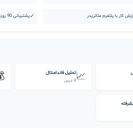
زش کار با پلتفرم متاتریدر
✓
پشتیبانی 90 روزه بعد از دوره
ل
تحلیل فاندامنتال
💰
📈
4 درس
یشرفته