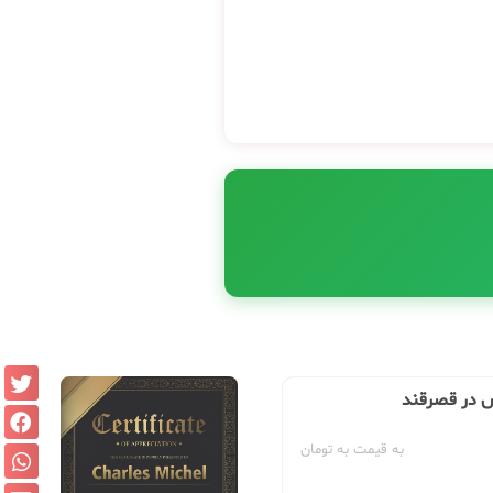
س در قصرقند
به قیمت به تومان