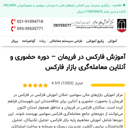
🔔 اطلاعیه : برگزاری سمینار بین المللی بازارهای مالی با میزبانی سهامیر و حضورکمپانی HELMEN
کانادا و مدیر ارشد FINESENCE اتریش
021-91094718
093-39535771
آموزش
پکیج آموزشی
طراحی سیستم معاملاتی
ربات
گواهینامه
بروکر
آموزش فارکس در فریمان – دوره حضوری و
آنلاین معامله‌گری بازار فارکس
امتیاز (13502) 4.9/5
مرکز آموزش بازارهای مالی سهامیر، امکان آموزش فارکس در فارکس در
فریمان را به‌صورت حضوری و آنلاین برای علاقه‌مندان این شهرستان فراهم
کرده است. ساکنان فارکس در فریمان و مناطق همجوار استان اکنون
می‌توانند از دوره‌های جامع معامله‌گری فارکس سهامیر بهره‌مند شوند. این
دوره‌ها شامل آموزش مفاهیم پایه بازار فارکس، تحلیل تکنیکال، تحلیل
فاندامنتال، پرایس اکشن، مدیریت ریسک و سرمایه و ساخت استراتژی