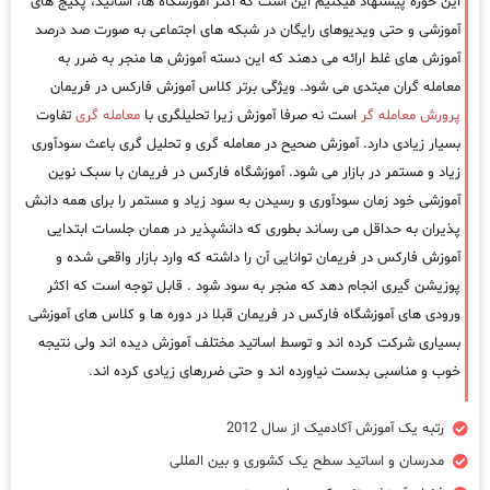
این حوزه پیشنهاد میکنیم این است که اکثر آموزشگاه ها، اساتید، پکیج های
آموزشی و حتی ویدیوهای رایگان در شبکه های اجتماعی به صورت صد درصد
آموزش های غلط ارائه می دهند که این دسته آموزش ها منجر به ضرر به
معامله گران مبتدی می شود. ویژگی برتر کلاس آموزش فارکس در فریمان
پرورش معامله گر
است نه صرفا آموزش زیرا تحلیلگری با
معامله گری
تفاوت
بسیار زیادی دارد. آموزش صحیح در معامله گری و تحلیل گری باعث سودآوری
زیاد و مستمر در بازار می شود. آموزشگاه فارکس در فریمان با سبک نوین
آموزشی خود زمان سودآوری و رسیدن به سود زیاد و مستمر را برای همه دانش
پذیران به حداقل می رساند بطوری که دانشپذیر در همان جلسات ابتدایی
آموزش فارکس در فریمان توانایی آن را داشته که وارد بازار واقعی شده و
پوزیشن گیری انجام دهد که منجر به سود شود . قابل توجه است که اکثر
ورودی های آموزشگاه فارکس در فریمان قبلا در دوره ها و کلاس های آموزشی
بسیاری شرکت کرده اند و توسط اساتید مختلف آموزش دیده اند ولی نتیجه
خوب و مناسبی بدست نیاورده اند و حتی ضررهای زیادی کرده اند.
رتبه یک آموزش آکادمیک از سال 2012
مدرسان و اساتید سطح یک کشوری و بین المللی