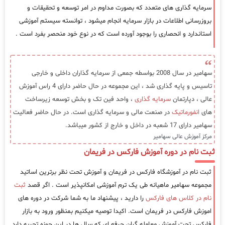
سرمایه گذاری های متعدد که بصورت مداوم در امر توسعه و تحقیقات و
بروزرسانی اطلاعات در بازار سرمایه انجام میشود ، توانسته سیستم آموزشی
استاندارد و انحصاری را بوجود آورده است که در نوع خود منحصر بفرد است .
سهامیر در سال 2008 بواسطه جمعی از سرمایه گذاران داخلی و خارجی
تاسیس و پایه گذاری شد ، این مجموعه در حال حاضر دارای 4 راس آموزش
عالی ، دپارتمان
سرمایه گذاری
، واحد فین تک و بخش توسعه زیرساخت
های
انفورماتیک
در صنعت مالی و سرمایه گذاری است. در حال حاضر فعالیت
سهامیر دارای 17 شعبه در داخل و خارج از کشور میباشد.
مرکز آموزش عالی سهامیر
ثبت نام در دوره آموزش فارکس در فریمان
ثبت نام در آموزشگاه فارکس در فریمان و آموزش تحت نظر برترین اساتید
مجموعه سهامیر ماهیانه طی یک ترم آموزشی امکانپذیر است . اگر قصد
ثبت
نام در کلاس های فارکس
را دارید ، پیشنهاد ما به شما شرکت در دوره های
اموزش فارکس در فریمان است. اکیدا توصیه میکنیم بمنظور ورود به بازار
فارکس تحت آموزش معامله گران حرفه ای که سال ها در این حوزه تجربه دارد