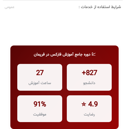
شرایط استفاده از خدمات :
عمومی
💹 دوره جامع آموزش فارکس در فریمان
27
827+
دانشجو
ساعت آموزش
91%
4.9 ⭐
رضایت
موفقیت