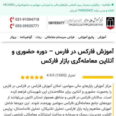
🔔 اطلاعیه : برگزاری سمینار بین المللی بازارهای مالی با میزبانی سهامیر و حضورکمپانی HELMEN
کانادا و مدیر ارشد FINESENCE اتریش
021-91094718
093-39535771
آموزش
پکیج آموزشی
طراحی سیستم معاملاتی
ربات
گواهینامه
بروکر
آموزش فارکس در فارس – دوره حضوری و
آنلاین معامله‌گری بازار فارکس
امتیاز (13502) 4.9/5
مرکز آموزش بازارهای مالی سهامیر، امکان آموزش فارکس در فارکس در فارس
را به‌صورت حضوری و آنلاین برای علاقه‌مندان این شهرستان فراهم کرده
است. ساکنان فارکس در فارس و مناطق همجوار استان اکنون می‌توانند از
دوره‌های جامع معامله‌گری فارکس سهامیر بهره‌مند شوند. این دوره‌ها شامل
آموزش مفاهیم پایه بازار فارکس، تحلیل تکنیکال، تحلیل فاندامنتال، پرایس
اکشن، مدیریت ریسک و سرمایه و ساخت استراتژی معاملاتی شخصی است