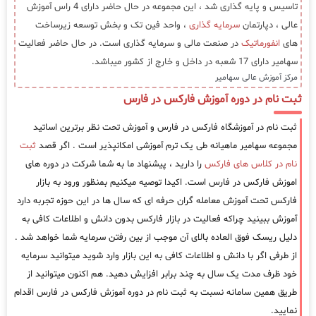
تاسیس و پایه گذاری شد ، این مجموعه در حال حاضر دارای 4 راس آموزش
عالی ، دپارتمان
سرمایه گذاری
، واحد فین تک و بخش توسعه زیرساخت
های
انفورماتیک
در صنعت مالی و سرمایه گذاری است. در حال حاضر فعالیت
سهامیر دارای 17 شعبه در داخل و خارج از کشور میباشد.
مرکز آموزش عالی سهامیر
ثبت نام در دوره آموزش فارکس در فارس
ثبت نام در آموزشگاه فارکس در فارس و آموزش تحت نظر برترین اساتید
مجموعه سهامیر ماهیانه طی یک ترم آموزشی امکانپذیر است . اگر قصد
ثبت
نام در کلاس های فارکس
را دارید ، پیشنهاد ما به شما شرکت در دوره های
اموزش فارکس در فارس است. اکیدا توصیه میکنیم بمنظور ورود به بازار
فارکس تحت آموزش معامله گران حرفه ای که سال ها در این حوزه تجربه دارد
آموزش ببینید چراکه فعالیت در بازار فارکس بدون دانش و اطلاعات کافی به
دلیل ریسک فوق العاده بالای آن موجب از بین رفتن سرمایه شما خواهد شد .
از طرفی اگر با دانش و اطلاعات کافی به این بازار وارد شوید میتوانید سرمایه
خود ظرف مدت یک سال به چند برابر افزایش دهید. هم اکنون میتوانید از
طریق همین سامانه نسبت به ثبت نام در دوره آموزش فارکس در فارس اقدام
نمایید.