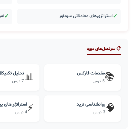
✓
استراتژی‌های معاملاتی سودآور
✓
آمو
📋 سرفصل‌های دوره
مقدمات فارکس
تحلیل تکنیکا
📊
📚
5 درس
7 درس
روانشناسی ترید
استراتژی‌های پ
⚡
🧠
3 درس
4 درس