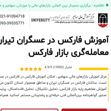
🔔 اطلاعیه : برگزاری سمینار بین المللی بازارهای مالی با میزبانی سهامیر و حضورکمپانی HELMEN کانادا و مدیر ارش
021-91094718
093-39535771
آموزش فارکس در عسگران تیران
معامله‌گری بازار فارکس
امتیاز (13502) 4.9/5
مرکز آموزش بازارهای مالی سهامیر، امکان آموزش فارکس در فارکس در عسگ
است. ساکنان فارکس در عسگران تیران و مناطق همجوار استان اکنون می‌توا
آموزش مفاهیم پایه بازار فارکس، تحلیل تکنیکال، تحلیل فاندامنتال، 
صدور گواهینامه بین‌المللی فنی حرفه‌ای و پشتیبانی مستمر اساتید همراه 