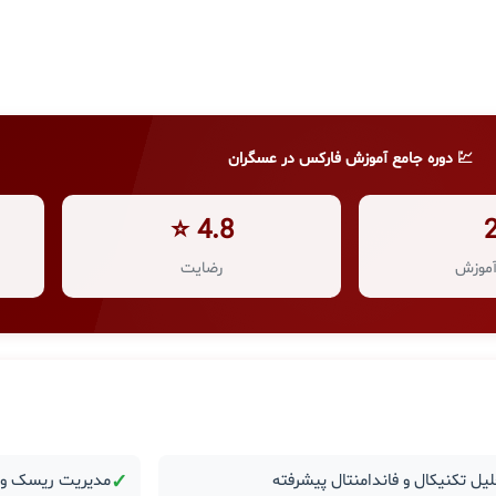
💹 دوره جامع آموزش فارکس در عسگران
4.8 ⭐
موزش
رضایت
یل تکنیکال و فاندامنتال پیشرفته
✓
مدیریت ریسک و ر