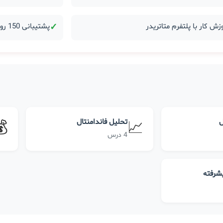
زش کار با پلتفرم متاتریدر
✓
پشتیبانی 150 روزه بعد از دوره
ل
تحلیل فاندامنتال
💰
📈
4 درس
یشرفته