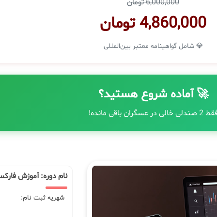
6,000,000 تومان
4,860,000 تومان
💎 شامل گواهینامه معتبر بین‌المللی
🚀 آماده شروع هستید؟
ط 2 صندلی خالی در عسگران باقی مانده!
نام دوره: آموزش فارک
شهریه ثبت نام: