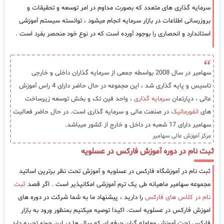
سرمایه گذاری های متعدد که بصورت مداوم در امر توسعه و تحقیقات و
بروزرسانی اطلاعات در بازار سرمایه انجام میشود ، توانسته سیستم آموزشی
استاندارد و انحصاری را بوجود آورده است که در نوع خود منحصر بفرد است .
سهامیر در سال 2008 بواسطه جمعی از سرمایه گذاران داخلی و خارجی
تاسیس و پایه گذاری شد ، این مجموعه در حال حاضر دارای 4 راس آموزش
عالی ، دپارتمان
سرمایه گذاری
، واحد فین تک و بخش توسعه زیرساخت
های
انفورماتیک
در صنعت مالی و سرمایه گذاری است. در حال حاضر فعالیت
سهامیر دارای 17 شعبه در داخل و خارج از کشور میباشد.
مرکز آموزش عالی سهامیر
ثبت نام در دوره آموزش فارکس در عسلویه
ثبت نام در آموزشگاه فارکس در عسلویه و آموزش تحت نظر برترین اساتید
مجموعه سهامیر ماهیانه طی یک ترم آموزشی امکانپذیر است . اگر قصد
ثبت
نام در کلاس های فارکس
را دارید ، پیشنهاد ما به شما شرکت در دوره های
اموزش فارکس در عسلویه است. اکیدا توصیه میکنیم بمنظور ورود به بازار
فارکس تحت آموزش معامله گران حرفه ای که سال ها در این حوزه تجربه دارد