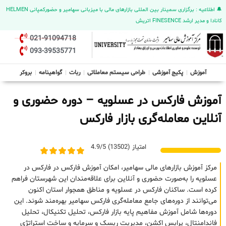
🔔 اطلاعیه : برگزاری سمینار بین المللی بازارهای مالی با میزبانی سهامیر و حضورکمپانی HELMEN
کانادا و مدیر ارشد FINESENCE اتریش
021-91094718
093-39535771
آموزش
پکیج آموزشی
طراحی سیستم معاملاتی
ربات
گواهینامه
بروکر
آموزش فارکس در عسلویه – دوره حضوری و
آنلاین معامله‌گری بازار فارکس
امتیاز (13502) 4.9/5
مرکز آموزش بازارهای مالی سهامیر، امکان آموزش فارکس در فارکس در
عسلویه را به‌صورت حضوری و آنلاین برای علاقه‌مندان این شهرستان فراهم
کرده است. ساکنان فارکس در عسلویه و مناطق همجوار استان اکنون
می‌توانند از دوره‌های جامع معامله‌گری فارکس سهامیر بهره‌مند شوند. این
دوره‌ها شامل آموزش مفاهیم پایه بازار فارکس، تحلیل تکنیکال، تحلیل
فاندامنتال، پرایس اکشن، مدیریت ریسک و سرمایه و ساخت استراتژی