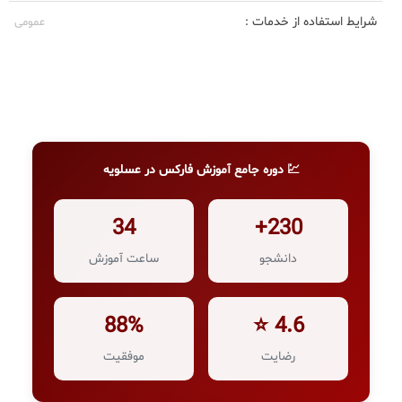
شرایط استفاده از خدمات :
عمومی
💹 دوره جامع آموزش فارکس در عسلویه
34
230+
دانشجو
ساعت آموزش
88%
4.6 ⭐
رضایت
موفقیت