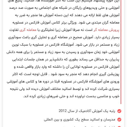
این حوزه پیشنهاد میکنیم این است که اکثر آموزشگاه ها، اساتید، پکیج های
آموزشی و حتی ویدیوهای رایگان در شبکه های اجتماعی به صورت صد درصد
آموزش های غلط ارائه می دهند که این دسته آموزش ها منجر به ضرر به
معامله گران مبتدی می شود. ویژگی برتر کلاس آموزش فارکس در عسلویه
پرورش معامله گر
است نه صرفا آموزش زیرا تحلیلگری با
معامله گری
تفاوت
بسیار زیادی دارد. آموزش صحیح در معامله گری و تحلیل گری باعث سودآوری
زیاد و مستمر در بازار می شود. آموزشگاه فارکس در عسلویه با سبک نوین
آموزشی خود زمان سودآوری و رسیدن به سود زیاد و مستمر را برای همه دانش
پذیران به حداقل می رساند بطوری که دانشپذیر در همان جلسات ابتدایی
آموزش فارکس در عسلویه توانایی آن را داشته که وارد بازار واقعی شده و
پوزیشن گیری انجام دهد که منجر به سود شود . قابل توجه است که اکثر
ورودی های آموزشگاه فارکس در عسلویه قبلا در دوره ها و کلاس های آموزشی
بسیاری شرکت کرده اند و توسط اساتید مختلف آموزش دیده اند ولی نتیجه
خوب و مناسبی بدست نیاورده اند و حتی ضررهای زیادی کرده اند.
رتبه یک آموزش آکادمیک از سال 2012
مدرسان و اساتید سطح یک کشوری و بین المللی