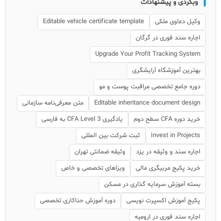
وبگردی و پیشنهادات
وکیل دعاوی ملکی
Editable vehicle certificate template
اجاره سند فوری در گرگان
Upgrade Your Profit Tracking System
بهترین آموزشگاه آرایشگری
دوره جامع تخصصی مراقبت پوست و مو
Editable inheritance document design
متن معرفی‌نامه سازمانی
خرید دوره CFA سطح دوم
یادگیری CFA Level 3 به فارسی
Invest in Projects
ثبت شرکت بین المللی
اجاره سند و وثیقه در یزد
وثیقه ضمانتی تهران
خرید پکیج مربیگری مالی
ویزاهای تخصصی و خاص
بسته آموزش سرمایه گذاری در مسکن
پکیج آموزش اکسپرت نویسی
دوره آموزش حنا‌کاری تخصصی
اجاره سند فوری در ارومیه