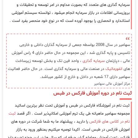
سرمایه گذاری های متعدد که بصورت مداوم در امر توسعه و تحقیقات و
بروزرسانی اطلاعات در بازار سرمایه انجام میشود ، توانسته سیستم آموزشی
استاندارد و انحصاری را بوجود آورده است که در نوع خود منحصر بفرد است .
سهامیر در سال 2008 بواسطه جمعی از سرمایه گذاران داخلی و خارجی
تاسیس و پایه گذاری شد ، این مجموعه در حال حاضر دارای 4 راس آموزش
عالی ، دپارتمان
سرمایه گذاری
، واحد فین تک و بخش توسعه زیرساخت
های
انفورماتیک
در صنعت مالی و سرمایه گذاری است. در حال حاضر فعالیت
سهامیر دارای 17 شعبه در داخل و خارج از کشور میباشد.
مرکز آموزش عالی سهامیر
ثبت نام در دوره آموزش فارکس در طبس
ثبت نام در آموزشگاه فارکس در طبس و آموزش تحت نظر برترین اساتید
مجموعه سهامیر ماهیانه طی یک ترم آموزشی امکانپذیر است . اگر قصد
ثبت
نام در کلاس های فارکس
را دارید ، پیشنهاد ما به شما شرکت در دوره های
اموزش فارکس در طبس است. اکیدا توصیه میکنیم بمنظور ورود به بازار
فارکس تحت آموزش معامله گران حرفه ای که سال ها در این حوزه تجربه دارد