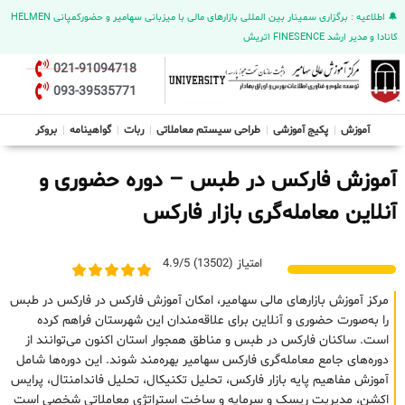
🔔 اطلاعیه : برگزاری سمینار بین المللی بازارهای مالی با میزبانی سهامیر و حضورکمپانی HELMEN
کانادا و مدیر ارشد FINESENCE اتریش
021-91094718
093-39535771
آموزش
پکیج آموزشی
طراحی سیستم معاملاتی
ربات
گواهینامه
بروکر
آموزش فارکس در طبس – دوره حضوری و
آنلاین معامله‌گری بازار فارکس
امتیاز (13502) 4.9/5
مرکز آموزش بازارهای مالی سهامیر، امکان آموزش فارکس در فارکس در طبس
را به‌صورت حضوری و آنلاین برای علاقه‌مندان این شهرستان فراهم کرده
است. ساکنان فارکس در طبس و مناطق همجوار استان اکنون می‌توانند از
دوره‌های جامع معامله‌گری فارکس سهامیر بهره‌مند شوند. این دوره‌ها شامل
آموزش مفاهیم پایه بازار فارکس، تحلیل تکنیکال، تحلیل فاندامنتال، پرایس
اکشن، مدیریت ریسک و سرمایه و ساخت استراتژی معاملاتی شخصی است