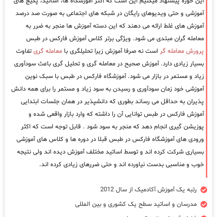
این حوزه پیشنهاد میکنیم این است که اکثر آموزشگاه ها، اساتید، پکیج های
آموزشی و حتی ویدیوهای رایگان در شبکه های اجتماعی به صورت صد درصد
آموزش های غلط ارائه می دهند که این دسته آموزش ها منجر به ضرر به
معامله گران مبتدی می شود. ویژگی برتر کلاس آموزش فارکس در طبس
پرورش معامله گر
است نه صرفا آموزش زیرا تحلیلگری با
معامله گری
تفاوت
بسیار زیادی دارد. آموزش صحیح در معامله گری و تحلیل گری باعث سودآوری
زیاد و مستمر در بازار می شود. آموزشگاه فارکس در طبس با سبک نوین
آموزشی خود زمان سودآوری و رسیدن به سود زیاد و مستمر را برای همه دانش
پذیران به حداقل می رساند بطوری که دانشپذیر در همان جلسات ابتدایی
آموزش فارکس در طبس توانایی آن را داشته که وارد بازار واقعی شده و
پوزیشن گیری انجام دهد که منجر به سود شود . قابل توجه است که اکثر
ورودی های آموزشگاه فارکس در طبس قبلا در دوره ها و کلاس های آموزشی
بسیاری شرکت کرده اند و توسط اساتید مختلف آموزش دیده اند ولی نتیجه
خوب و مناسبی بدست نیاورده اند و حتی ضررهای زیادی کرده اند.
رتبه یک آموزش آکادمیک از سال 2012
مدرسان و اساتید سطح یک کشوری و بین المللی