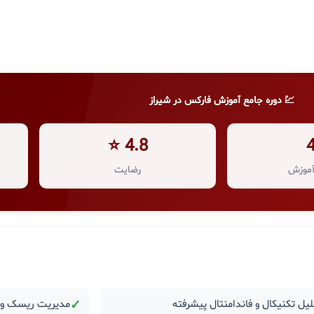
💹 دوره جامع آموزش فارکس در شیراز
4.8 ⭐
موزش
رضایت
یل تکنیکال و فاندامنتال پیشرفته
✓
مدیریت ریسک و ر