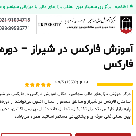
🔔 اطلاعیه : برگزاری سمینار بین المللی بازارهای مالی با میزبانی سهامیر و حضورکمپانی HELMEN کانادا و مدیر ارش
021-91094718
093-39535771
آموزش فارکس در شیراز – دوره ح
فارکس
امتیاز (13502) 4.9/5
مرکز آموزش بازارهای مالی سهامیر، امکان آموزش فارکس در فارکس در شیر
ساکنان فارکس در شیراز و مناطق همجوار استان اکنون می‌توانند از دوره‌
پایه بازار فارکس، تحلیل تکنیکال، تحلیل فاندامنتال، پرایس اکشن، مد
بین‌المللی فنی حرفه‌ای و پشتیبانی مستمر اساتید همراه می‌باشد.