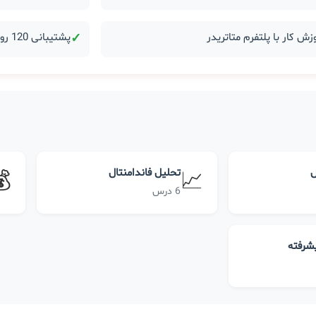
زش کار با پلتفرم متاتریدر
✓
پشتیبانی 120 روزه بعد از دوره
ل
تحلیل فاندامنتال
💰
📈
6 درس
یشرفته