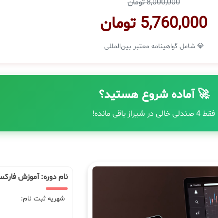
8,000,000 تومان
5,760,000 تومان
💎 شامل گواهینامه معتبر بین‌المللی
🚀 آماده شروع هستید؟
فقط 4 صندلی خالی در شیراز باقی مانده!
نام دوره: آموزش فارکس
شهریه ثبت نام: