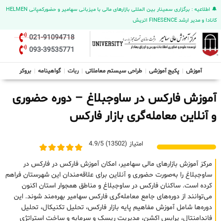
🔔 اطلاعیه : برگزاری سمینار بین المللی بازارهای مالی با میزبانی سهامیر و حضورکمپانی HELMEN
کانادا و مدیر ارشد FINESENCE اتریش
021-91094718
093-39535771
آموزش
پکیج آموزشی
طراحی سیستم معاملاتی
ربات
گواهینامه
بروکر
آموزش فارکس در ساوجبلاغ – دوره حضوری
و آنلاین معامله‌گری بازار فارکس
امتیاز (13502) 4.9/5
مرکز آموزش بازارهای مالی سهامیر، امکان آموزش فارکس در فارکس در
ساوجبلاغ را به‌صورت حضوری و آنلاین برای علاقه‌مندان این شهرستان فراهم
کرده است. ساکنان فارکس در ساوجبلاغ و مناطق همجوار استان اکنون
می‌توانند از دوره‌های جامع معامله‌گری فارکس سهامیر بهره‌مند شوند. این
دوره‌ها شامل آموزش مفاهیم پایه بازار فارکس، تحلیل تکنیکال، تحلیل
فاندامنتال، پرایس اکشن، مدیریت ریسک و سرمایه و ساخت استراتژی