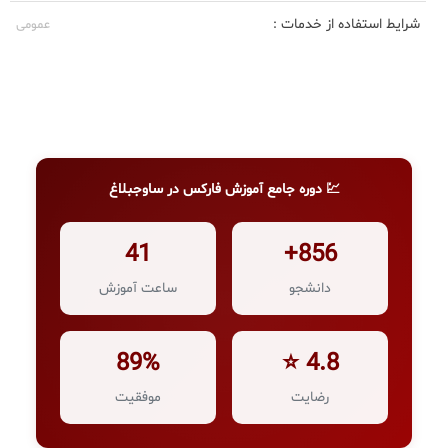
شرایط استفاده از خدمات :
عمومی
💹 دوره جامع آموزش فارکس در ساوجبلاغ
41
856+
دانشجو
ساعت آموزش
89%
4.8 ⭐
رضایت
موفقیت