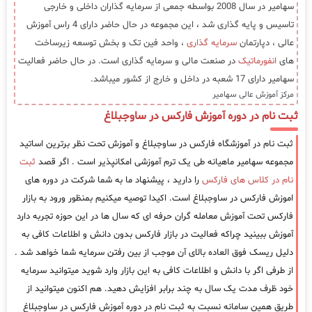
سهامیر در سال 2008 بواسطه جمعی از سرمایه گذاران داخلی و خارجی
تاسیس و پایه گذاری شد ، این مجموعه در حال حاضر دارای 4 راس آموزش
عالی ، دپارتمان
سرمایه گذاری
، واحد فین تک و بخش توسعه زیرساخت
های
انفورماتیک
در صنعت مالی و سرمایه گذاری است. در حال حاضر فعالیت
سهامیر دارای 17 شعبه در داخل و خارج از کشور میباشد.
مرکز آموزش عالی سهامیر
ثبت نام در دوره آموزش فارکس در ساوجبلاغ
ثبت نام در آموزشگاه فارکس در ساوجبلاغ و آموزش تحت نظر برترین اساتید
مجموعه سهامیر ماهیانه طی یک ترم آموزشی امکانپذیر است . اگر قصد
ثبت
نام در کلاس های فارکس
را دارید ، پیشنهاد ما به شما شرکت در دوره های
اموزش فارکس در ساوجبلاغ است. اکیدا توصیه میکنیم بمنظور ورود به بازار
فارکس تحت آموزش معامله گران حرفه ای که سال ها در این حوزه تجربه دارد
آموزش ببینید چراکه فعالیت در بازار فارکس بدون دانش و اطلاعات کافی به
دلیل ریسک فوق العاده بالای آن موجب از بین رفتن سرمایه شما خواهد شد .
از طرفی اگر با دانش و اطلاعات کافی به این بازار وارد شوید میتوانید سرمایه
خود ظرف مدت یک سال به چند برابر افزایش دهید. هم اکنون میتوانید از
طریق همین سامانه نسبت به ثبت نام در دوره آموزش فارکس در ساوجبلاغ