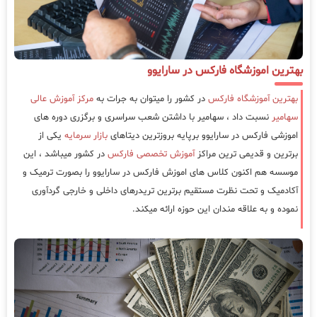
بهترین اموزشگاه فارکس در سارایوو
بهترین آموزشگاه فارکس
در کشور را میتوان به جرات به
مرکز آموزش عالی
سهامیر
نسبت داد ، سهامیر با داشتن شعب سراسری و برگزری دوره های
اموزشی فارکس در سارایوو برپایه بروزترین دیتاهای
بازار سرمایه
یکی از
برترین و قدیمی ترین مراکز
آموزش تخصصی فارکس
در کشور میباشد ، این
موسسه هم اکنون کلاس های اموزش فارکس در سارایوو را بصورت ترمیک و
آکادمیک و تحت نظرت مستقیم برترین تریدرهای داخلی و خارجی گردآوری
نموده و به علاقه مندان این حوزه ارائه میکند.