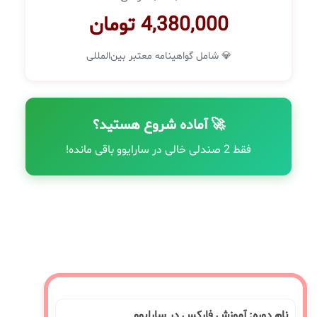
4,380,000 تومان
💎 شامل گواهینامه معتبر بین‌المللی
🚀 آماده شروع هستید؟
فقط 2 صندلی خالی در سارایوو باقی مانده!
نام دوره: آموزش فارکس در سارایوو