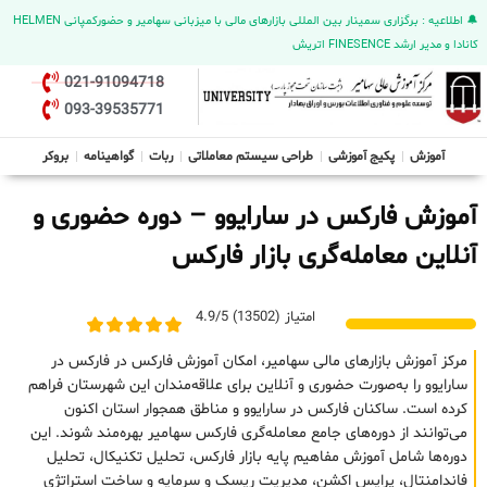
🔔 اطلاعیه : برگزاری سمینار بین المللی بازارهای مالی با میزبانی سهامیر و حضورکمپانی HELMEN
کانادا و مدیر ارشد FINESENCE اتریش
021-91094718
093-39535771
آموزش
پکیج آموزشی
طراحی سیستم معاملاتی
ربات
گواهینامه
بروکر
آموزش فارکس در سارایوو – دوره حضوری و
آنلاین معامله‌گری بازار فارکس
امتیاز (13502) 4.9/5
مرکز آموزش بازارهای مالی سهامیر، امکان آموزش فارکس در فارکس در
سارایوو را به‌صورت حضوری و آنلاین برای علاقه‌مندان این شهرستان فراهم
کرده است. ساکنان فارکس در سارایوو و مناطق همجوار استان اکنون
می‌توانند از دوره‌های جامع معامله‌گری فارکس سهامیر بهره‌مند شوند. این
دوره‌ها شامل آموزش مفاهیم پایه بازار فارکس، تحلیل تکنیکال، تحلیل
فاندامنتال، پرایس اکشن، مدیریت ریسک و سرمایه و ساخت استراتژی