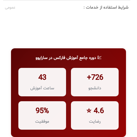
شرایط استفاده از خدمات :
عمومی
💹 دوره جامع آموزش فارکس در سارایوو
43
726+
دانشجو
ساعت آموزش
95%
4.6 ⭐
رضایت
موفقیت