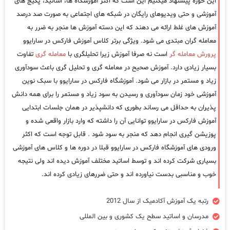
این حوزه پیشنهاد میکنیم این است که اکثر آموزشگاه ها، اساتید، پکیج های
آموزشی و حتی ویدیوهای رایگان در شبکه های اجتماعی به صورت صد درصد
آموزش های غلط ارائه می دهند که این دسته آموزش ها منجر به ضرر به
معامله گران مبتدی می شود. ویژگی برتر کلاس آموزش فارکس در سارایوو
پرورش معامله گر
است نه صرفا آموزش زیرا تحلیلگری با
معامله گری
تفاوت
بسیار زیادی دارد. آموزش صحیح در معامله گری و تحلیل گری باعث سودآوری
زیاد و مستمر در بازار می شود. آموزشگاه فارکس در سارایوو با سبک نوین
آموزشی خود زمان سودآوری و رسیدن به سود زیاد و مستمر را برای همه دانش
پذیران به حداقل می رساند بطوری که دانشپذیر در همان جلسات ابتدایی
آموزش فارکس در سارایوو توانایی آن را داشته که وارد بازار واقعی شده و
پوزیشن گیری انجام دهد که منجر به سود شود . قابل توجه است که اکثر
ورودی های آموزشگاه فارکس در سارایوو قبلا در دوره ها و کلاس های آموزشی
بسیاری شرکت کرده اند و توسط اساتید مختلف آموزش دیده اند ولی نتیجه
خوب و مناسبی بدست نیاورده اند و حتی ضررهای زیادی کرده اند.
رتبه یک آموزش آکادمیک از سال 2012
مدرسان و اساتید سطح یک کشوری و بین المللی