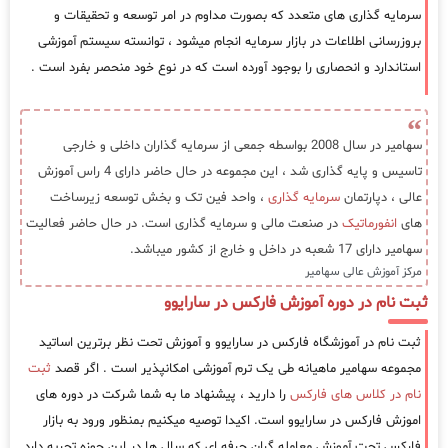
سرمایه گذاری های متعدد که بصورت مداوم در امر توسعه و تحقیقات و
بروزرسانی اطلاعات در بازار سرمایه انجام میشود ، توانسته سیستم آموزشی
استاندارد و انحصاری را بوجود آورده است که در نوع خود منحصر بفرد است .
سهامیر در سال 2008 بواسطه جمعی از سرمایه گذاران داخلی و خارجی
تاسیس و پایه گذاری شد ، این مجموعه در حال حاضر دارای 4 راس آموزش
عالی ، دپارتمان
سرمایه گذاری
، واحد فین تک و بخش توسعه زیرساخت
های
انفورماتیک
در صنعت مالی و سرمایه گذاری است. در حال حاضر فعالیت
سهامیر دارای 17 شعبه در داخل و خارج از کشور میباشد.
مرکز آموزش عالی سهامیر
ثبت نام در دوره آموزش فارکس در سارایوو
ثبت نام در آموزشگاه فارکس در سارایوو و آموزش تحت نظر برترین اساتید
مجموعه سهامیر ماهیانه طی یک ترم آموزشی امکانپذیر است . اگر قصد
ثبت
نام در کلاس های فارکس
را دارید ، پیشنهاد ما به شما شرکت در دوره های
اموزش فارکس در سارایوو است. اکیدا توصیه میکنیم بمنظور ورود به بازار
فارکس تحت آموزش معامله گران حرفه ای که سال ها در این حوزه تجربه دارد