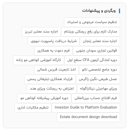
وبگردی و پیشنهادات
تنظیم سیاست مرجوعی و استرداد
مدارک لازم برای رفع ریجکتی ویتنام
اجاره سند معتبر تبریز
اجاره سند معتبر زنجان
شرایط دریافت پاسپورت نیووی
قوانین تجاری سودان جنوبی
فرم دعوت به همکاری
دوره آمادگی آزمون CFA سطح اول
کارگاه آموزشی کوتاهی مو زنانه
دوره جامع تخصصی تاتو
اخذ تابعیت قبرس شمالی
عسل طبیعی نگین زاگرس
قرارداد همکاری تبلیغاتی رسمی
ویزای مهاجرتی نیکاراگوئه
اعتراض به ریجکت ویزای هند
فرم افتتاح حساب بین‌المللی
دوره آموزش پیشرفته کوتاهی مو
Investon Guide to Platform Evaluation
تنظیم مکاتبات اداری
Estate document design download