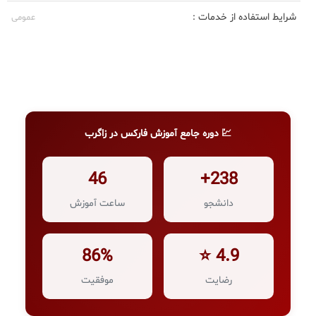
شرایط استفاده از خدمات :
عمومی
💹 دوره جامع آموزش فارکس در زاگرب
46
238+
دانشجو
ساعت آموزش
86%
4.9 ⭐
رضایت
موفقیت