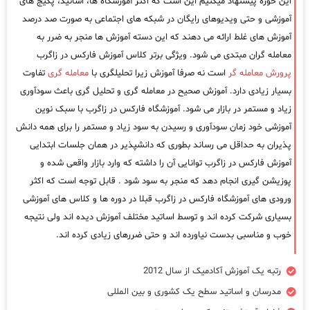
این حوزه پیشنهاد میکنیم این است که اکثر آموزشگاه ها، اساتید، پکیج های
آموزشی و حتی ویدیوهای رایگان در شبکه های اجتماعی به صورت صد درصد
آموزش های غلط ارائه می دهند که این دسته آموزش ها منجر به ضرر به
معامله گران مبتدی می شود. ویژگی برتر کلاس آموزش فارکس در زاگرب
پرورش معامله گر
است نه صرفا آموزش زیرا تحلیلگری با
معامله گری
تفاوت
بسیار زیادی دارد. آموزش صحیح در معامله گری و تحلیل گری باعث سودآوری
زیاد و مستمر در بازار می شود. آموزشگاه فارکس در زاگرب با سبک نوین
آموزشی خود زمان سودآوری و رسیدن به سود زیاد و مستمر را برای همه دانش
پذیران به حداقل می رساند بطوری که دانشپذیر در همان جلسات ابتدایی
آموزش فارکس در زاگرب توانایی آن را داشته که وارد بازار واقعی شده و
پوزیشن گیری انجام دهد که منجر به سود شود . قابل توجه است که اکثر
ورودی های آموزشگاه فارکس در زاگرب قبلا در دوره ها و کلاس های آموزشی
بسیاری شرکت کرده اند و توسط اساتید مختلف آموزش دیده اند ولی نتیجه
خوب و مناسبی بدست نیاورده اند و حتی ضررهای زیادی کرده اند.
رتبه یک آموزش آکادمیک از سال 2012
مدرسان و اساتید سطح یک کشوری و بین المللی