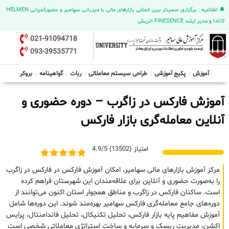
🔔 اطلاعیه : برگزاری سمینار بین المللی بازارهای مالی با میزبانی سهامیر و حضورکمپانی HELMEN
کانادا و مدیر ارشد FINESENCE اتریش
021-91094718
093-39535771
آموزش
پکیج آموزشی
طراحی سیستم معاملاتی
ربات
گواهینامه
بروکر
آموزش فارکس در زاگرب – دوره حضوری و
آنلاین معامله‌گری بازار فارکس
امتیاز (13502) 4.9/5
مرکز آموزش بازارهای مالی سهامیر، امکان آموزش فارکس در فارکس در زاگرب
را به‌صورت حضوری و آنلاین برای علاقه‌مندان این شهرستان فراهم کرده
است. ساکنان فارکس در زاگرب و مناطق همجوار استان اکنون می‌توانند از
دوره‌های جامع معامله‌گری فارکس سهامیر بهره‌مند شوند. این دوره‌ها شامل
آموزش مفاهیم پایه بازار فارکس، تحلیل تکنیکال، تحلیل فاندامنتال، پرایس
اکشن، مدیریت ریسک و سرمایه و ساخت استراتژی معاملاتی شخصی است