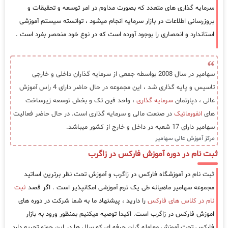
سرمایه گذاری های متعدد که بصورت مداوم در امر توسعه و تحقیقات و
بروزرسانی اطلاعات در بازار سرمایه انجام میشود ، توانسته سیستم آموزشی
استاندارد و انحصاری را بوجود آورده است که در نوع خود منحصر بفرد است .
سهامیر در سال 2008 بواسطه جمعی از سرمایه گذاران داخلی و خارجی
تاسیس و پایه گذاری شد ، این مجموعه در حال حاضر دارای 4 راس آموزش
عالی ، دپارتمان
سرمایه گذاری
، واحد فین تک و بخش توسعه زیرساخت
های
انفورماتیک
در صنعت مالی و سرمایه گذاری است. در حال حاضر فعالیت
سهامیر دارای 17 شعبه در داخل و خارج از کشور میباشد.
مرکز آموزش عالی سهامیر
ثبت نام در دوره آموزش فارکس در زاگرب
ثبت نام در آموزشگاه فارکس در زاگرب و آموزش تحت نظر برترین اساتید
مجموعه سهامیر ماهیانه طی یک ترم آموزشی امکانپذیر است . اگر قصد
ثبت
نام در کلاس های فارکس
را دارید ، پیشنهاد ما به شما شرکت در دوره های
اموزش فارکس در زاگرب است. اکیدا توصیه میکنیم بمنظور ورود به بازار
فارکس تحت آموزش معامله گران حرفه ای که سال ها در این حوزه تجربه دارد