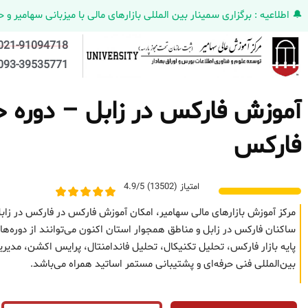
🔔 اطلاعیه : برگزاری سمینار بین المللی بازارهای مالی با میزبانی سهامیر و حضورکمپانی HELMEN کانادا و مدیر ارش
021-91094718
093-39535771
آموزش فارکس در زابل – دوره حض
فارکس
امتیاز (13502) 4.9/5
مرکز آموزش بازارهای مالی سهامیر، امکان آموزش فارکس در فارکس در زاب
ساکنان فارکس در زابل و مناطق همجوار استان اکنون می‌توانند از دوره‌ه
پایه بازار فارکس، تحلیل تکنیکال، تحلیل فاندامنتال، پرایس اکشن، مد
بین‌المللی فنی حرفه‌ای و پشتیبانی مستمر اساتید همراه می‌باشد.