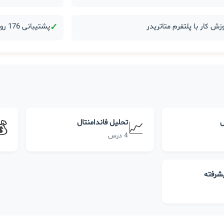
زش کار با پلتفرم متاتریدر
✓
پشتیبانی 176 روزه بعد از دوره
ل
تحلیل فاندامنتال
💰
📈
4 درس
یشرفته