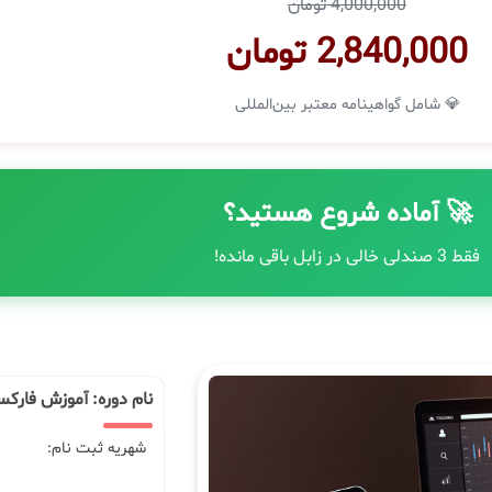
4,000,000 تومان
2,840,000 تومان
💎 شامل گواهینامه معتبر بین‌المللی
🚀 آماده شروع هستید؟
فقط 3 صندلی خالی در زابل باقی مانده!
نام دوره: آموزش فارکس
شهریه ثبت نام: