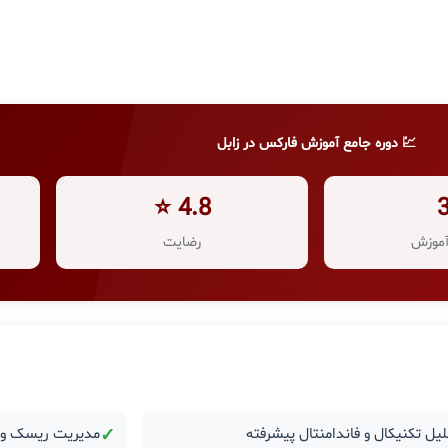
💹 دوره جامع آموزش فارکس در زابل
4.8 ⭐
موزش
رضایت
یل تکنیکال و فاندامنتال پیشرفته
✓
مدیریت ریسک و ر