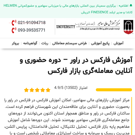
🔔 اطلاعیه : برگزاری سمینار بین المللی بازارهای مالی با میزبانی سهامیر و حضورکمپانی HELMEN
کانادا و مدیر ارشد FINESENCE اتریش
021-91094718
093-39535771
آموزش
پکیج آموزشی
طراحی سیستم معاملاتی
ربات
گواهینامه
بروکر
آموزش فارکس در راور – دوره حضوری و
آنلاین معامله‌گری بازار فارکس
امتیاز (13502) 4.9/5
مرکز آموزش بازارهای مالی سهامیر، امکان آموزش فارکس در فارکس در راور را
به‌صورت حضوری و آنلاین برای علاقه‌مندان این شهرستان فراهم کرده است.
ساکنان فارکس در راور و مناطق همجوار استان اکنون می‌توانند از دوره‌های
جامع معامله‌گری فارکس سهامیر بهره‌مند شوند. این دوره‌ها شامل آموزش
مفاهیم پایه بازار فارکس، تحلیل تکنیکال، تحلیل فاندامنتال، پرایس اکشن،
مدیریت ریسک و سرمایه و ساخت استراتژی معاملاتی شخصی است و با