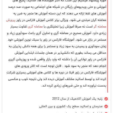
حوزه پیشنهاد میکنیم این است که اکثر آموزشگاه ها، اساتید، پکیج های
آموزشی و حتی ویدیوهای رایگان در شبکه های اجتماعی به صورت صد درصد
آموزش های غلط ارائه می دهند که این دسته آموزش ها منجر به ضرر به
معامله گران مبتدی می شود. ویژگی برتر کلاس آموزش فارکس در راور
پرورش
معامله گر
است نه صرفا آموزش زیرا تحلیلگری با
معامله گری
تفاوت بسیار
زیادی دارد. آموزش صحیح در معامله گری و تحلیل گری باعث سودآوری زیاد و
مستمر در بازار می شود. آموزشگاه فارکس در راور با سبک نوین آموزشی خود
زمان سودآوری و رسیدن به سود زیاد و مستمر را برای همه دانش پذیران به
حداقل می رساند بطوری که دانشپذیر در همان جلسات ابتدایی آموزش
فارکس در راور توانایی آن را داشته که وارد بازار واقعی شده و پوزیشن گیری
انجام دهد که منجر به سود شود . قابل توجه است که اکثر ورودی های
آموزشگاه فارکس در راور قبلا در دوره ها و کلاس های آموزشی بسیاری شرکت
کرده اند و توسط اساتید مختلف آموزش دیده اند ولی نتیجه خوب و مناسبی
بدست نیاورده اند و حتی ضررهای زیادی کرده اند.
رتبه یک آموزش آکادمیک از سال 2012
مدرسان و اساتید سطح یک کشوری و بین المللی