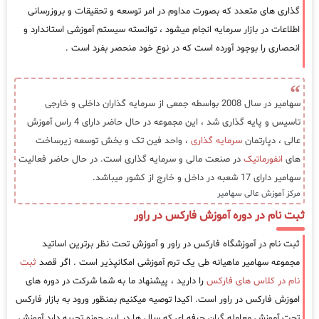
گذاری های متعدد که بصورت مداوم در امر توسعه و تحقیقات و بروزرسانی
اطلاعات در بازار سرمایه انجام میشود ، توانسته سیستم آموزشی استاندارد و
انحصاری را بوجود آورده است که در نوع خود منحصر بفرد است .
سهامیر در سال 2008 بواسطه جمعی از سرمایه گذاران داخلی و خارجی
تاسیس و پایه گذاری شد ، این مجموعه در حال حاضر دارای 4 راس آموزش
عالی ، دپارتمان
سرمایه گذاری
، واحد فین تک و بخش توسعه زیرساخت
های
انفورماتیک
در صنعت مالی و سرمایه گذاری است. در حال حاضر فعالیت
سهامیر دارای 17 شعبه در داخل و خارج از کشور میباشد.
مرکز آموزش عالی سهامیر
ثبت نام در دوره آموزش فارکس در راور
ثبت نام در آموزشگاه فارکس در راور و آموزش تحت نظر برترین اساتید
مجموعه سهامیر ماهیانه طی یک ترم آموزشی امکانپذیر است . اگر قصد
ثبت
نام در کلاس های فارکس
را دارید ، پیشنهاد ما به شما شرکت در دوره های
اموزش فارکس در راور است. اکیدا توصیه میکنیم بمنظور ورود به بازار فارکس
تحت آموزش معامله گران حرفه ای که سال ها در این حوزه تجربه دارد آموزش