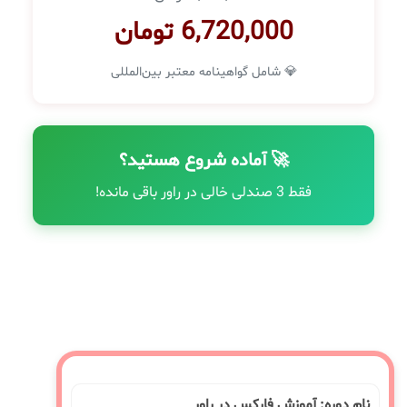
6,720,000 تومان
💎 شامل گواهینامه معتبر بین‌المللی
🚀 آماده شروع هستید؟
فقط 3 صندلی خالی در راور باقی مانده!
نام دوره: آموزش فارکس در راور