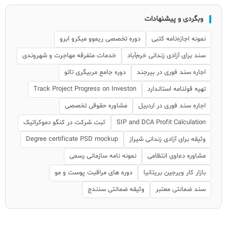
وبگردی و پیشنهادات
نمونه اجازه‌نامه کتبی
دوره تخصصی ریموو میکرو ابرو
سند برای آزادی زندانی خرم‌آباد
خدمات متفرقه مهاجرت و شهروندی
اجاره سند فوری در بیرجند
دوره جامع مربیگری تاتو
تهیه قولنامه استاندارد
Track Project Progress on Investon
اجاره سند فوری در اردبیل
مشاوره حقوقی تخصصی
SIP and DCA Profit Calculation
ثبت شرکت در کنگو دموکراتیک
وثیقه برای آزادی زندانی شیراز
Degree certificate PSD mockup
مشاوره دعاوی انتظامی
نمونه نامه سازمانی رسمی
بازار کار ویرجین بریتانیا
دوره های مراقبت پوست و مو
سند ضمانتی معتبر
وثیقه ضمانتی سنندج