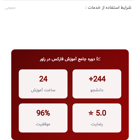
شرایط استفاده از خدمات :
عمومی
💹 دوره جامع آموزش فارکس در راور
24
244+
دانشجو
ساعت آموزش
96%
5.0 ⭐
رضایت
موفقیت