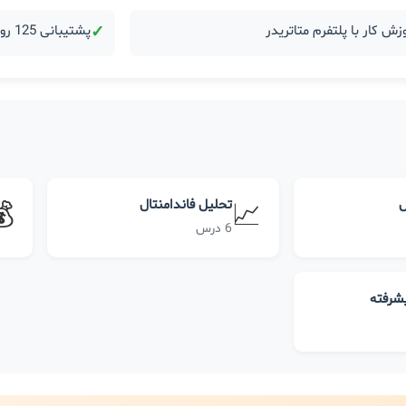
زش کار با پلتفرم متاتریدر
✓
پشتیبانی 125 روزه بعد از دوره
ل
تحلیل فاندامنتال
💰
📈
6 درس
یشرفته