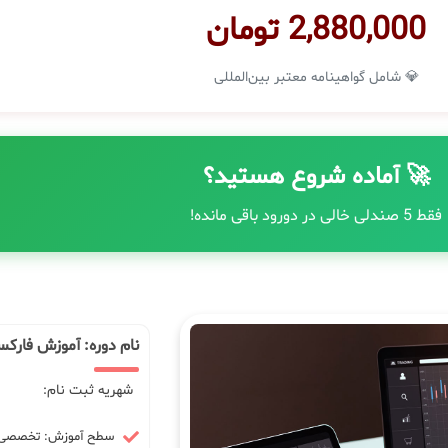
2,880,000 تومان
💎 شامل گواهینامه معتبر بین‌المللی
🚀 آماده شروع هستید؟
فقط 5 صندلی خالی در دورود باقی مانده!
نام دوره: آموزش فارکس
شهریه ثبت نام:
سطح آموزش: تخصصی -