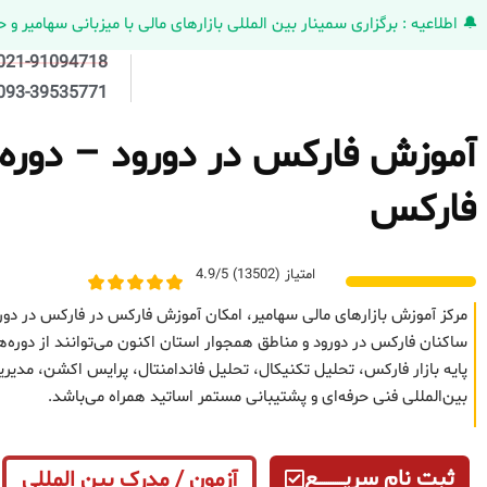
🔔 اطلاعیه : برگزاری سمینار بین المللی بازارهای مالی با میزبانی سهامیر و حضورکمپانی HELMEN کانادا و مدیر ارش
021-91094718
093-39535771
آموزش فارکس در دورود – دوره ح
فارکس
امتیاز (13502) 4.9/5
مرکز آموزش بازارهای مالی سهامیر، امکان آموزش فارکس در فارکس در دور
ساکنان فارکس در دورود و مناطق همجوار استان اکنون می‌توانند از دوره‌
پایه بازار فارکس، تحلیل تکنیکال، تحلیل فاندامنتال، پرایس اکشن، مد
بین‌المللی فنی حرفه‌ای و پشتیبانی مستمر اساتید همراه می‌باشد.
ثبت نام سریــــــــــــع
آزمون / مدرک بین المللی