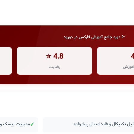
💹 دوره جامع آموزش فارکس در دورود
4.8 ⭐
موزش
رضایت
یل تکنیکال و فاندامنتال پیشرفته
✓
مدیریت ریسک و ر