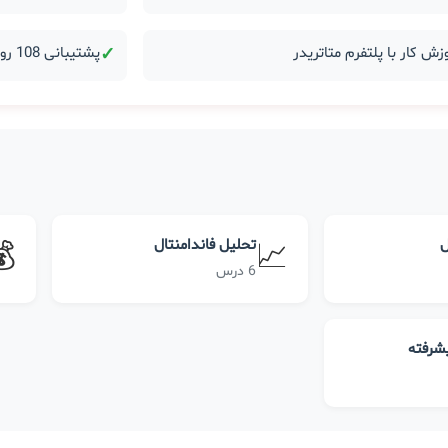
زش کار با پلتفرم متاتریدر
✓
پشتیبانی 108 روزه بعد از دوره
ل
تحلیل فاندامنتال
💰
📈
6 درس
یشرفته