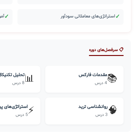
✓
استراتژی‌های معاملاتی سودآور
✓
آمو
📋 سرفصل‌های دوره
مقدمات فارکس
تحلیل تکنیکا
📊
📚
4 درس
8 درس
روانشناسی ترید
استراتژی‌های پ
⚡
🧠
3 درس
5 درس