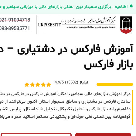
🔔 اطلاعیه : برگزاری سمینار بین المللی بازارهای مالی با میزبانی سهامیر و حضورکمپانی HELMEN کانادا و مدیر ارش
021-91094718
093-39535771
آموزش فارکس در دشتیاری – دور
بازار فارکس
امتیاز (13502) 4.9/5
مرکز آموزش بازارهای مالی سهامیر، امکان آموزش فارکس در فارکس در دشت
ساکنان فارکس در دشتیاری و مناطق همجوار استان اکنون می‌توانند از دور
مفاهیم پایه بازار فارکس، تحلیل تکنیکال، تحلیل فاندامنتال، پرایس 
گواهینامه بین‌المللی فنی حرفه‌ای و پشتیبانی مستمر اساتید همراه می‌با