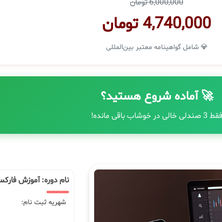
6,000,000 تومان
4,740,000 تومان
💎 شامل گواهینامه معتبر بین‌المللی
🚀 آماده شروع هستید؟
قط 3 صندلی خالی در خوشاب باقی مانده!
نام دوره: آموزش فار
شهریه ثبت نام: