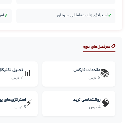
✓
استراتژی‌های معاملاتی سودآور
✓
آمو
📋 سرفصل‌های دوره
مقدمات فارکس
تحلیل تکنیکا
📊
📚
6 درس
7 درس
روانشناسی ترید
استراتژی‌های پ
⚡
🧠
4 درس
5 درس