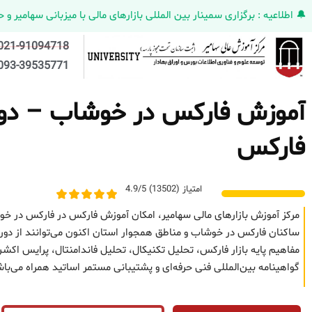
🔔 اطلاعیه : برگزاری سمینار بین المللی بازارهای مالی با میزبانی سهامیر و حضورکمپانی HELMEN کانادا و مدیر ارش
021-91094718
093-39535771
آموزش فارکس در خوشاب – دوره 
فارکس
امتیاز (13502) 4.9/5
مرکز آموزش بازارهای مالی سهامیر، امکان آموزش فارکس در فارکس در خو
ساکنان فارکس در خوشاب و مناطق همجوار استان اکنون می‌توانند از دوره
مفاهیم پایه بازار فارکس، تحلیل تکنیکال، تحلیل فاندامنتال، پرایس 
گواهینامه بین‌المللی فنی حرفه‌ای و پشتیبانی مستمر اساتید همراه می‌با