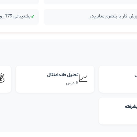
زش کار با پلتفرم متاتریدر
✓
پشتیبانی 179 روزه بعد از دوره
ل
تحلیل فاندامنتال
💰
📈
5 درس
یشرفته