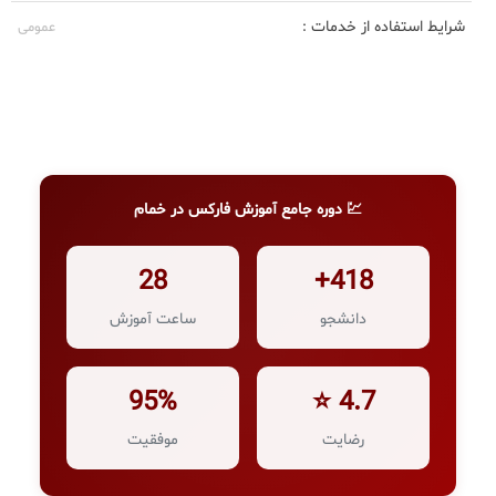
شرایط استفاده از خدمات :
عمومی
💹 دوره جامع آموزش فارکس در خمام
28
418+
دانشجو
ساعت آموزش
95%
4.7 ⭐
رضایت
موفقیت