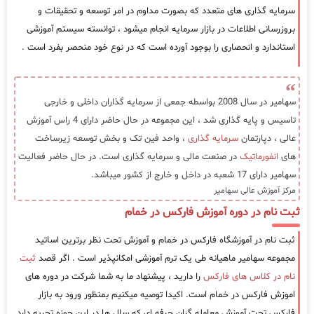
سرمایه گذاری های متعدد که بصورت مداوم در امر توسعه و تحقیقات و
بروزرسانی اطلاعات در بازار سرمایه انجام میشود ، توانسته سیستم آموزشی
استاندارد و انحصاری را بوجود آورده است که در نوع خود منحصر بفرد است .
سهامیر در سال 2008 بواسطه جمعی از سرمایه گذاران داخلی و خارجی
تاسیس و پایه گذاری شد ، این مجموعه در حال حاضر دارای 4 راس آموزش
عالی ، دپارتمان
سرمایه گذاری
، واحد فین تک و بخش توسعه زیرساخت
های
انفورماتیک
در صنعت مالی و سرمایه گذاری است. در حال حاضر فعالیت
سهامیر دارای 17 شعبه در داخل و خارج از کشور میباشد.
مرکز آموزش عالی سهامیر
ثبت نام در دوره آموزش فارکس در خمام
ثبت نام در آموزشگاه فارکس در خمام و آموزش تحت نظر برترین اساتید
مجموعه سهامیر ماهیانه طی یک ترم آموزشی امکانپذیر است . اگر قصد
ثبت
نام در کلاس های فارکس
را دارید ، پیشنهاد ما به شما شرکت در دوره های
اموزش فارکس در خمام است. اکیدا توصیه میکنیم بمنظور ورود به بازار
فارکس تحت آموزش معامله گران حرفه ای که سال ها در این حوزه تجربه دارد