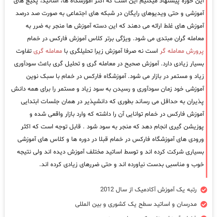
این حوزه پیشنهاد میکنیم این است که اکثر آموزشگاه ها، اساتید، پکیج های
آموزشی و حتی ویدیوهای رایگان در شبکه های اجتماعی به صورت صد درصد
آموزش های غلط ارائه می دهند که این دسته آموزش ها منجر به ضرر به
معامله گران مبتدی می شود. ویژگی برتر کلاس آموزش فارکس در خمام
پرورش معامله گر
است نه صرفا آموزش زیرا تحلیلگری با
معامله گری
تفاوت
بسیار زیادی دارد. آموزش صحیح در معامله گری و تحلیل گری باعث سودآوری
زیاد و مستمر در بازار می شود. آموزشگاه فارکس در خمام با سبک نوین
آموزشی خود زمان سودآوری و رسیدن به سود زیاد و مستمر را برای همه دانش
پذیران به حداقل می رساند بطوری که دانشپذیر در همان جلسات ابتدایی
آموزش فارکس در خمام توانایی آن را داشته که وارد بازار واقعی شده و
پوزیشن گیری انجام دهد که منجر به سود شود . قابل توجه است که اکثر
ورودی های آموزشگاه فارکس در خمام قبلا در دوره ها و کلاس های آموزشی
بسیاری شرکت کرده اند و توسط اساتید مختلف آموزش دیده اند ولی نتیجه
خوب و مناسبی بدست نیاورده اند و حتی ضررهای زیادی کرده اند.
رتبه یک آموزش آکادمیک از سال 2012
مدرسان و اساتید سطح یک کشوری و بین المللی