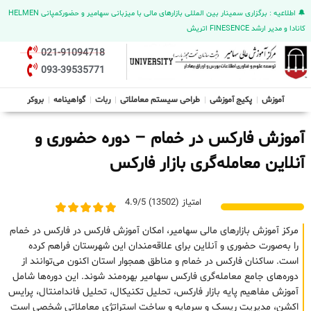
🔔 اطلاعیه : برگزاری سمینار بین المللی بازارهای مالی با میزبانی سهامیر و حضورکمپانی HELMEN
کانادا و مدیر ارشد FINESENCE اتریش
021-91094718
093-39535771
آموزش
پکیج آموزشی
طراحی سیستم معاملاتی
ربات
گواهینامه
بروکر
آموزش فارکس در خمام – دوره حضوری و
آنلاین معامله‌گری بازار فارکس
امتیاز (13502) 4.9/5
مرکز آموزش بازارهای مالی سهامیر، امکان آموزش فارکس در فارکس در خمام
را به‌صورت حضوری و آنلاین برای علاقه‌مندان این شهرستان فراهم کرده
است. ساکنان فارکس در خمام و مناطق همجوار استان اکنون می‌توانند از
دوره‌های جامع معامله‌گری فارکس سهامیر بهره‌مند شوند. این دوره‌ها شامل
آموزش مفاهیم پایه بازار فارکس، تحلیل تکنیکال، تحلیل فاندامنتال، پرایس
اکشن، مدیریت ریسک و سرمایه و ساخت استراتژی معاملاتی شخصی است