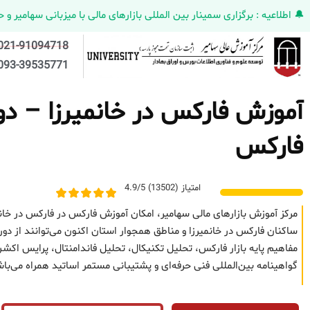
🔔 اطلاعیه : برگزاری سمینار بین المللی بازارهای مالی با میزبانی سهامیر و حضورکمپانی HELMEN کانادا و مدیر ارش
021-91094718
093-39535771
آموزش فارکس در خانمیرزا – دوره
فارکس
امتیاز (13502) 4.9/5
مرکز آموزش بازارهای مالی سهامیر، امکان آموزش فارکس در فارکس در خانم
ساکنان فارکس در خانمیرزا و مناطق همجوار استان اکنون می‌توانند از دور
مفاهیم پایه بازار فارکس، تحلیل تکنیکال، تحلیل فاندامنتال، پرایس 
گواهینامه بین‌المللی فنی حرفه‌ای و پشتیبانی مستمر اساتید همراه می‌با