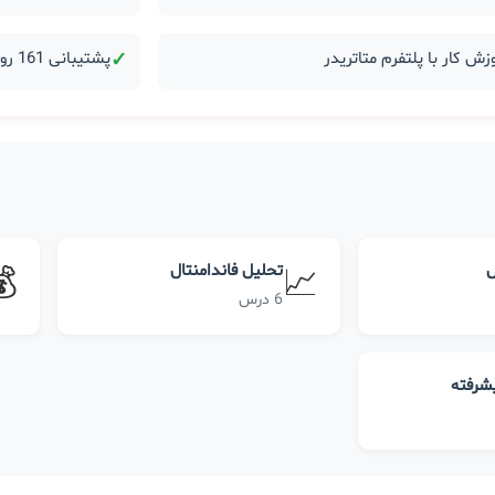
زش کار با پلتفرم متاتریدر
✓
پشتیبانی 161 روزه بعد از دوره
ل
تحلیل فاندامنتال
💰
📈
6 درس
یشرفته