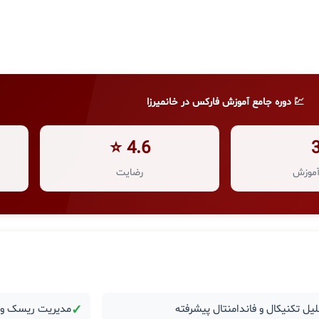
💹 دوره جامع آموزش فارکس در خانمیرزا
4.6 ⭐
موزش
رضایت
یل تکنیکال و فاندامنتال پیشرفته
✓
مدیریت ریسک و ر