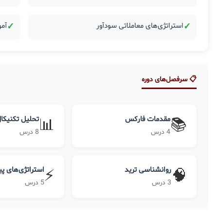
✓
استراتژی‌های معاملاتی سودآور
✓
آمو
📋 سرفصل‌های دوره
مقدمات فارکس
تحلیل تکنیکا
📊
📚
4 درس
8 درس
روانشناسی ترید
استراتژی‌های پ
⚡
🧠
3 درس
5 درس