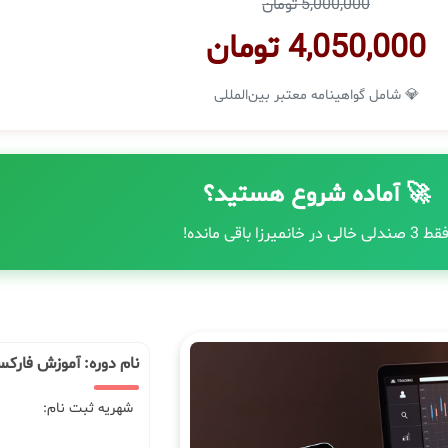
5,000,000 تومان
4,050,000 تومان
💎 شامل گواهینامه معتبر بین‌المللی
🚀 آماده شروع هستید؟
ط 3 صندلی خالی در خانمیرزا باقی مانده!
نام دوره: آموزش فارکس
شهریه ثبت نام: