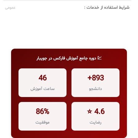
شرایط استفاده از خدمات :
عمومی
💹 دوره جامع آموزش فارکس در جویبار
46
893+
دانشجو
ساعت آموزش
86%
4.6 ⭐
رضایت
موفقیت