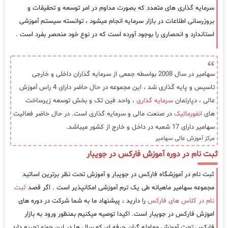
سرمایه گذاری های متعدد که بصورت مداوم در امر توسعه و تحقیقات و
بروزرسانی اطلاعات در بازار سرمایه انجام میشود ، توانسته سیستم آموزشی
استاندارد و انحصاری را بوجود آورده است که در نوع خود منحصر بفرد است .
سهامیر در سال 2008 بواسطه جمعی از سرمایه گذاران داخلی و خارجی
تاسیس و پایه گذاری شد ، این مجموعه در حال حاضر دارای 4 راس آموزش
عالی ، دپارتمان
سرمایه گذاری
، واحد فین تک و بخش توسعه زیرساخت
های
انفورماتیک
در صنعت مالی و سرمایه گذاری است. در حال حاضر فعالیت
سهامیر دارای 17 شعبه در داخل و خارج از کشور میباشد.
مرکز آموزش عالی سهامیر
ثبت نام در دوره آموزش فارکس در جویبار
ثبت نام در آموزشگاه فارکس در جویبار و آموزش تحت نظر برترین اساتید
مجموعه سهامیر ماهیانه طی یک ترم آموزشی امکانپذیر است . اگر قصد
ثبت
نام در کلاس های فارکس
را دارید ، پیشنهاد ما به شما شرکت در دوره های
اموزش فارکس در جویبار است. اکیدا توصیه میکنیم بمنظور ورود به بازار
فارکس تحت آموزش معامله گران حرفه ای که سال ها در این حوزه تجربه دارد