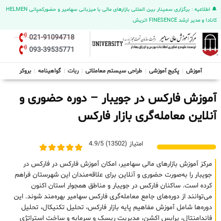
🔔 اطلاعیه : برگزاری سمینار بین المللی بازارهای مالی با میزبانی سهامیر و حضورکمپانی HELMEN
کانادا و مدیر ارشد FINESENCE اتریش
021-91094718
093-39535771
آموزش
پکیج آموزشی
طراحی سیستم معاملاتی
ربات
گواهینامه
بروکر
آموزش فارکس در جویبار – دوره حضوری و
آنلاین معامله‌گری بازار فارکس
امتیاز (13502) 4.9/5
مرکز آموزش بازارهای مالی سهامیر، امکان آموزش فارکس در فارکس در
جویبار را به‌صورت حضوری و آنلاین برای علاقه‌مندان این شهرستان فراهم
کرده است. ساکنان فارکس در جویبار و مناطق همجوار استان اکنون
می‌توانند از دوره‌های جامع معامله‌گری فارکس سهامیر بهره‌مند شوند. این
دوره‌ها شامل آموزش مفاهیم پایه بازار فارکس، تحلیل تکنیکال، تحلیل
فاندامنتال، پرایس اکشن، مدیریت ریسک و سرمایه و ساخت استراتژی