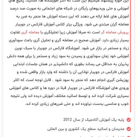
این حوزه پیشنهاد میکنیم این است که اکثر آموزشگاه ها، اساتید، پکیج های
آموزشی و حتی ویدیوهای رایگان در شبکه های اجتماعی به صورت صد درصد
آموزش های غلط ارائه می دهند که این دسته آموزش ها منجر به ضرر به
معامله گران مبتدی می شود. ویژگی برتر کلاس آموزش فارکس در جویبار
پرورش معامله گر
است نه صرفا آموزش زیرا تحلیلگری با
معامله گری
تفاوت
بسیار زیادی دارد. آموزش صحیح در معامله گری و تحلیل گری باعث سودآوری
زیاد و مستمر در بازار می شود. آموزشگاه فارکس در جویبار با سبک نوین
آموزشی خود زمان سودآوری و رسیدن به سود زیاد و مستمر را برای همه دانش
پذیران به حداقل می رساند بطوری که دانشپذیر در همان جلسات ابتدایی
آموزش فارکس در جویبار توانایی آن را داشته که وارد بازار واقعی شده و
پوزیشن گیری انجام دهد که منجر به سود شود . قابل توجه است که اکثر
ورودی های آموزشگاه فارکس در جویبار قبلا در دوره ها و کلاس های آموزشی
بسیاری شرکت کرده اند و توسط اساتید مختلف آموزش دیده اند ولی نتیجه
خوب و مناسبی بدست نیاورده اند و حتی ضررهای زیادی کرده اند.
رتبه یک آموزش آکادمیک از سال 2012
مدرسان و اساتید سطح یک کشوری و بین المللی