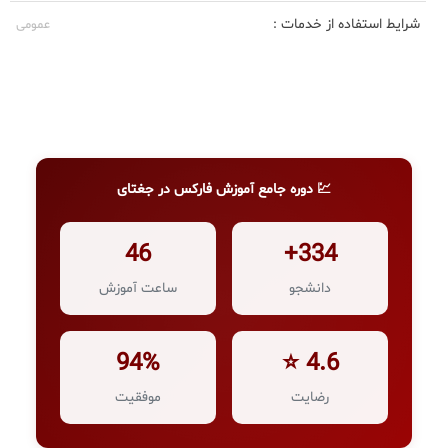
شرایط استفاده از خدمات :
عمومی
💹 دوره جامع آموزش فارکس در جغتای
46
334+
دانشجو
ساعت آموزش
94%
4.6 ⭐
رضایت
موفقیت