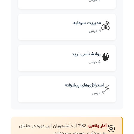
مدیریت سرمایه
💰
5 درس
روانشناسی ترید
🧠
4 درس
استراتژی‌های پیشرفته
⚡
5 درس
آمار واقعی:
82% از دانشجویان این دوره در جغتای
🎯
به سودآوری مستمر رسیده‌اند.