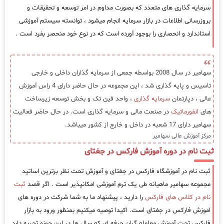
سرمایه گذاری های متعدد که بصورت مداوم در امر توسعه و تحقیقات و
بروزرسانی اطلاعات در بازار سرمایه انجام میشود ، توانسته سیستم آموزشی
استاندارد و انحصاری را بوجود آورده است که در نوع خود منحصر بفرد است .
سهامیر در سال 2008 بواسطه جمعی از سرمایه گذاران داخلی و خارجی
تاسیس و پایه گذاری شد ، این مجموعه در حال حاضر دارای 4 راس آموزش
عالی ، دپارتمان
سرمایه گذاری
، واحد فین تک و بخش توسعه زیرساخت
های
انفورماتیک
در صنعت مالی و سرمایه گذاری است. در حال حاضر فعالیت
سهامیر دارای 17 شعبه در داخل و خارج از کشور میباشد.
مرکز آموزش عالی سهامیر
ثبت نام در دوره آموزش فارکس در جغتای
ثبت نام در آموزشگاه فارکس در جغتای و آموزش تحت نظر برترین اساتید
مجموعه سهامیر ماهیانه طی یک ترم آموزشی امکانپذیر است . اگر قصد
ثبت
نام در کلاس های فارکس
را دارید ، پیشنهاد ما به شما شرکت در دوره های
اموزش فارکس در جغتای است. اکیدا توصیه میکنیم بمنظور ورود به بازار
فارکس تحت آموزش معامله گران حرفه ای که سال ها در این حوزه تجربه دارد