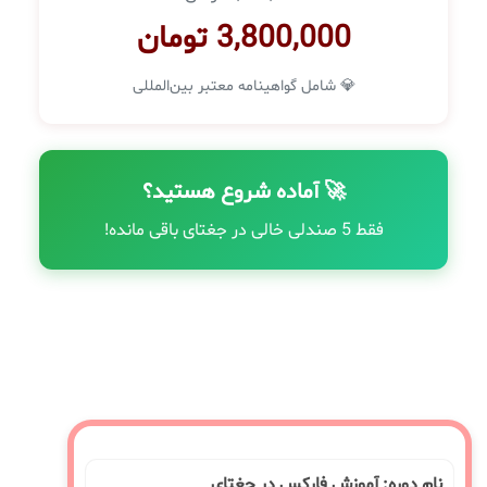
3,800,000 تومان
💎 شامل گواهینامه معتبر بین‌المللی
🚀 آماده شروع هستید؟
فقط 5 صندلی خالی در جغتای باقی مانده!
نام دوره: آموزش فارکس در جغتای