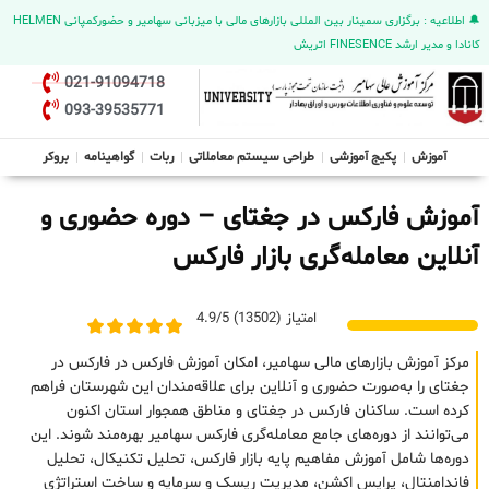
🔔 اطلاعیه : برگزاری سمینار بین المللی بازارهای مالی با میزبانی سهامیر و حضورکمپانی HELMEN
کانادا و مدیر ارشد FINESENCE اتریش
021-91094718
093-39535771
آموزش
پکیج آموزشی
طراحی سیستم معاملاتی
ربات
گواهینامه
بروکر
آموزش فارکس در جغتای – دوره حضوری و
آنلاین معامله‌گری بازار فارکس
امتیاز (13502) 4.9/5
مرکز آموزش بازارهای مالی سهامیر، امکان آموزش فارکس در فارکس در
جغتای را به‌صورت حضوری و آنلاین برای علاقه‌مندان این شهرستان فراهم
کرده است. ساکنان فارکس در جغتای و مناطق همجوار استان اکنون
می‌توانند از دوره‌های جامع معامله‌گری فارکس سهامیر بهره‌مند شوند. این
دوره‌ها شامل آموزش مفاهیم پایه بازار فارکس، تحلیل تکنیکال، تحلیل
فاندامنتال، پرایس اکشن، مدیریت ریسک و سرمایه و ساخت استراتژی