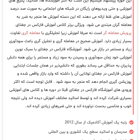
این حوزه پیشنهاد میکنیم این است که اکثر آموزشگاه ها، اساتید، پکیج های
آموزشی و حتی ویدیوهای رایگان در شبکه های اجتماعی به صورت صد درصد
آموزش های غلط ارائه می دهند که این دسته آموزش ها منجر به ضرر به
معامله گران مبتدی می شود. ویژگی برتر کلاس آموزش فارکس در جغتای
پرورش معامله گر
است نه صرفا آموزش زیرا تحلیلگری با
معامله گری
تفاوت
بسیار زیادی دارد. آموزش صحیح در معامله گری و تحلیل گری باعث سودآوری
زیاد و مستمر در بازار می شود. آموزشگاه فارکس در جغتای با سبک نوین
آموزشی خود زمان سودآوری و رسیدن به سود زیاد و مستمر را برای همه دانش
پذیران به حداقل می رساند بطوری که دانشپذیر در همان جلسات ابتدایی
آموزش فارکس در جغتای توانایی آن را داشته که وارد بازار واقعی شده و
پوزیشن گیری انجام دهد که منجر به سود شود . قابل توجه است که اکثر
ورودی های آموزشگاه فارکس در جغتای قبلا در دوره ها و کلاس های آموزشی
بسیاری شرکت کرده اند و توسط اساتید مختلف آموزش دیده اند ولی نتیجه
خوب و مناسبی بدست نیاورده اند و حتی ضررهای زیادی کرده اند.
رتبه یک آموزش آکادمیک از سال 2012
مدرسان و اساتید سطح یک کشوری و بین المللی