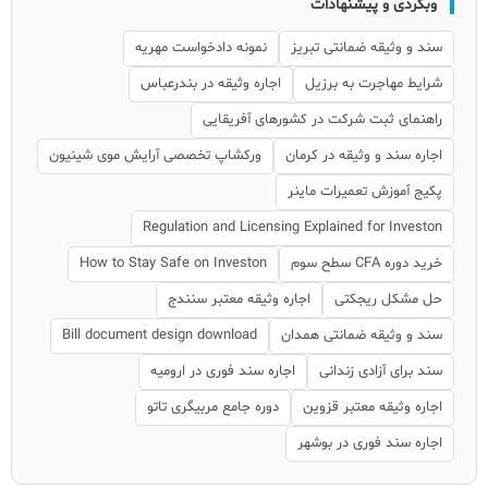
وبگردی و پیشنهادات
سند و وثیقه ضمانتی تبریز
نمونه دادخواست مهریه
شرایط مهاجرت به برزیل
اجاره وثیقه در بندرعباس
راهنمای ثبت شرکت در کشورهای آفریقایی
اجاره سند و وثیقه در کرمان
ورکشاپ تخصصی آرایش موی شینیون
پکیج آموزش تعمیرات ماینر
Regulation and Licensing Explained for Investon
خرید دوره CFA سطح سوم
How to Stay Safe on Investon
حل مشکل ریجکتی
اجاره وثیقه معتبر سنندج
سند و وثیقه ضمانتی همدان
Bill document design download
سند برای آزادی زندانی
اجاره سند فوری در ارومیه
اجاره وثیقه معتبر قزوین
دوره جامع مربیگری تاتو
اجاره سند فوری در بوشهر