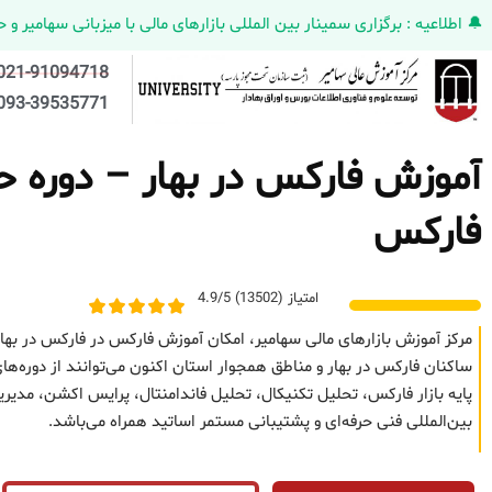
🔔 اطلاعیه : برگزاری سمینار بین المللی بازارهای مالی با میزبانی سهامیر و حضورکمپانی HELMEN کانادا و مدیر ارش
021-91094718
093-39535771
آموزش فارکس در بهار – دوره حضو
فارکس
امتیاز (13502) 4.9/5
مرکز آموزش بازارهای مالی سهامیر، امکان آموزش فارکس در فارکس در بهار
ساکنان فارکس در بهار و مناطق همجوار استان اکنون می‌توانند از دوره‌ه
پایه بازار فارکس، تحلیل تکنیکال، تحلیل فاندامنتال، پرایس اکشن، مد
بین‌المللی فنی حرفه‌ای و پشتیبانی مستمر اساتید همراه می‌باشد.