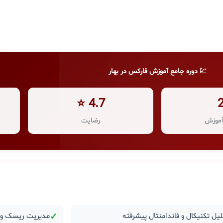
💹 دوره جامع آموزش فارکس در بهار
4.7 ⭐
موزش
رضایت
یل تکنیکال و فاندامنتال پیشرفته
✓
مدیریت ریسک و ر