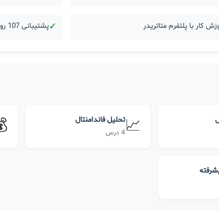
زش کار با پلتفرم متاتریدر
✓
پشتیبانی 107 روزه بعد از دوره
ل
تحلیل فاندامنتال
💰
📈
4 درس
یشرفته