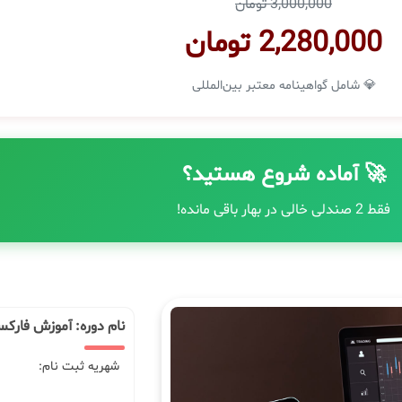
3,000,000 تومان
2,280,000 تومان
💎 شامل گواهینامه معتبر بین‌المللی
🚀 آماده شروع هستید؟
فقط 2 صندلی خالی در بهار باقی مانده!
نام دوره: آموزش فارکس
شهریه ثبت نام: