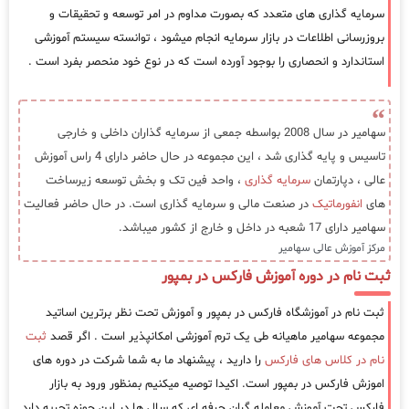
سرمایه گذاری های متعدد که بصورت مداوم در امر توسعه و تحقیقات و
بروزرسانی اطلاعات در بازار سرمایه انجام میشود ، توانسته سیستم آموزشی
استاندارد و انحصاری را بوجود آورده است که در نوع خود منحصر بفرد است .
سهامیر در سال 2008 بواسطه جمعی از سرمایه گذاران داخلی و خارجی
تاسیس و پایه گذاری شد ، این مجموعه در حال حاضر دارای 4 راس آموزش
عالی ، دپارتمان
سرمایه گذاری
، واحد فین تک و بخش توسعه زیرساخت
های
انفورماتیک
در صنعت مالی و سرمایه گذاری است. در حال حاضر فعالیت
سهامیر دارای 17 شعبه در داخل و خارج از کشور میباشد.
مرکز آموزش عالی سهامیر
ثبت نام در دوره آموزش فارکس در بمپور
ثبت نام در آموزشگاه فارکس در بمپور و آموزش تحت نظر برترین اساتید
مجموعه سهامیر ماهیانه طی یک ترم آموزشی امکانپذیر است . اگر قصد
ثبت
نام در کلاس های فارکس
را دارید ، پیشنهاد ما به شما شرکت در دوره های
اموزش فارکس در بمپور است. اکیدا توصیه میکنیم بمنظور ورود به بازار
فارکس تحت آموزش معامله گران حرفه ای که سال ها در این حوزه تجربه دارد