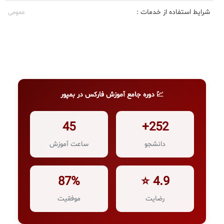
شرایط استفاده از خدمات :
عمومی
💹 دوره جامع آموزش فارکس در بمپور
45
252+
دانشجو
ساعت آموزش
87%
4.9 ⭐
رضایت
موفقیت