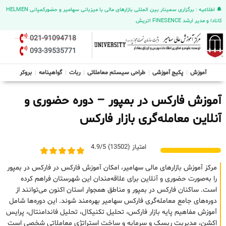
🔔 اطلاعیه : برگزاری سمینار بین المللی بازارهای مالی با میزبانی سهامیر و حضورکمپانی HELMEN
کانادا و مدیر ارشد FINESENCE اتریش
021-91094718
093-39535771
آموزش
پکیج آموزشی
طراحی سیستم معاملاتی
ربات
گواهینامه
بروکر
آموزش فارکس در بمپور – دوره حضوری و
آنلاین معامله‌گری بازار فارکس
امتیاز (13502) 4.9/5
مرکز آموزش بازارهای مالی سهامیر، امکان آموزش فارکس در فارکس در بمپور
را به‌صورت حضوری و آنلاین برای علاقه‌مندان این شهرستان فراهم کرده
است. ساکنان فارکس در بمپور و مناطق همجوار استان اکنون می‌توانند از
دوره‌های جامع معامله‌گری فارکس سهامیر بهره‌مند شوند. این دوره‌ها شامل
آموزش مفاهیم پایه بازار فارکس، تحلیل تکنیکال، تحلیل فاندامنتال، پرایس
اکشن، مدیریت ریسک و سرمایه و ساخت استراتژی معاملاتی شخصی است