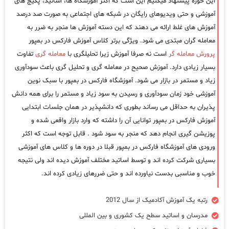
این حوزه پیشنهاد میکنیم این است که اکثر آموزشگاه ها، اساتید، پکیج های
آموزشی و حتی ویدیوهای رایگان در شبکه های اجتماعی به صورت صد درصد
آموزش های غلط ارائه می دهند که این دسته آموزش ها منجر به ضرر به
معامله گران مبتدی می شود. ویژگی برتر کلاس آموزش فارکس در بمپور
پرورش معامله گر
است نه صرفا آموزش زیرا تحلیلگری با
معامله گری
تفاوت
بسیار زیادی دارد. آموزش صحیح در معامله گری و تحلیل گری باعث سودآوری
زیاد و مستمر در بازار می شود. آموزشگاه فارکس در بمپور با سبک نوین
آموزشی خود زمان سودآوری و رسیدن به سود زیاد و مستمر را برای همه دانش
پذیران به حداقل می رساند بطوری که دانشپذیر در همان جلسات ابتدایی
آموزش فارکس در بمپور توانایی آن را داشته که وارد بازار واقعی شده و
پوزیشن گیری انجام دهد که منجر به سود شود . قابل توجه است که اکثر
ورودی های آموزشگاه فارکس در بمپور قبلا در دوره ها و کلاس های آموزشی
بسیاری شرکت کرده اند و توسط اساتید مختلف آموزش دیده اند ولی نتیجه
خوب و مناسبی بدست نیاورده اند و حتی ضررهای زیادی کرده اند.
رتبه یک آموزش آکادمیک از سال 2012
مدرسان و اساتید سطح یک کشوری و بین المللی