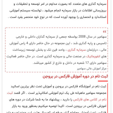
سرمایه گذاری های متعدد که بصورت مداوم در امر توسعه و تحقیقات و
بروزرسانی اطلاعات در بازار سرمایه انجام میشود ، توانسته سیستم آموزشی
استاندارد و انحصاری را بوجود آورده است که در نوع خود منحصر بفرد است .
سهامیر در سال 2008 بواسطه جمعی از سرمایه گذاران داخلی و خارجی
تاسیس و پایه گذاری شد ، این مجموعه در حال حاضر دارای 4 راس آموزش
عالی ، دپارتمان
سرمایه گذاری
، واحد فین تک و بخش توسعه زیرساخت
های
انفورماتیک
در صنعت مالی و سرمایه گذاری است. در حال حاضر فعالیت
سهامیر دارای 17 شعبه در داخل و خارج از کشور میباشد.
مرکز آموزش عالی سهامیر
ثبت نام در دوره آموزش فارکس در بروجن
ثبت نام در آموزشگاه فارکس در بروجن و آموزش تحت نظر برترین اساتید
مجموعه سهامیر ماهیانه طی یک ترم آموزشی امکانپذیر است . اگر قصد
ثبت
نام در کلاس های فارکس
را دارید ، پیشنهاد ما به شما شرکت در دوره های
اموزش فارکس در بروجن است. اکیدا توصیه میکنیم بمنظور ورود به بازار
فارکس تحت آموزش معامله گران حرفه ای که سال ها در این حوزه تجربه دارد