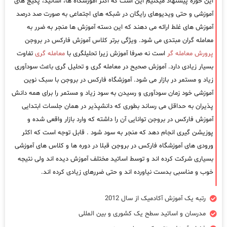
این حوزه پیشنهاد میکنیم این است که اکثر آموزشگاه ها، اساتید، پکیج های
آموزشی و حتی ویدیوهای رایگان در شبکه های اجتماعی به صورت صد درصد
آموزش های غلط ارائه می دهند که این دسته آموزش ها منجر به ضرر به
معامله گران مبتدی می شود. ویژگی برتر کلاس آموزش فارکس در بروجن
پرورش معامله گر
است نه صرفا آموزش زیرا تحلیلگری با
معامله گری
تفاوت
بسیار زیادی دارد. آموزش صحیح در معامله گری و تحلیل گری باعث سودآوری
زیاد و مستمر در بازار می شود. آموزشگاه فارکس در بروجن با سبک نوین
آموزشی خود زمان سودآوری و رسیدن به سود زیاد و مستمر را برای همه دانش
پذیران به حداقل می رساند بطوری که دانشپذیر در همان جلسات ابتدایی
آموزش فارکس در بروجن توانایی آن را داشته که وارد بازار واقعی شده و
پوزیشن گیری انجام دهد که منجر به سود شود . قابل توجه است که اکثر
ورودی های آموزشگاه فارکس در بروجن قبلا در دوره ها و کلاس های آموزشی
بسیاری شرکت کرده اند و توسط اساتید مختلف آموزش دیده اند ولی نتیجه
خوب و مناسبی بدست نیاورده اند و حتی ضررهای زیادی کرده اند.
رتبه یک آموزش آکادمیک از سال 2012
مدرسان و اساتید سطح یک کشوری و بین المللی