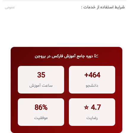
شرایط استفاده از خدمات :
عمومی
💹 دوره جامع آموزش فارکس در بروجن
35
464+
دانشجو
ساعت آموزش
86%
4.7 ⭐
رضایت
موفقیت