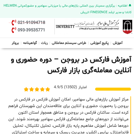
🔔 اطلاعیه : برگزاری سمینار بین المللی بازارهای مالی با میزبانی سهامیر و حضورکمپانی HELMEN
کانادا و مدیر ارشد FINESENCE اتریش
021-91094718
093-39535771
آموزش
پکیج آموزشی
طراحی سیستم معاملاتی
ربات
گواهینامه
بروکر
آموزش فارکس در بروجن – دوره حضوری و
آنلاین معامله‌گری بازار فارکس
امتیاز (13502) 4.9/5
مرکز آموزش بازارهای مالی سهامیر، امکان آموزش فارکس در فارکس در
بروجن را به‌صورت حضوری و آنلاین برای علاقه‌مندان این شهرستان فراهم
کرده است. ساکنان فارکس در بروجن و مناطق همجوار استان اکنون
می‌توانند از دوره‌های جامع معامله‌گری فارکس سهامیر بهره‌مند شوند. این
دوره‌ها شامل آموزش مفاهیم پایه بازار فارکس، تحلیل تکنیکال، تحلیل
فاندامنتال، پرایس اکشن، مدیریت ریسک و سرمایه و ساخت استراتژی