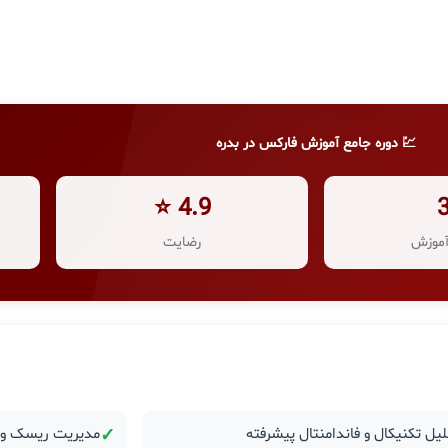
💹 دوره جامع آموزش فارکس در بدره
4.9 ⭐
موزش
رضایت
یل تکنیکال و فاندامنتال پیشرفته
✓
مدیریت ریسک و ر