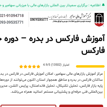
🔔 اطلاعیه : برگزاری سمینار بین المللی بازارهای مالی با میزبانی سهامیر و حضورکمپانی HELMEN کانادا و مدیر ارش
021-91094718
093-39535771
آموزش فارکس در بدره – دوره حض
فارکس
امتیاز (13502) 4.9/5
مرکز آموزش بازارهای مالی سهامیر، امکان آموزش فارکس در فارکس در بدر
ساکنان فارکس در بدره و مناطق همجوار استان اکنون می‌توانند از دوره‌ه
پایه بازار فارکس، تحلیل تکنیکال، تحلیل فاندامنتال، پرایس اکشن، مد
بین‌المللی فنی حرفه‌ای و پشتیبانی مستمر اساتید همراه می‌باشد.