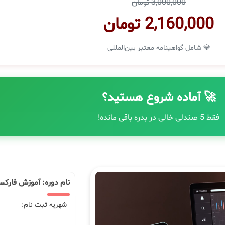
3,000,000 تومان
2,160,000 تومان
💎 شامل گواهینامه معتبر بین‌المللی
🚀 آماده شروع هستید؟
فقط 5 صندلی خالی در بدره باقی مانده!
نام دوره: آموزش فارکس
شهریه ثبت نام: