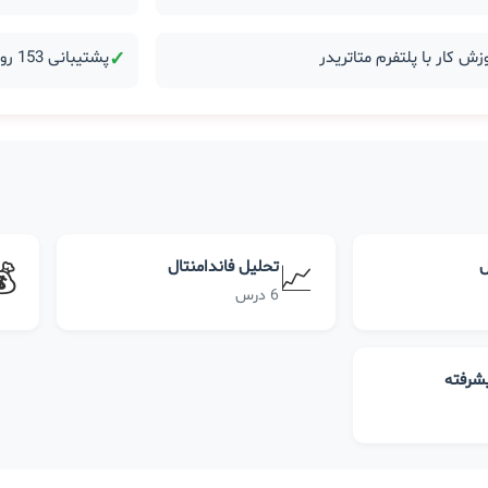
زش کار با پلتفرم متاتریدر
✓
پشتیبانی 153 روزه بعد از دوره
ل
تحلیل فاندامنتال
💰
📈
6 درس
یشرفته