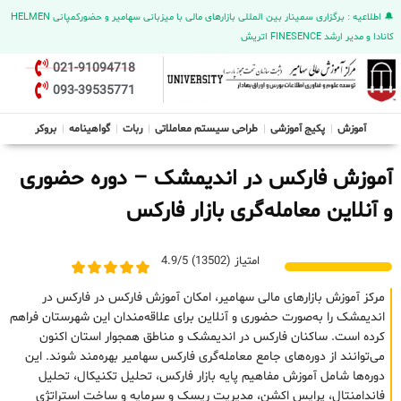
🔔 اطلاعیه : برگزاری سمینار بین المللی بازارهای مالی با میزبانی سهامیر و حضورکمپانی HELMEN
کانادا و مدیر ارشد FINESENCE اتریش
021-91094718
093-39535771
آموزش
پکیج آموزشی
طراحی سیستم معاملاتی
ربات
گواهینامه
بروکر
آموزش فارکس در اندیمشک – دوره حضوری
و آنلاین معامله‌گری بازار فارکس
امتیاز (13502) 4.9/5
مرکز آموزش بازارهای مالی سهامیر، امکان آموزش فارکس در فارکس در
اندیمشک را به‌صورت حضوری و آنلاین برای علاقه‌مندان این شهرستان فراهم
کرده است. ساکنان فارکس در اندیمشک و مناطق همجوار استان اکنون
می‌توانند از دوره‌های جامع معامله‌گری فارکس سهامیر بهره‌مند شوند. این
دوره‌ها شامل آموزش مفاهیم پایه بازار فارکس، تحلیل تکنیکال، تحلیل
فاندامنتال، پرایس اکشن، مدیریت ریسک و سرمایه و ساخت استراتژی