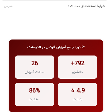
شرایط استفاده از خدمات :
عمومی
💹 دوره جامع آموزش فارکس در اندیمشک
26
792+
دانشجو
ساعت آموزش
86%
4.9 ⭐
رضایت
موفقیت