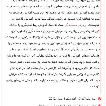
مندان این حوزه پیشنهاد میکنیم این است که اکثر آموزشگاه ها، اساتید،
پکیج های آموزشی و حتی ویدیوهای رایگان در شبکه های اجتماعی به صورت
صد درصد آموزش های غلط ارائه می دهند که این دسته آموزش ها منجر به
ضرر به معامله گران مبتدی می شود. ویژگی برتر کلاس آموزش فارکس در
اندیمشک
پرورش معامله گر
است نه صرفا آموزش زیرا تحلیلگری با
معامله
گری
تفاوت بسیار زیادی دارد. آموزش صحیح در معامله گری و تحلیل گری
باعث سودآوری زیاد و مستمر در بازار می شود. آموزشگاه فارکس در اندیمشک
با سبک نوین آموزشی خود زمان سودآوری و رسیدن به سود زیاد و مستمر را
برای همه دانش پذیران به حداقل می رساند بطوری که دانشپذیر در همان
جلسات ابتدایی آموزش فارکس در اندیمشک توانایی آن را داشته که وارد بازار
واقعی شده و پوزیشن گیری انجام دهد که منجر به سود شود . قابل توجه
است که اکثر ورودی های آموزشگاه فارکس در اندیمشک قبلا در دوره ها و
کلاس های آموزشی بسیاری شرکت کرده اند و توسط اساتید مختلف آموزش
دیده اند ولی نتیجه خوب و مناسبی بدست نیاورده اند و حتی ضررهای زیادی
کرده اند.
رتبه یک آموزش آکادمیک از سال 2012