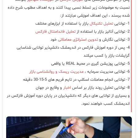
نسبت به موضوعات زیر تسلط نسبی پیدا کنند و به اهداف مطلوب شرح داده
شده برسند ، این اهداف اموزشی عبارتند از:
1- توانایی
تحلیل تکنیکال
بازار با استفاده از ابزارهای مختلف
2- توانایی آنالیز بازار با استفاده از
تحلیل فاندامنتال فارکس
3- توانایی نگارش و
تدوین استراتژی معاملاتی
خود
4- پس از دوره اموزش فارکس در اندیمشک دانشپذیر توانایی شناسایی
گرایشات بازار را کسب میکند
5- توانایی پوزیشن گیری در محیط REAL یا واقعی
6- توانایی مدیریت سرمایه ،
مدیریت ریسک و روانشناسی بازار
7- توانایی انجام معاملات اسکلپ در تایم فریم های 5-15-30 دقیقه
8- توانایی تحلیل روند بازار بر اساس
اخبار
و وقایع در جهان
و بسیاری از توانایی های دیگر که دانشپذیران در پایان دوره آموزش فارکس در
اندیمشک کسب خواهند نمود.