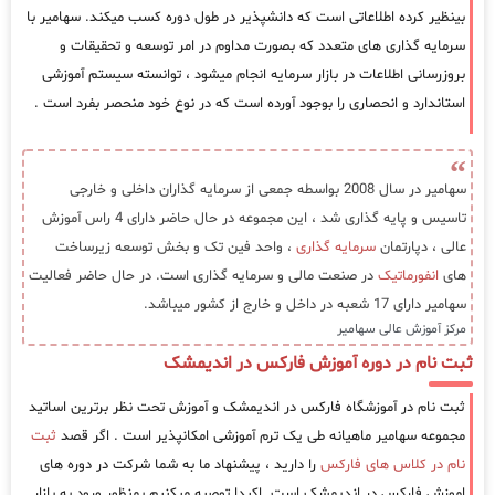
بینظیر کرده اطلاعاتی است که دانشپذیر در طول دوره کسب میکند. سهامیر با
سرمایه گذاری های متعدد که بصورت مداوم در امر توسعه و تحقیقات و
بروزرسانی اطلاعات در بازار سرمایه انجام میشود ، توانسته سیستم آموزشی
استاندارد و انحصاری را بوجود آورده است که در نوع خود منحصر بفرد است .
سهامیر در سال 2008 بواسطه جمعی از سرمایه گذاران داخلی و خارجی
تاسیس و پایه گذاری شد ، این مجموعه در حال حاضر دارای 4 راس آموزش
عالی ، دپارتمان
سرمایه گذاری
، واحد فین تک و بخش توسعه زیرساخت
های
انفورماتیک
در صنعت مالی و سرمایه گذاری است. در حال حاضر فعالیت
سهامیر دارای 17 شعبه در داخل و خارج از کشور میباشد.
مرکز آموزش عالی سهامیر
ثبت نام در دوره آموزش فارکس در اندیمشک
ثبت نام در آموزشگاه فارکس در اندیمشک و آموزش تحت نظر برترین اساتید
مجموعه سهامیر ماهیانه طی یک ترم آموزشی امکانپذیر است . اگر قصد
ثبت
نام در کلاس های فارکس
را دارید ، پیشنهاد ما به شما شرکت در دوره های
اموزش فارکس در اندیمشک است. اکیدا توصیه میکنیم بمنظور ورود به بازار