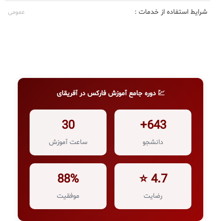
شرایط استفاده از خدمات :
عمومی
💹 دوره جامع آموزش فارکس در آفریقای
30
643+
دانشجو
ساعت آموزش
88%
4.7 ⭐
رضایت
موفقیت