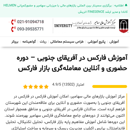
🔔 اطلاعیه : برگزاری سمینار بین المللی بازارهای مالی با میزبانی سهامیر و حضورکمپانی HELMEN
کانادا و مدیر ارشد FINESENCE اتریش
021-91094718
093-39535771
آموزش
پکیج آموزشی
طراحی سیستم معاملاتی
ربات
گواهینامه
بروکر
آموزش فارکس در آفریقای جنوبی – دوره
حضوری و آنلاین معامله‌گری بازار فارکس
امتیاز (13502) 4.9/5
مرکز آموزش بازارهای مالی سهامیر، امکان آموزش فارکس در فارکس در
آفریقای جنوبی را به‌صورت حضوری و آنلاین برای علاقه‌مندان این شهرستان
فراهم کرده است. ساکنان فارکس در آفریقای جنوبی و مناطق همجوار استان
اکنون می‌توانند از دوره‌های جامع معامله‌گری فارکس سهامیر بهره‌مند شوند.
این دوره‌ها شامل آموزش مفاهیم پایه بازار فارکس، تحلیل تکنیکال، تحلیل
فاندامنتال، پرایس اکشن، مدیریت ریسک و سرمایه و ساخت استراتژی