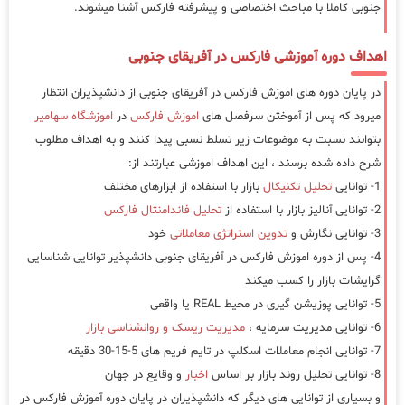
جنوبی کاملا با مباحث اختصاصی و پیشرفته فارکس آشنا میشوند.
اهداف دوره آموزشی فارکس در آفریقای جنوبی
در پایان دوره های اموزش فارکس در آفریقای جنوبی از دانشپذیران انتظار
میرود که پس از آموختن سرفصل های
اموزش فارکس
در
اموزشگاه سهامیر
بتوانند نسبت به موضوعات زیر تسلط نسبی پیدا کنند و به اهداف مطلوب
شرح داده شده برسند ، این اهداف اموزشی عبارتند از:
1- توانایی
تحلیل تکنیکال
بازار با استفاده از ابزارهای مختلف
2- توانایی آنالیز بازار با استفاده از
تحلیل فاندامنتال فارکس
3- توانایی نگارش و
تدوین استراتژی معاملاتی
خود
4- پس از دوره اموزش فارکس در آفریقای جنوبی دانشپذیر توانایی شناسایی
گرایشات بازار را کسب میکند
5- توانایی پوزیشن گیری در محیط REAL یا واقعی
6- توانایی مدیریت سرمایه ،
مدیریت ریسک و روانشناسی بازار
7- توانایی انجام معاملات اسکلپ در تایم فریم های 5-15-30 دقیقه
8- توانایی تحلیل روند بازار بر اساس
اخبار
و وقایع در جهان
و بسیاری از توانایی های دیگر که دانشپذیران در پایان دوره آموزش فارکس در