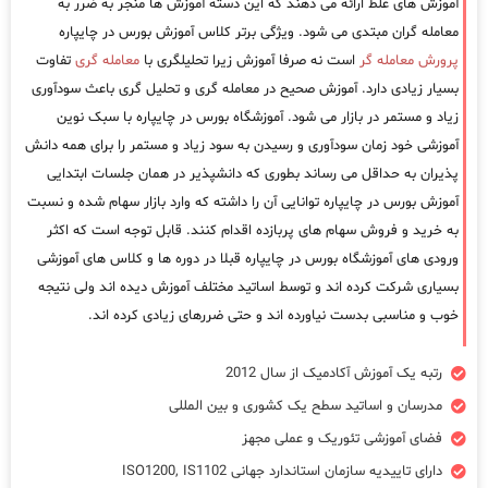
آموزش های غلط ارائه می دهند که این دسته آموزش ها منجر به ضرر به
معامله گران مبتدی می شود. ویژگی برتر کلاس آموزش بورس در چایپاره
پرورش معامله گر
است نه صرفا آموزش زیرا تحلیلگری با
معامله گری
تفاوت
بسیار زیادی دارد. آموزش صحیح در معامله گری و تحلیل گری باعث سودآوری
زیاد و مستمر در بازار می شود. آموزشگاه بورس در چایپاره با سبک نوین
آموزشی خود زمان سودآوری و رسیدن به سود زیاد و مستمر را برای همه دانش
پذیران به حداقل می رساند بطوری که دانشپذیر در همان جلسات ابتدایی
آموزش بورس در چایپاره توانایی آن را داشته که وارد بازار سهام شده و نسبت
به خرید و فروش سهام های پربازده اقدام کنند. قابل توجه است که اکثر
ورودی های آموزشگاه بورس در چایپاره قبلا در دوره ها و کلاس های آموزشی
بسیاری شرکت کرده اند و توسط اساتید مختلف آموزش دیده اند ولی نتیجه
خوب و مناسبی بدست نیاورده اند و حتی ضررهای زیادی کرده اند.
رتبه یک آموزش آکادمیک از سال 2012
مدرسان و اساتید سطح یک کشوری و بین المللی
فضای آموزشی تئوریک و عملی مجهز
دارای تاییدیه سازمان استاندارد جهانی ISO1200, IS1102