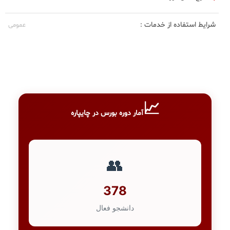
شرایط استفاده از خدمات :
عمومی
📈
آمار دوره بورس در چایپاره
👥
378
دانشجو فعال