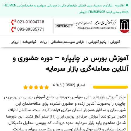
🔔 اطلاعیه : برگزاری سمینار بین المللی بازارهای مالی با میزبانی سهامیر و حضورکمپانی HELMEN
کانادا و مدیر ارشد FINESENCE اتریش
021-91094718
093-39535771
آموزش
پکیج آموزشی
طراحی سیستم معاملاتی
ربات
گواهینامه
بروکر
آموزش بورس در چایپاره – دوره حضوری و
آنلاین معامله‌گری بازار سرمایه
امتیاز (13502) 4.9/5
مرکز آموزش بازارهای مالی سهامیر، دوره‌های جامع آموزش بورس در بورس در
چایپاره را به‌صورت آنلاین زنده و حضوری فشرده برای علاقه‌مندان این
شهرستان و مناطق همجوار استان مرکزی فراهم کرده است. ساکنان اطراف
اکنون می‌توانند آموزش حرفه‌ای بورس ایران را از صفر آغاز کنند. این دوره‌ها
شامل مفاهیم پایه بازار سرمایه، نحوه دریافت کد بورسی، تحلیل تکنیکال،
تحلیل بنیادی، تابلوخوانی، فیلترنویسی، مدیریت سبد سهام و ساخت