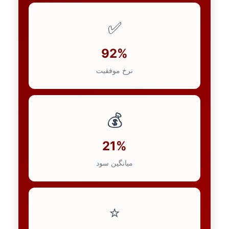
✅
92%
نرخ موفقیت
💰
21%
میانگین سود
⭐