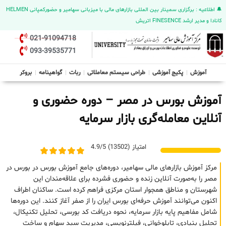
🔔 اطلاعیه : برگزاری سمینار بین المللی بازارهای مالی با میزبانی سهامیر و حضورکمپانی HELMEN
کانادا و مدیر ارشد FINESENCE اتریش
021-91094718
093-39535771
آموزش
پکیج آموزشی
طراحی سیستم معاملاتی
ربات
گواهینامه
بروکر
آموزش بورس در مصر – دوره حضوری و
آنلاین معامله‌گری بازار سرمایه
امتیاز (13502) 4.9/5
مرکز آموزش بازارهای مالی سهامیر، دوره‌های جامع آموزش بورس در بورس در
مصر را به‌صورت آنلاین زنده و حضوری فشرده برای علاقه‌مندان این
شهرستان و مناطق همجوار استان مرکزی فراهم کرده است. ساکنان اطراف
اکنون می‌توانند آموزش حرفه‌ای بورس ایران را از صفر آغاز کنند. این دوره‌ها
شامل مفاهیم پایه بازار سرمایه، نحوه دریافت کد بورسی، تحلیل تکنیکال،
تحلیل بنیادی، تابلوخوانی، فیلترنویسی، مدیریت سبد سهام و ساخت