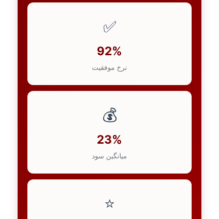
✅
92%
نرخ موفقیت
💰
23%
میانگین سود
⭐