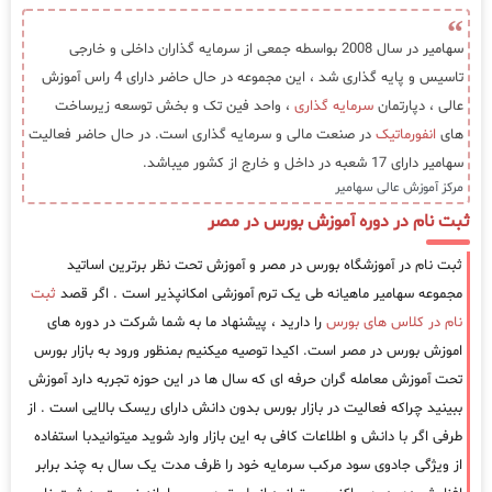
سهامیر در سال 2008 بواسطه جمعی از سرمایه گذاران داخلی و خارجی
تاسیس و پایه گذاری شد ، این مجموعه در حال حاضر دارای 4 راس آموزش
عالی ، دپارتمان
سرمایه گذاری
، واحد فین تک و بخش توسعه زیرساخت
های
انفورماتیک
در صنعت مالی و سرمایه گذاری است. در حال حاضر فعالیت
سهامیر دارای 17 شعبه در داخل و خارج از کشور میباشد.
مرکز آموزش عالی سهامیر
ثبت نام در دوره آموزش بورس در مصر
ثبت نام در آموزشگاه بورس در مصر و آموزش تحت نظر برترین اساتید
مجموعه سهامیر ماهیانه طی یک ترم آموزشی امکانپذیر است . اگر قصد
ثبت
نام در کلاس های بورس
را دارید ، پیشنهاد ما به شما شرکت در دوره های
اموزش بورس در مصر است. اکیدا توصیه میکنیم بمنظور ورود به بازار بورس
تحت آموزش معامله گران حرفه ای که سال ها در این حوزه تجربه دارد آموزش
ببینید چراکه فعالیت در بازار بورس بدون دانش دارای ریسک بالایی است . از
طرفی اگر با دانش و اطلاعات کافی به این بازار وارد شوید میتوانیدبا استفاده
از ویژگی جادوی سود مرکب سرمایه خود را ظرف مدت یک سال به چند برابر