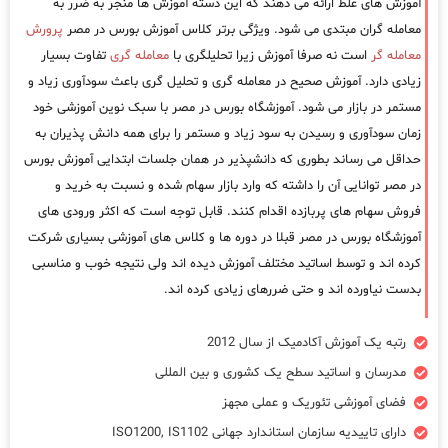
آموزش های غلط ارائه می دهند که این دسته آموزش ها منجر به ضرر به
معامله گران مبتدی می شود. ویژگی برتر کلاس آموزش بورس در مصر
پرورش
معامله گر
است نه صرفا آموزش زیرا تحلیلگری با
معامله گری
تفاوت بسیار
زیادی دارد. آموزش صحیح در معامله گری و تحلیل گری باعث سودآوری زیاد و
مستمر در بازار می شود. آموزشگاه بورس در مصر با سبک نوین آموزشی خود
زمان سودآوری و رسیدن به سود زیاد و مستمر را برای همه دانش پذیران به
حداقل می رساند بطوری که دانشپذیر در همان جلسات ابتدایی آموزش بورس
در مصر توانایی آن را داشته که وارد بازار سهام شده و نسبت به خرید و
فروش سهام های پربازده اقدام کنند. قابل توجه است که اکثر ورودی های
آموزشگاه بورس در مصر قبلا در دوره ها و کلاس های آموزشی بسیاری شرکت
کرده اند و توسط اساتید مختلف آموزش دیده اند ولی نتیجه خوب و مناسبی
بدست نیاورده اند و حتی ضررهای زیادی کرده اند.
رتبه یک آموزش آکادمیک از سال 2012
مدرسان و اساتید سطح یک کشوری و بین المللی
فضای آموزشی تئوریک و عملی مجهز
دارای تاییدیه سازمان استاندارد جهانی ISO1200, IS1102