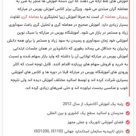
آموزش های غلط ارائه می دهند که این دسته آموزش ها منجر به ضرر به
معامله گران مبتدی می شود. ویژگی برتر کلاس آموزش بورس در مبارکه
پرورش معامله گر
است نه صرفا آموزش زیرا تحلیلگری با
معامله گری
تفاوت
بسیار زیادی دارد. آموزش صحیح در معامله گری و تحلیل گری باعث سودآوری
زیاد و مستمر در بازار می شود. آموزشگاه بورس در مبارکه با سبک نوین
آموزشی خود زمان سودآوری و رسیدن به سود زیاد و مستمر را برای همه دانش
پذیران به حداقل می رساند بطوری که دانشپذیر در همان جلسات ابتدایی
آموزش بورس در مبارکه توانایی آن را داشته که وارد بازار سهام شده و نسبت
به خرید و فروش سهام های پربازده اقدام کنند. قابل توجه است که اکثر
ورودی های آموزشگاه بورس در مبارکه قبلا در دوره ها و کلاس های آموزشی
بسیاری شرکت کرده اند و توسط اساتید مختلف آموزش دیده اند ولی نتیجه
خوب و مناسبی بدست نیاورده اند و حتی ضررهای زیادی کرده اند.
رتبه یک آموزش آکادمیک از سال 2012
مدرسان و اساتید سطح یک کشوری و بین المللی
فضای آموزشی تئوریک و عملی مجهز
دارای تاییدیه سازمان استاندارد جهانی ISO1200, IS1102