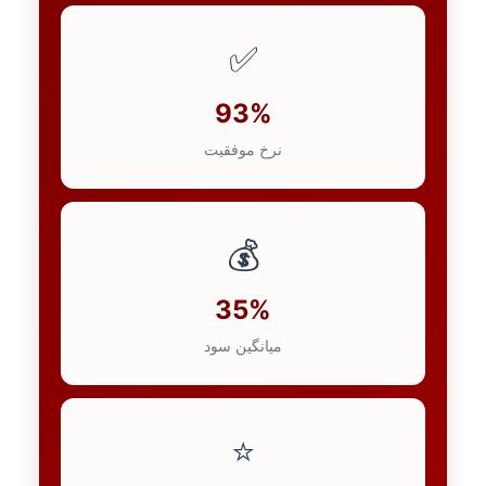
✅
93%
نرخ موفقیت
💰
35%
میانگین سود
⭐