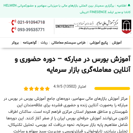
🔔 اطلاعیه : برگزاری سمینار بین المللی بازارهای مالی با میزبانی سهامیر و حضورکمپانی HELMEN
کانادا و مدیر ارشد FINESENCE اتریش
021-91094718
093-39535771
آموزش
پکیج آموزشی
طراحی سیستم معاملاتی
ربات
گواهینامه
بروکر
آموزش بورس در مبارکه – دوره حضوری و
آنلاین معامله‌گری بازار سرمایه
امتیاز (13502) 4.9/5
مرکز آموزش بازارهای مالی سهامیر، دوره‌های جامع آموزش بورس در بورس در
مبارکه را به‌صورت آنلاین زنده و حضوری فشرده برای علاقه‌مندان این
شهرستان و مناطق همجوار استان مرکزی فراهم کرده است. ساکنان اطراف
اکنون می‌توانند آموزش حرفه‌ای بورس ایران را از صفر آغاز کنند. این دوره‌ها
شامل مفاهیم پایه بازار سرمایه، نحوه دریافت کد بورسی، تحلیل تکنیکال،
تحلیل بنیادی، تابلوخوانی، فیلترنویسی، مدیریت سبد سهام و ساخت