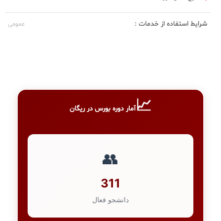
شرایط استفاده از خدمات :
عمومی
📈
آمار دوره بورس در ریگان
👥
311
دانشجو فعال