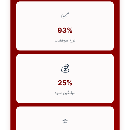
✅
93%
نرخ موفقیت
💰
25%
میانگین سود
⭐