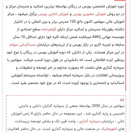
دوره اموزش تخصصی بورس در ریگان بواسطه برترین اساتید و مدرسان مرکز و
در دو روش
اموزش حضوری بورس
و
اموزش انلاین بورس
برگزار میشود ، مرکز
آموزش عالی سهامیر اکنون بالغ 120 مدرس برتر و بین المللی را در اختیار
داشته بطوریکه مدرسان و اساتید مرکز دارای
گواهینامه
سطح استادی از
موسسه جهانی AWQ میباشند ضمن اینکه کلیه انها دارای حداقل 10 سال
سابقه و تجربه کاری در بازار بورس و از تریدرهای دپارتمان
سبدگردانی سهام
در این مرکز هستند. یکی از دلایلی که دوره آموزش بورس در ریگان را نوع خود
بینظیر کرده اطلاعاتی است که دانشپذیر در طول دوره کسب میکند. سهامیر با
سرمایه گذاری های متعدد که بصورت مداوم در امر توسعه و تحقیقات و
بروزرسانی اطلاعات در بازار سرمایه انجام میشود ، توانسته سیستم آموزشی
استاندارد و انحصاری را بوجود آورده است که در نوع خود منحصر بفرد است .
سهامیر در سال 2008 بواسطه جمعی از سرمایه گذاران داخلی و خارجی
تاسیس و پایه گذاری شد ، این مجموعه در حال حاضر دارای 4 راس آموزش
عالی ، دپارتمان
سرمایه گذاری
، واحد فین تک و بخش توسعه زیرساخت
های
انفورماتیک
در صنعت مالی و سرمایه گذاری است. در حال حاضر فعالیت