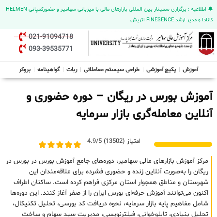
🔔 اطلاعیه : برگزاری سمینار بین المللی بازارهای مالی با میزبانی سهامیر و حضورکمپانی HELMEN
کانادا و مدیر ارشد FINESENCE اتریش
021-91094718
093-39535771
آموزش
پکیج آموزشی
طراحی سیستم معاملاتی
ربات
گواهینامه
بروکر
آموزش بورس در ریگان – دوره حضوری و
آنلاین معامله‌گری بازار سرمایه
امتیاز (13502) 4.9/5
مرکز آموزش بازارهای مالی سهامیر، دوره‌های جامع آموزش بورس در بورس در
ریگان را به‌صورت آنلاین زنده و حضوری فشرده برای علاقه‌مندان این
شهرستان و مناطق همجوار استان مرکزی فراهم کرده است. ساکنان اطراف
اکنون می‌توانند آموزش حرفه‌ای بورس ایران را از صفر آغاز کنند. این دوره‌ها
شامل مفاهیم پایه بازار سرمایه، نحوه دریافت کد بورسی، تحلیل تکنیکال،
تحلیل بنیادی، تابلوخوانی، فیلترنویسی، مدیریت سبد سهام و ساخت